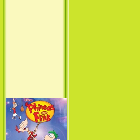
Принцесса лебедь / The Swan
Princess (1994)
Лило и Стич: Сериал (1
сезон) / Lilo & Stitch: The
Series (1 Season) (2003-2004)
Фархат: Принц Персии /
Farhat: The Prince of the
Desert (сериал) (2004)