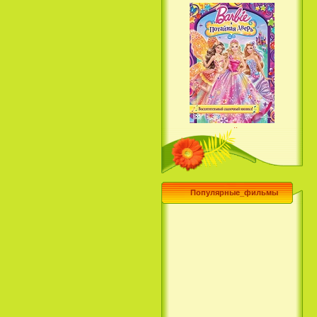
Барби и потайная дверь /
Barbie and the Secret Door
(2014)
Популярные_фильмы
Чего хочет девушка / What a
Girl Wants (2003)