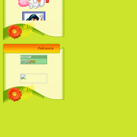
Барби поет! Коллекция песен
кинопринцесс / Barbie Sings! The
Princess Movie Song Collection (2004)
Рейтинги
Наша Маша и Волшебный
Орех (2009)
Рио - Саундтрек / Rio - Soundtrack
(2011)
Шрек: Караоке-вечеринка
Шрека на болоте / Shrek in the
Swamp Karaoke Dance Party
(2001)