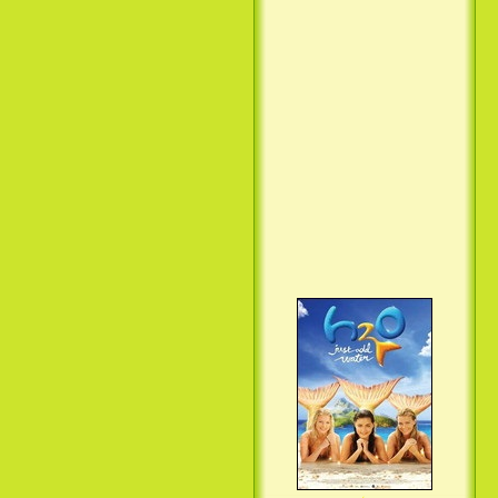
Вкус ночи / Wir sind die Nacht
(2010)
Семейка Крудс / The Croods
(2013)
H2O: Просто добавь воды (3
Сезон) / H2O: Just Add Water