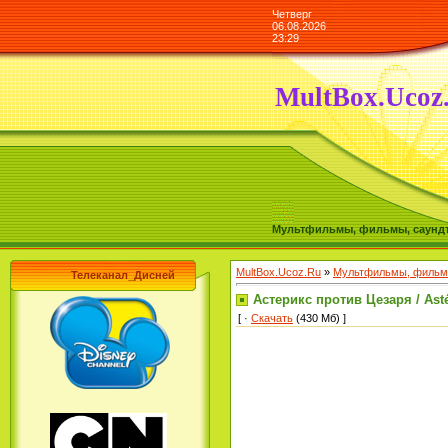
Четверг
06.08.2026
23:29
MultBox.Ucoz
Мультфильмы, фильмы, саундтре
MultBox.Ucoz.Ru
»
Мультфильмы, фильмы
Телеканал_Дисней
Астерикс против Цезаря / Astér
[ ·
Скачать
(430 Mб) ]