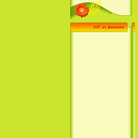
(3 Season) (сериал)
OST_из_фильмов
Эпик / Epic (2013)
Смотреть Телеканал Disney
Онлайн
Суперзвезда / Возвысь свой
голос / Сердце Лета / Raise
Your Voice (2004)
H2O: Просто добавь воды (1
Сезон) / H2O: Just Add Water
(1 Season) (сериал) (2006)