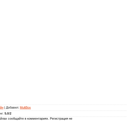
йн
|
Добавил
:
MultBox
нг
:
5.0
/
2
йлах сообщайте в комментариях. Регистрация не