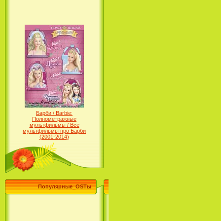
Барби / Barbie:
Полнометражные
мультфильмы / Все
мультфильмы про Барби
(2001-2014)
Популярные_OSTы