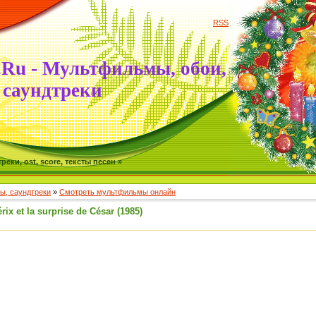
RSS
.Ru - Мультфильмы, обои,
саундтреки
ки, ost, score, тексты песен »
, саундтреки
»
Смотреть мультфильмы онлайн
ix et la surprise de César (1985)