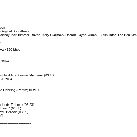
рек
Original Soundtrack
ney, Kari Kimmel, Raven, Kelly Clarkson, Darren Hayes, Jump 5, Stimulator, The Beu Si
а
kHz / 320 kbps
бложка
 Don't Go Breakin' My Heart (03:10)
e (03:06)
e Dancing (Remix) (03:19)
mebody To Love (03:23)
Heart* (04:08)
You Believe (03:59)
39)
=================
=================