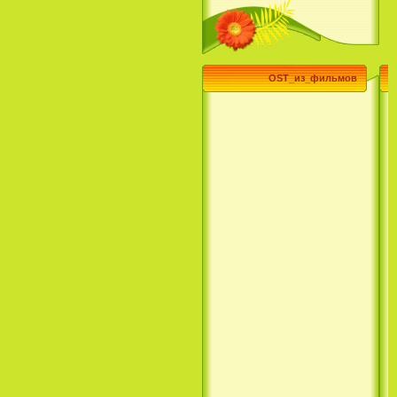
Эпик / Epic (2013)
OST_из_фильмов
Смотреть Телеканал Disney
Онлайн
Суперзвезда / Возвысь свой
голос / Сердце Лета / Raise
Your Voice (2004)
H2O: Просто добавь воды (1
Сезон) / H2O: Just Add Water
(1 Season) (сериал) (2006)