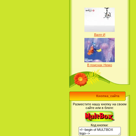
Университет монстров /
Смотреть Телеканал Cartoon
Monsters University (2013)
Network Онлайн
Виолетта - Саундтрек / Violetta -
Original Soundtrack / Violetta - Banda
Sonora (2012)
Валл·И
В поисках Немо
Смурфики 2 / The Smurfs 2
Классный мюзикл: Раскрывая
(2013)
секреты (2008)
Подводная братва
Скуби-Ду - Саундтрек / Scooby-Doo -
Soundtrack (2002)
Кнопка_сайта
Разместите нашу кнопку на своем
сайте или в блоге:
Русалочка
Код кнопки:
Турбо / Turbo (2013)