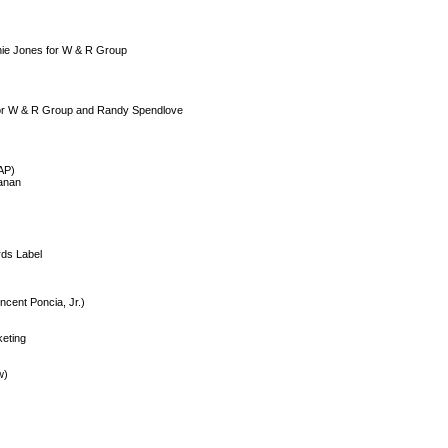
hie Jones for W & R Group
or W & R Group and Randy Spendlove
AP)
anan
ds Label
ncent Poncia, Jr.)
keting
w)