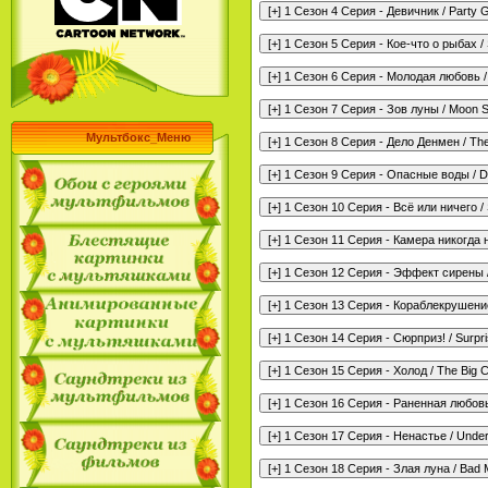
Мультбокс_Меню