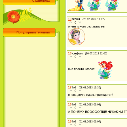
Статистика
19
женя
(20.02.2014 17:47)
0
очень много раз зависает!
Популярные_мульты
18
софия
(10.07.2013 22:00)
0
н2о просто класс!!!
17
hd
(08.03.2013 19:36)
0
очень долго ждать приходится!
16
hd
(01.03.2013 09:08)
0
А ПОЧЕМУ ВОООООПЩЕ НИКАК НИ Г
15
hd
(01.03.2013 09:07)
0