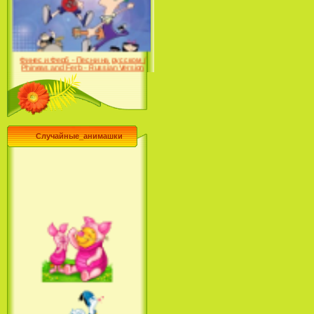
Farhat: The Prince of the
Desert (сериал) (2004)
Финес и Ферб - Песни на русском /
Phineas and Ferb - Russian Version
(2009-2011)
Случайные_анимашки
Лило и Стич: Сериал (2
сезон) / Lilo & Stitch: The
Series (2 Season) (2004-2006)
Лучшее песни из мультфильмов
Диснея / Best Of Disney [Star Edition]
(1999)
Русалочка: Начало истории
Ариэль / The Little Mermaid: