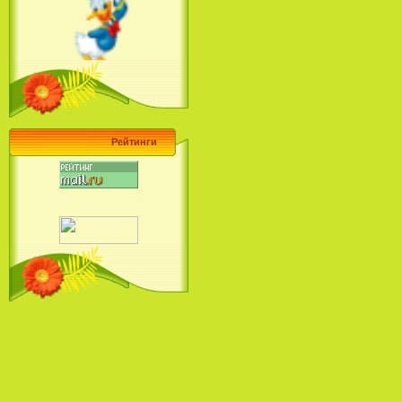
Ariel's Beginning (2008)
Барби поет! Коллекция песен
кинопринцесс / Barbie Sings! The
Princess Movie Song Collection (2004)
Рейтинги
Наша Маша и Волшебный
Орех (2009)
Рио - Саундтрек / Rio - Soundtrack
(2011)
Шрек: Караоке-вечеринка
Шрека на болоте / Shrek in the
Swamp Karaoke Dance Party
(2001)