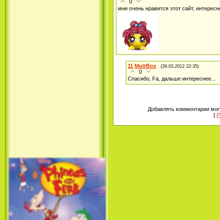
0
Принцесса лебедь / The Swan
мне очень нравится этот сайт, интересн
Princess (1994)
11
MultBox
(29.03.2012 22:35)
0
Спасибо, Fa, дальше интереснее...
Добавлять комментарии могу
Лило и Стич: Сериал (1
[
Р
сезон) / Lilo & Stitch: The
Series (1 Season) (2003-2004)
Фархат: Принц Персии /