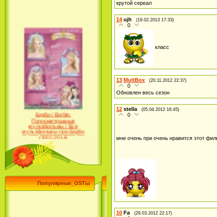
крутой сереал
14
ujh
(19.02.2013 17:33)
0
класс
13
MultBox
(20.11.2012 22:37)
0
Обновлен весь сезон
Барби / Barbie:
12
stella
(05.04.2012 16:45)
Полнометражные
0
мультфильмы / Все
мультфильмы про Барби
(2001-2014)
мне очень при очень нравится этот фи
Популярные_OSTы
10
Fa
(29.03.2012 22:17)