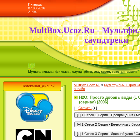
Пятница
07.08.2026
21:04
MultBox.Ucoz.Ru - Мультфи
саундтреки
Мультфильмы, фильмы, саундтреки, ost, score, тексты песен »
MultBox.Ucoz.Ru
»
Мультфильмы, фильмы
Телеканал_Дисней
онлайн
H2O: Просто добавь воды (1 Се
(сериал) (2006)
[ ·
Скачать
() ]