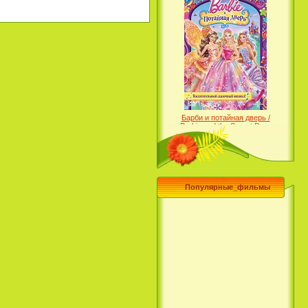
Барби и потайная дверь /
Barbie and the Secret Door
(2014)
Популярные_фильмы
Чего хочет девушка / What a
Girl Wants (2003)