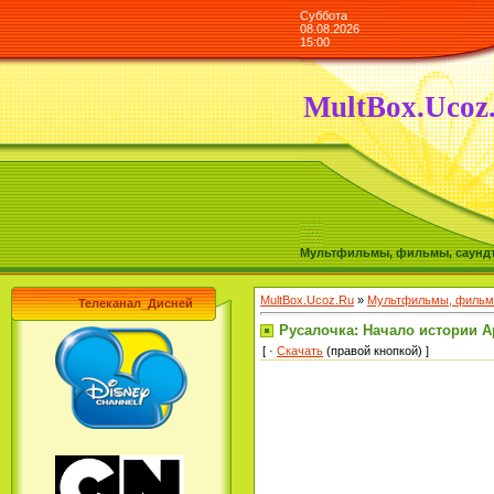
Суббота
08.08.2026
15:00
MultBox.Ucoz
Мультфильмы, фильмы, саундтре
MultBox.Ucoz.Ru
»
Мультфильмы, фильмы
Телеканал_Дисней
Русалочка: Начало истории Ари
[ ·
Скачать
(правой кнопкой) ]