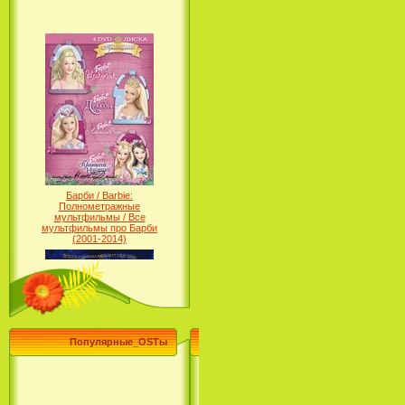
Барби / Barbie:
Полнометражные
мультфильмы / Все
мультфильмы про Барби
(2001-2014)
Популярные_OSTы
Принцесса лебедь / The Swan
Princess (1994)