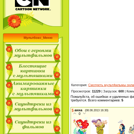
Мультбокс_Меню
Категория
:
Смотреть мультфильмы онла
Просмотров
:
11229
|
Загрузок
:
600
|
Ком
Пожалуйста, об ошибках и удаленных фа
требуется. Всего комментариев
:
5
5
анна
(08.06.2013 16:30)
0