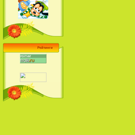
Барби поет! Коллекция песен
кинопринцесс / Barbie Sings! The
Princess Movie Song Collection (2004)
Рейтинги
Наша Маша и Волшебный
Орех (2009)
Рио - Саундтрек / Rio - Soundtrack
(2011)
Шрек: Караоке-вечеринка
Шрека на болоте / Shrek in the
Swamp Karaoke Dance Party
(2001)