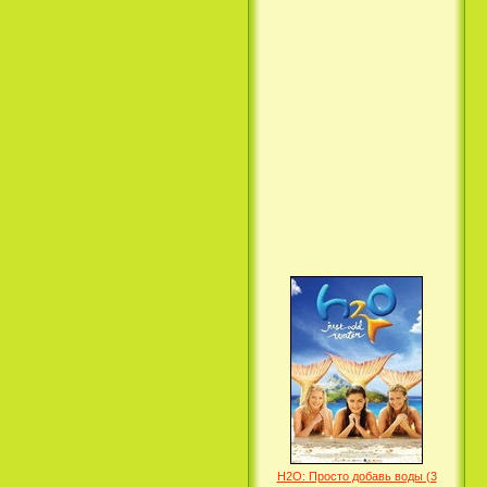
Вкус ночи / Wir sind die Nacht
(2010)
Семейка Крудс / The Croods
(2013)
H2O: Просто добавь воды (3
Сезон) / H2O: Just Add Water
(3 Season) (сериал)