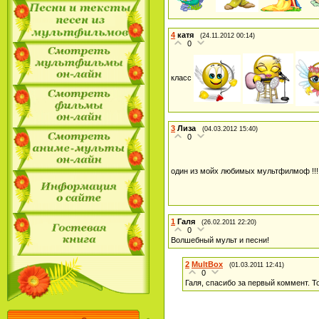
4
катя
(24.11.2012 00:14)
0
класс
3
Лиза
(04.03.2012 15:40)
0
один из мойх любимых мультфилмоф !!
1
Галя
(26.02.2011 22:20)
0
Волшебный мульт и песни!
2
MultBox
(01.03.2011 12:41)
0
Галя, спасибо за первый коммент. Т