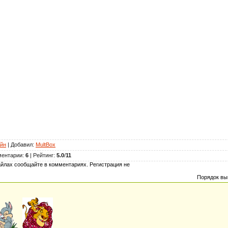
йн
|
Добавил
:
MultBox
ментарии
:
6
|
Рейтинг
:
5.0
/
11
йлах сообщайте в комментариях. Регистрация не
Порядок вы