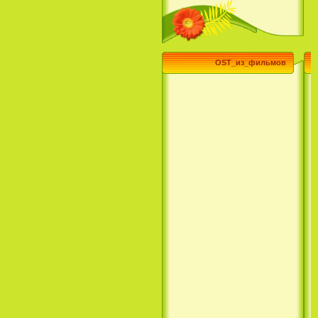
OST_из_фильмов
Эпик / Epic (2013)
Смотреть Телеканал Disney
Онлайн
Суперзвезда / Возвысь свой
голос / Сердце Лета / Raise
Your Voice (2004)
H2O: Просто добавь воды (1
Сезон) / H2O: Just Add Water
(1 Season) (сериал) (2006)