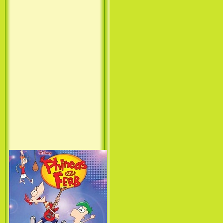
Лило и Стич: Сериал (1
сезон) / Lilo & Stitch: The
Series (1 Season) (2003-2004)
Фархат: Принц Персии /
Farhat: The Prince of the
Desert (сериал) (2004)