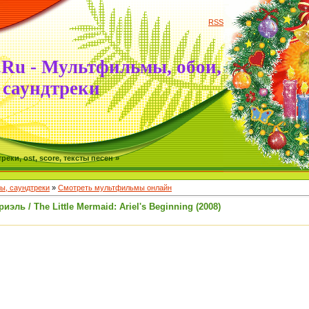
RSS
.Ru - Мультфильмы, обои,
саундтреки
ки, ost, score, тексты песен »
, саундтреки
»
Смотреть мультфильмы онлайн
эль / The Little Mermaid: Ariel's Beginning (2008)