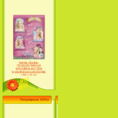
Барби / Barbie:
Полнометражные
мультфильмы / Все
мультфильмы про Барби
(2001-2014)
Популярные_OSTы