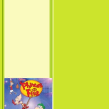
Принцесса лебедь / The Swan
Princess (1994)
Лило и Стич: Сериал (1
сезон) / Lilo & Stitch: The
Series (1 Season) (2003-2004)
Фархат: Принц Персии /
Farhat: The Prince of the