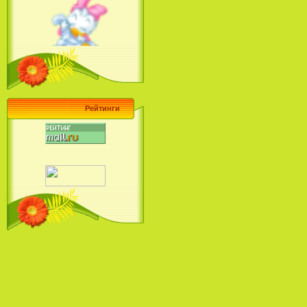
Ariel's Beginning (2008)
Барби поет! Коллекция песен
кинопринцесс / Barbie Sings! The
Princess Movie Song Collection (2004)
Рейтинги
Наша Маша и Волшебный
Орех (2009)
Рио - Саундтрек / Rio - Soundtrack
(2011)
Шрек: Караоке-вечеринка
Шрека на болоте / Shrek in the
Swamp Karaoke Dance Party
(2001)