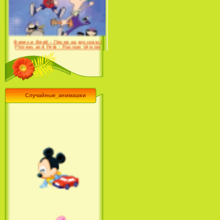
Desert (сериал) (2004)
Финес и Ферб - Песни на русском /
Phineas and Ferb - Russian Version
(2009-2011)
Случайные_анимашки
Лило и Стич: Сериал (2
сезон) / Lilo & Stitch: The
Series (2 Season) (2004-2006)
Лучшее песни из мультфильмов
Диснея / Best Of Disney [Star Edition]
(1999)
Русалочка: Начало истории
Ариэль / The Little Mermaid: