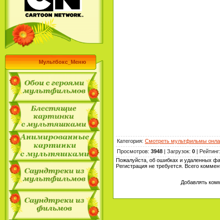
Мультбокс_Меню
Категория
:
Смотреть мультфильмы онла
Просмотров
:
3948
|
Загрузок
:
0
|
Рейтинг
Пожалуйста, об ошибках и удаленных ф
Регистрация не требуется. Всего комме
Добавлять комм