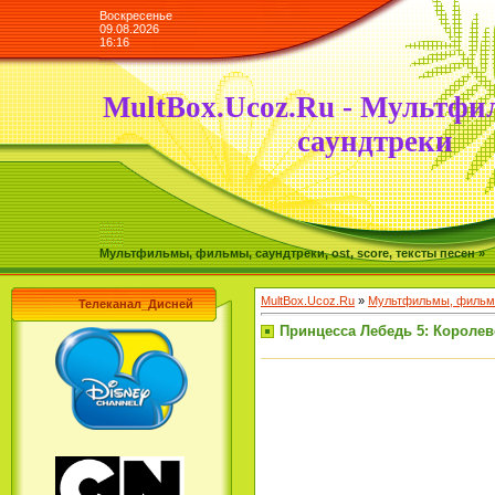
Воскресенье
09.08.2026
16:16
MultBox.Ucoz.Ru - Мультфи
саундтреки
Мультфильмы, фильмы, саундтреки, ost, score, тексты песен »
MultBox.Ucoz.Ru
»
Мультфильмы, фильмы
Телеканал_Дисней
Принцесса Лебедь 5: Королевск