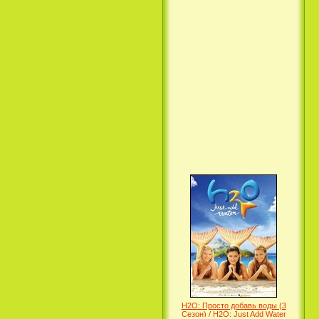
Вкус ночи / Wir sind die Nacht
(2010)
Семейка Крудс / The Croods
(2013)
H2O: Просто добавь воды (3
Сезон) / H2O: Just Add Water
(3 Season) (сериал)