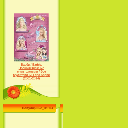
Барби / Barbie:
Полнометражные
мультфильмы / Все
мультфильмы про Барби
(2001-2014)
Популярные_OSTы
Принцесса лебедь / The Swan