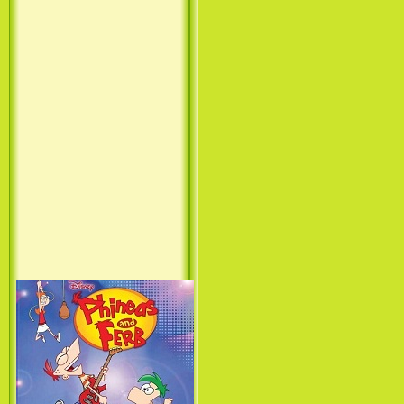
Princess (1994)
Лило и Стич: Сериал (1
сезон) / Lilo & Stitch: The
Series (1 Season) (2003-2004)
Фархат: Принц Персии /
Farhat: The Prince of the
Desert (сериал) (2004)