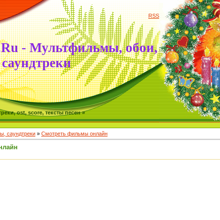
RSS
.Ru - Мультфильмы, обои,
саундтреки
ки, ost, score, тексты песен »
, саундтреки
»
Смотреть фильмы онлайн
нлайн