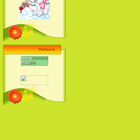
Барби поет! Коллекция песен
кинопринцесс / Barbie Sings! The
Princess Movie Song Collection (2004)
Рейтинги
Наша Маша и Волшебный
Орех (2009)
Рио - Саундтрек / Rio - Soundtrack
(2011)
Шрек: Караоке-вечеринка
Шрека на болоте / Shrek in the
Swamp Karaoke Dance Party
(2001)