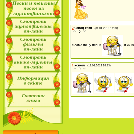
2
чепец катя
(31.01.2013 17:39)
0
я сама пишу песни
я их и
1
ксюня
(13.01.2013 18:33)
0