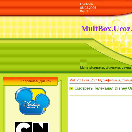
Суббота
08.08.2026
04:01
MultBox.Ucoz
Мультфильмы, фильмы, саундтре
MultBox.Ucoz.Ru
»
Мультфильмы, фильмы
Телеканал_Дисней
Смотреть Телеканал Disney О