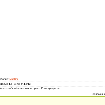
обавил
:
MultBox
нтарии
:
5
|
Рейтинг
:
4.1
/
13
йлах сообщайте в комментариях. Регистрация не
Порядок вы