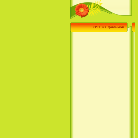
Эпик / Epic (2013)
OST_из_фильмов
Смотреть Телеканал Disney
Онлайн
Суперзвезда / Возвысь свой
голос / Сердце Лета / Raise
Your Voice (2004)
H2O: Просто добавь воды (1
Сезон) / H2O: Just Add Water
(1 Season) (сериал) (2006)