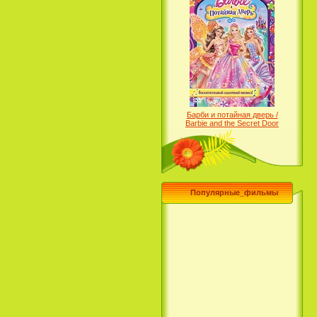
Барби и потайная дверь /
Barbie and the Secret Door
(2014)
Популярные_фильмы
Чего хочет девушка / What a
Girl Wants (2003)