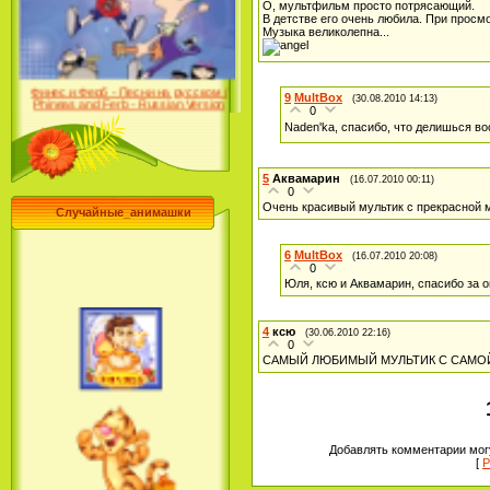
О, мультфильм просто потрясающий.
Desert (сериал) (2004)
В детстве его очень любила. При просмо
Музыка великолепна...
Финес и Ферб - Песни на русском /
Phineas and Ferb - Russian Version
9
MultBox
(30.08.2010 14:13)
(2009-2011)
0
Naden'ka, спасибо, что делишься 
5
Аквамарин
(16.07.2010 00:11)
0
Очень красивый мультик с прекрасной 
Случайные_анимашки
Лило и Стич: Сериал (2
сезон) / Lilo & Stitch: The
Series (2 Season) (2004-2006)
6
MultBox
(16.07.2010 20:08)
0
Юля, ксю и Аквамарин, спасибо за о
4
ксю
(30.06.2010 22:16)
0
Лучшее песни из мультфильмов
Диснея / Best Of Disney [Star Edition]
САМЫЙ ЛЮБИМЫЙ МУЛЬТИК С САМОЙ 
(1999)
Добавлять комментарии могу
[
Р
Русалочка: Начало истории
Ариэль / The Little Mermaid: