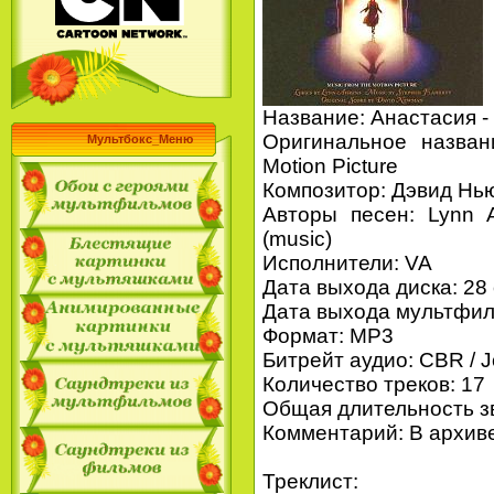
Название: Анастасия -
Оригинальное названи
Мультбокс_Меню
Motion Picture
Композитор: Дэвид Нь
Авторы песен: Lynn Ah
(music)
Иcполнители: VA
Дата выхода диска: 28
Дата выхода мультфиль
Формат: MP3
Битрейт аудио: CBR / Jo
Количество треков: 17
Общая длительность зв
Комментарий: В архиве
Треклист: