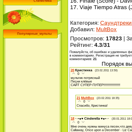
16. Finale (Score) - Da
Статистика
17. Viaje Tiempo Atras (
Категория
:
Саундтреки
Добавил
:
MultBox
Популярные_мульты
Просмотров
:
17823
|
З
Рейтинг
:
4.3
/
31
Пожалуйста, об ошибках и удаленных ф
в комментариях. Регистрация не требует
комментариев
:
21
Порядок вы
20
Кристинка
(23.02.2011 13:50)
0
мультик потрясный
Песни клёвые
САЙТ СУПЕР-ПУПЕР!!!!!!!!!!!!!!!!!!!
21
MultBox
(23.02.2011 18:35)
0
Спасибо, Кристинка!
18
·٠•●♥ Cinderella ♥●•٠·
(30.01.2011 18:
0
Мне очень нужны минуса песен,что девушк
Callaway, Once upon a December - Liz Cal