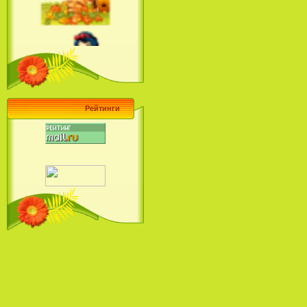
Ariel's Beginning (2008)
Барби поет! Коллекция песен
кинопринцесс / Barbie Sings! The
Princess Movie Song Collection (2004)
Рейтинги
Наша Маша и Волшебный
Орех (2009)
Рио - Саундтрек / Rio - Soundtrack
(2011)
Шрек: Караоке-вечеринка
Шрека на болоте / Shrek in the
Swamp Karaoke Dance Party
(2001)