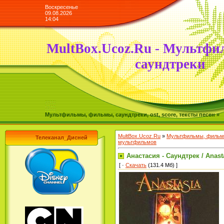
Воскресенье
09.08.2026
14:04
MultBox.Ucoz.Ru - Мультфи
саундтреки
Мультфильмы, фильмы, саундтреки, ost, score, тексты песен »
MultBox.Ucoz.Ru
»
Мультфильмы, фильмы
Телеканал_Дисней
мультфильмов
Анастасия - Саундтрек / Anasta
[ ·
Скачать
(131.4 Мб) ]