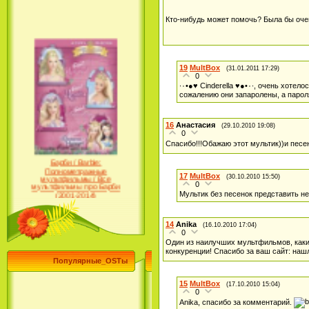
Кто-нибудь может помочь? Была бы оче
19
MultBox
(31.01.2011 17:29)
0
·٠•●♥ Cinderella ♥●•٠·, очень хотелось помочь, даже нашла файлы в формате rar, к
сожалению они запаролены, а пароля
16
Анастасия
(29.10.2010 19:08)
0
Спасибо!!!Обажаю этот мультик))и песе
Барби / Barbie:
Полнометражные
мультфильмы / Все
17
MultBox
мультфильмы про Барби
(30.10.2010 15:50)
0
(2001-2014)
Мультик без песенок представить н
14
Anika
(16.10.2010 17:04)
0
Один из наилучших мультфильмов, каки
конкуренции! Спасибо за ваш сайт: на
Популярные_OSTы
15
MultBox
(17.10.2010 15:04)
0
Anika, спасибо за комментарий.