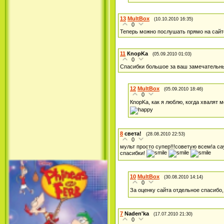
Принцесса лебедь / The Swan
Princess (1994)
13
MultBox
(10.10.2010 16:35)
0
Теперь можно послушать прямо на сайт
11
КnopKa
(05.09.2010 01:03)
0
Спасибки большое за ваш замечательный сай
12
MultBox
(05.09.2010 18:46)
0
КnopKa, как я люблю, когда хвалят 
Лило и Стич: Сериал (1
сезон) / Lilo & Stitch: The
Series (1 Season) (2003-2004)
8
света!
(28.08.2010 22:53)
0
мульт просто супер!!!советую всем!а с
спасибки!
10
MultBox
(30.08.2010 14:14)
0
За оценку сайта отдельное спасибо,
7
Naden'ka
(17.07.2010 21:30)
Фархат: Принц Персии /
0
Farhat: The Prince of the