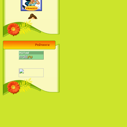
Ariel's Beginning (2008)
Барби поет! Коллекция песен
кинопринцесс / Barbie Sings! The
Princess Movie Song Collection (2004)
Рейтинги
Наша Маша и Волшебный
Орех (2009)
Рио - Саундтрек / Rio - Soundtrack
(2011)
Шрек: Караоке-вечеринка
Шрека на болоте / Shrek in the
Swamp Karaoke Dance Party
(2001)