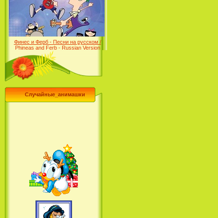
Desert (сериал) (2004)
Финес и Ферб - Песни на русском /
Phineas and Ferb - Russian Version
(2009-2011)
Случайные_анимашки
Лило и Стич: Сериал (2
сезон) / Lilo & Stitch: The
Series (2 Season) (2004-2006)
Лучшее песни из мультфильмов
Диснея / Best Of Disney [Star Edition]
(1999)
Русалочка: Начало истории
Ариэль / The Little Mermaid: