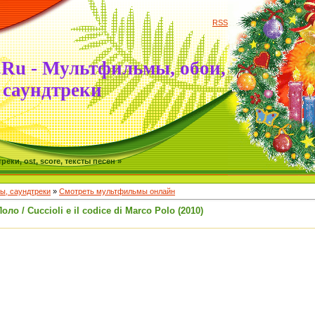
RSS
.Ru - Мультфильмы, обои,
саундтреки
ки, ost, score, тексты песен »
, саундтреки
»
Смотреть мультфильмы онлайн
о / Cuccioli e il codice di Marco Polo (2010)