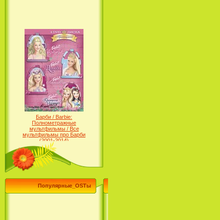
Барби / Barbie:
Полнометражные
мультфильмы / Все
мультфильмы про Барби
(2001-2014)
Популярные_OSTы