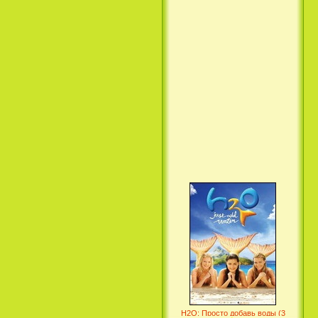
Вкус ночи / Wir sind die Nacht
(2010)
Семейка Крудс / The Croods
(2013)
H2O: Просто добавь воды (3
Сезон) / H2O: Just Add Water
(3 Season) (сериал)