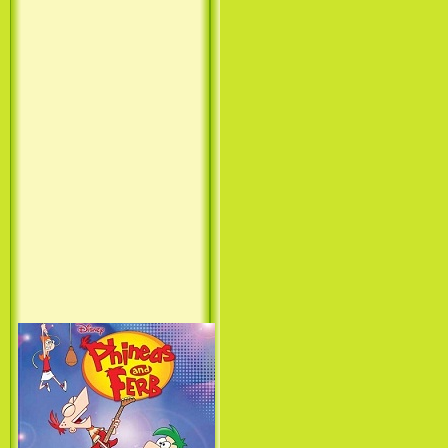
Принцесса лебедь / The Swan
Princess (1994)
Лило и Стич: Сериал (1
сезон) / Lilo & Stitch: The
Series (1 Season) (2003-2004)
Фархат: Принц Персии /
Farhat: The Prince of the