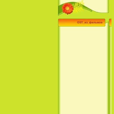
OST_из_фильмов
Эпик / Epic (2013)
Смотреть Телеканал Disney
Онлайн
Суперзвезда / Возвысь свой
голос / Сердце Лета / Raise
Your Voice (2004)
H2O: Просто добавь воды (1
Сезон) / H2O: Just Add Water
(1 Season) (сериал) (2006)