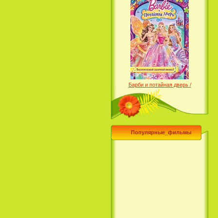
Барби и потайная дверь /
Barbie and the Secret Door
(2014)
Популярные_фильмы
Чего хочет девушка / What a
Girl Wants (2003)