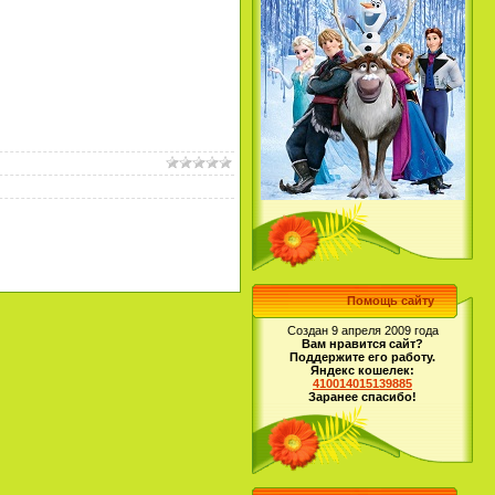
Помощь сайту
Создан 9 апреля 2009 года
Вам нравится сайт?
Поддержите его работу.
Яндекс кошелек:
410014015139885
Заранее спасибо!