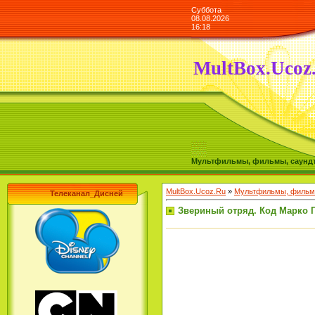
Суббота
08.08.2026
16:18
MultBox.Ucoz
Мультфильмы, фильмы, саундтре
MultBox.Ucoz.Ru
»
Мультфильмы, фильмы
Телеканал_Дисней
Звериный отряд. Код Марко Пол