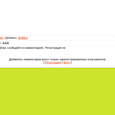
йн
|
Добавил
:
MultBox
г
:
0.0
/
0
йлах сообщайте в комментариях. Регистрация не
Добавлять комментарии могут только зарегистрированные пользователи.
[
Регистрация
|
Вход
]