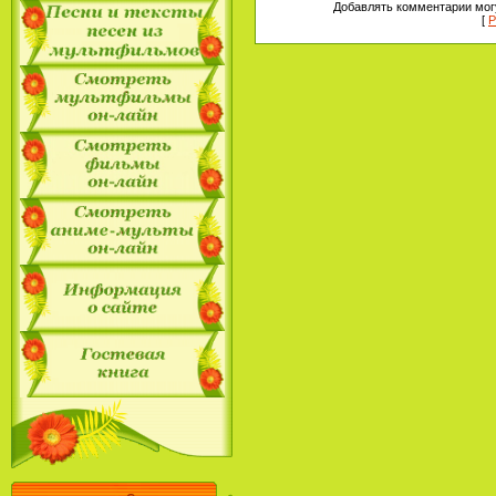
Добавлять комментарии могу
[
Р