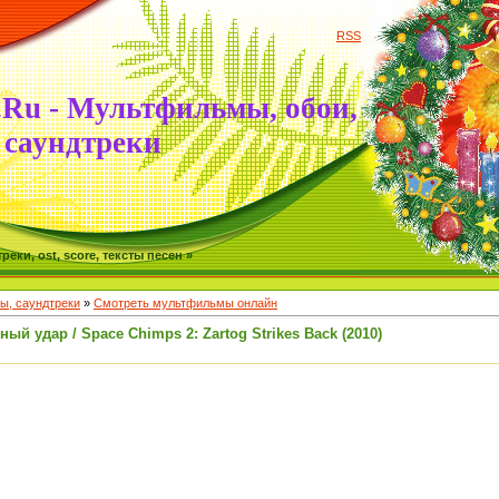
RSS
.Ru - Мультфильмы, обои,
саундтреки
ки, ost, score, тексты песен »
, саундтреки
»
Смотреть мультфильмы онлайн
ый удар / Space Chimps 2: Zartog Strikes Back (2010)