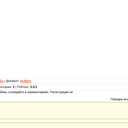
йн
|
Добавил
:
MultBox
ентарии
:
2
|
Рейтинг
:
5.0
/
1
йлах сообщайте в комментариях. Регистрация не
Порядок вы