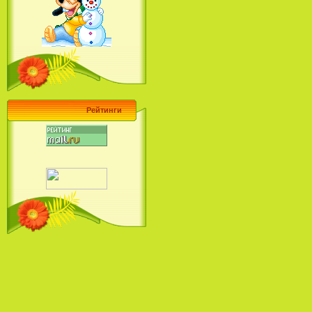
Барби поет! Коллекция песен
кинопринцесс / Barbie Sings! The
Princess Movie Song Collection (2004)
Рейтинги
Наша Маша и Волшебный
Орех (2009)
Рио - Саундтрек / Rio - Soundtrack
(2011)
Шрек: Караоке-вечеринка
Шрека на болоте / Shrek in the
Swamp Karaoke Dance Party
(2001)