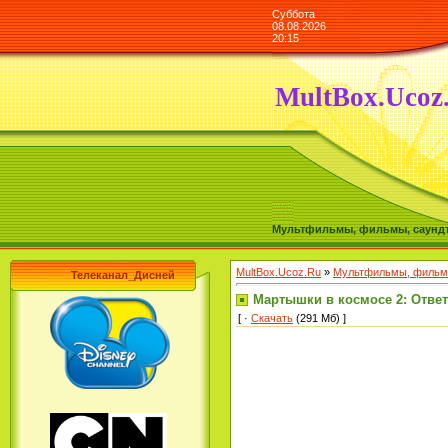
Суббота
08.08.2026
20:15
MultBox.Ucoz
Мультфильмы, фильмы, саундтре
MultBox.Ucoz.Ru
»
Мультфильмы, фильмы
Телеканал_Дисней
Мартышки в космосе 2: Ответн
[ ·
Скачать
(291 Мб) ]