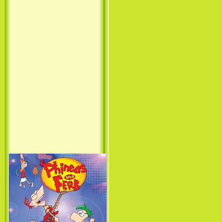
Princess (1994)
Лило и Стич: Сериал (1
сезон) / Lilo & Stitch: The
Series (1 Season) (2003-2004)
Фархат: Принц Персии /
Farhat: The Prince of the
Desert (сериал) (2004)