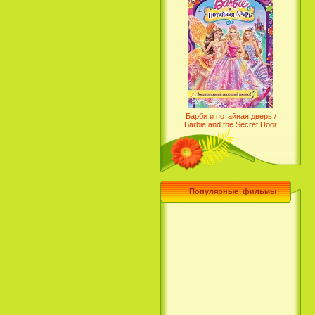
Барби и потайная дверь /
Barbie and the Secret Door
(2014)
Популярные_фильмы
Чего хочет девушка / What a
Girl Wants (2003)