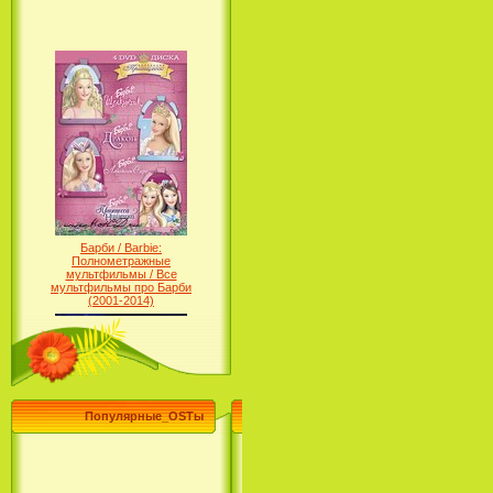
Барби / Barbie:
Полнометражные
мультфильмы / Все
мультфильмы про Барби
(2001-2014)
Популярные_OSTы
Принцесса лебедь / The Swan