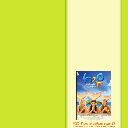
Вкус ночи / Wir sind die Nacht
(2010)
Семейка Крудс / The Croods
(2013)
H2O: Просто добавь воды (3
Сезон) / H2O: Just Add Water
(3 Season) (сериал)