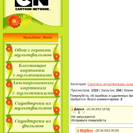
Мультбокс_Меню
Категория
:
Смотреть мультфильмы онла
Просмотров
:
1316
|
Загрузок
:
256
|
Комм
Пожалуйста, об ошибках и удаленных фа
требуется. Всего комментариев
:
2
1
Дарья
(21.04.2013 18:54)
0
Не запускается
Исправьте пожалуйста
2
MultBox
(22.04.2013 20:25)