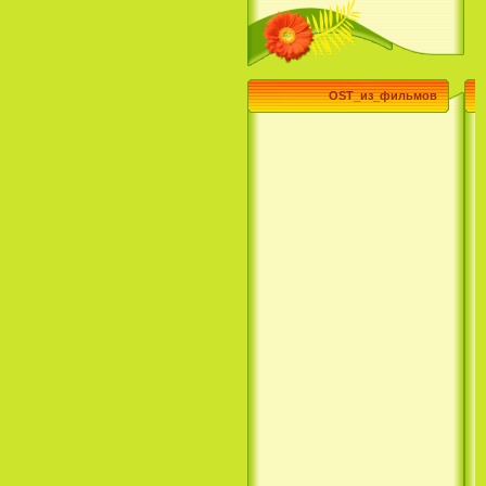
Эпик / Epic (2013)
OST_из_фильмов
Смотреть Телеканал Disney
Онлайн
Суперзвезда / Возвысь свой
голос / Сердце Лета / Raise
Your Voice (2004)
H2O: Просто добавь воды (1
Сезон) / H2O: Just Add Water
(1 Season) (сериал) (2006)