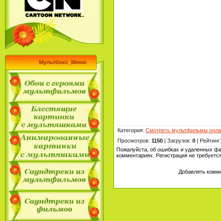
Мультбокс_Меню
Категория
:
Смотреть мультфильмы онла
Просмотров
:
1150
|
Загрузок
:
0
|
Рейтинг
Пожалуйста, об ошибках и удаленных ф
комментариях. Регистрация не требуетс
Добавлять комме