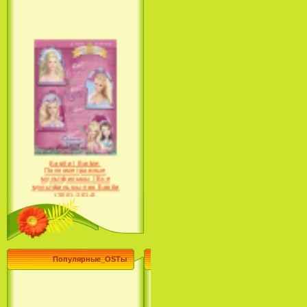
Барби / Barbie:
Полнометражные
мультфильмы / Все
мультфильмы про Барби
(2001-2014)
Популярные_OSTы