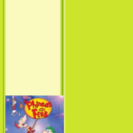
Принцесса лебедь / The Swan
Princess (1994)
Лило и Стич: Сериал (1
сезон) / Lilo & Stitch: The
Series (1 Season) (2003-2004)
Фархат: Принц Персии /
Farhat: The Prince of the