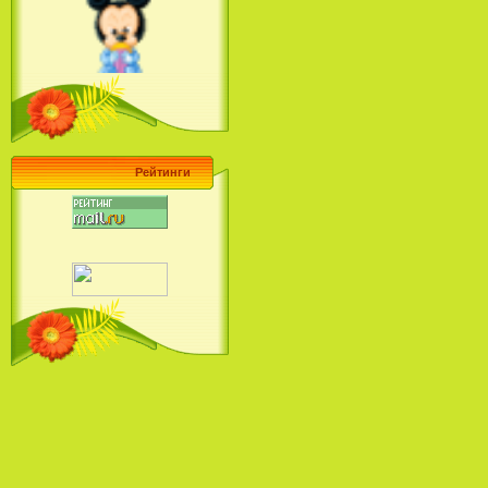
Ariel's Beginning (2008)
Барби поет! Коллекция песен
кинопринцесс / Barbie Sings! The
Princess Movie Song Collection (2004)
Рейтинги
Наша Маша и Волшебный
Орех (2009)
Рио - Саундтрек / Rio - Soundtrack
(2011)
Шрек: Караоке-вечеринка
Шрека на болоте / Shrek in the
Swamp Karaoke Dance Party
(2001)