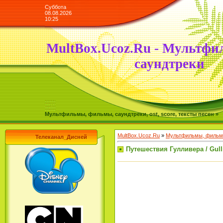
Суббота
08.08.2026
10:25
MultBox.Ucoz.Ru - Мультфи
саундтреки
Мультфильмы, фильмы, саундтреки, ost, score, тексты песен »
MultBox.Ucoz.Ru
»
Мультфильмы, фильмы
Телеканал_Дисней
Путешествия Гулливера / Gulliv