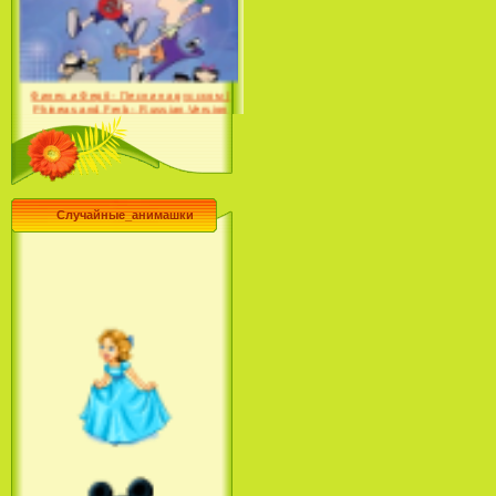
Desert (сериал) (2004)
Финес и Ферб - Песни на русском /
Phineas and Ferb - Russian Version
(2009-2011)
Случайные_анимашки
Лило и Стич: Сериал (2
сезон) / Lilo & Stitch: The
Series (2 Season) (2004-2006)
Лучшее песни из мультфильмов
Диснея / Best Of Disney [Star Edition]
(1999)
Русалочка: Начало истории
Ариэль / The Little Mermaid: