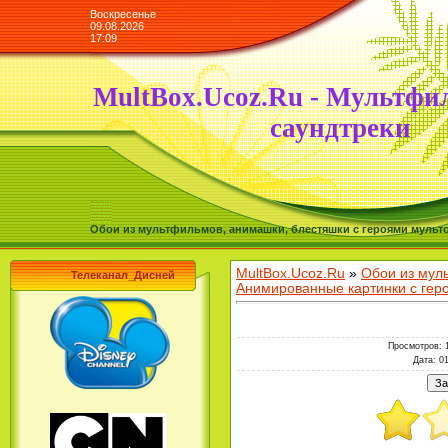
Воскресенье
09.08.2026
17:09
MultBox.Ucoz.Ru - Мультфи
саундтреки
Обои из мультфильмов, анимашки, блестяшки с героями мульто
MultBox.Ucoz.Ru
»
Обои из мул
Телеканал_Дисней
Анимированные картинки с ге
Просмотров
: 
Дата
: 0