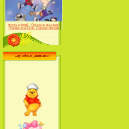
Farhat: The Prince of the
Desert (сериал) (2004)
Финес и Ферб - Песни на русском /
Phineas and Ferb - Russian Version
(2009-2011)
Случайные_анимашки
Лило и Стич: Сериал (2
сезон) / Lilo & Stitch: The
Series (2 Season) (2004-2006)
Лучшее песни из мультфильмов
Диснея / Best Of Disney [Star Edition]
(1999)
Русалочка: Начало истории
Ариэль / The Little Mermaid: