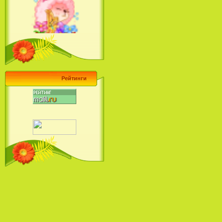
Ariel's Beginning (2008)
Барби поет! Коллекция песен
кинопринцесс / Barbie Sings! The
Princess Movie Song Collection (2004)
Рейтинги
Наша Маша и Волшебный
Орех (2009)
Рио - Саундтрек / Rio - Soundtrack
(2011)
Шрек: Караоке-вечеринка
Шрека на болоте / Shrek in the
Swamp Karaoke Dance Party
(2001)