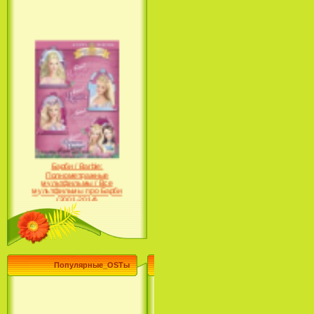
Барби / Barbie:
Полнометражные
мультфильмы / Все
мультфильмы про Барби
(2001-2014)
Популярные_OSTы