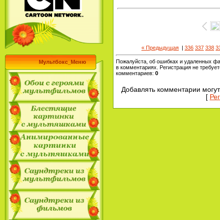
« Предыдущая
|
336
337
338
3
Пожалуйста, об ошибках и удаленных ф
Мультбокс_Меню
в комментариях. Регистрация не требует
комментариев
:
0
Добавлять комментарии могут
[
Ре