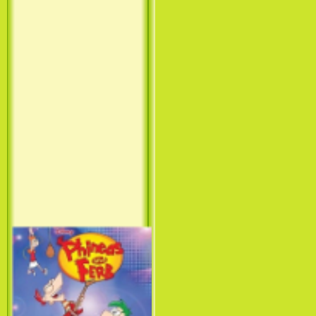
Принцесса лебедь / The Swan
Princess (1994)
Лило и Стич: Сериал (1
сезон) / Lilo & Stitch: The
Series (1 Season) (2003-2004)
Фархат: Принц Персии /