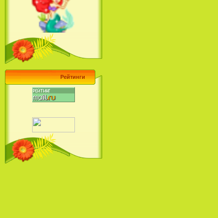
Ariel's Beginning (2008)
Барби поет! Коллекция песен
кинопринцесс / Barbie Sings! The
Princess Movie Song Collection (2004)
Рейтинги
Наша Маша и Волшебный
Орех (2009)
Рио - Саундтрек / Rio - Soundtrack
(2011)
Шрек: Караоке-вечеринка
Шрека на болоте / Shrek in the
Swamp Karaoke Dance Party
(2001)