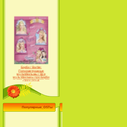
Барби / Barbie:
Полнометражные
мультфильмы / Все
мультфильмы про Барби
(2001-2014)
Популярные_OSTы