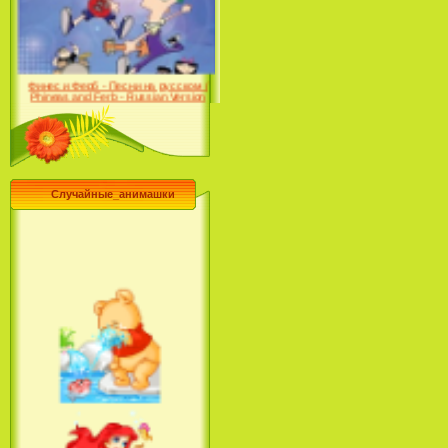
Farhat: The Prince of the
Desert (сериал) (2004)
Финес и Ферб - Песни на русском /
Phineas and Ferb - Russian Version
(2009-2011)
Случайные_анимашки
Лило и Стич: Сериал (2
сезон) / Lilo & Stitch: The
Series (2 Season) (2004-2006)
Лучшее песни из мультфильмов
Диснея / Best Of Disney [Star Edition]
(1999)
Русалочка: Начало истории
Ариэль / The Little Mermaid: