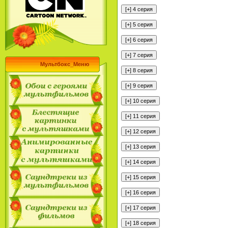
Мультбокс_Меню