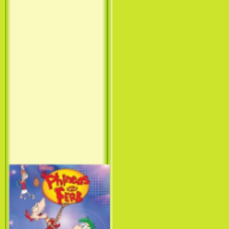
Принцесса лебедь / The Swan
Princess (1994)
Лило и Стич: Сериал (1
сезон) / Lilo & Stitch: The
Series (1 Season) (2003-2004)
Фархат: Принц Персии /