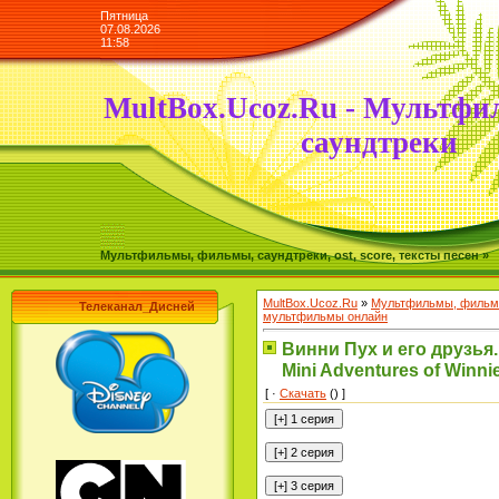
Пятница
07.08.2026
11:58
MultBox.Ucoz.Ru - Мультфи
саундтреки
Мультфильмы, фильмы, саундтреки, ost, score, тексты песен »
MultBox.Ucoz.Ru
»
Мультфильмы, фильмы
Телеканал_Дисней
мультфильмы онлайн
Винни Пух и его друзья
Mini Adventures of Winni
[ ·
Скачать
() ]