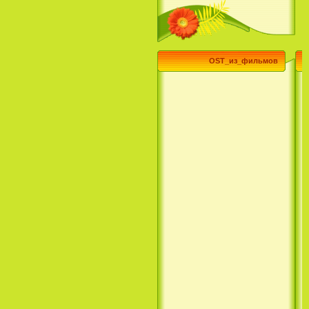
(3 Season) (сериал)
OST_из_фильмов
Эпик / Epic (2013)
Смотреть Телеканал Disney
Онлайн
Суперзвезда / Возвысь свой
голос / Сердце Лета / Raise
Your Voice (2004)
H2O: Просто добавь воды (1
Сезон) / H2O: Just Add Water
(1 Season) (сериал) (2006)