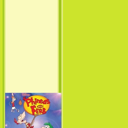
Принцесса лебедь / The Swan
Princess (1994)
Лило и Стич: Сериал (1
сезон) / Lilo & Stitch: The
Series (1 Season) (2003-2004)
Фархат: Принц Персии /