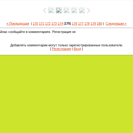
« Предыдущая
|
170
171
172
173
174
[
175
]
176
177
178
179
180
|
Следующая »
йлах сообщайте в комментариях. Регистрация не
Добавлять комментарии могут только зарегистрированные пользователи.
[
Регистрация
|
Вход
]