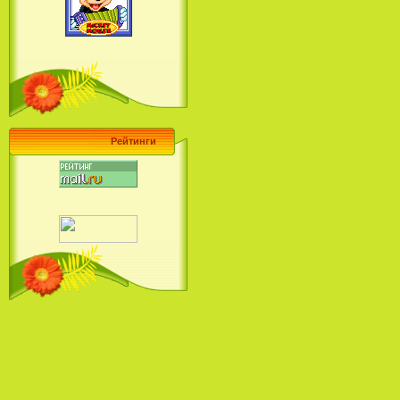
Ariel's Beginning (2008)
Барби поет! Коллекция песен
кинопринцесс / Barbie Sings! The
Princess Movie Song Collection (2004)
Рейтинги
Наша Маша и Волшебный
Орех (2009)
Рио - Саундтрек / Rio - Soundtrack
(2011)
Шрек: Караоке-вечеринка
Шрека на болоте / Shrek in the
Swamp Karaoke Dance Party
(2001)