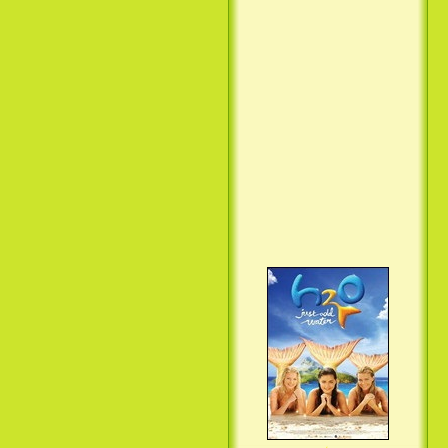
Вкус ночи / Wir sind die Nacht
(2010)
Семейка Крудс / The Croods
(2013)
H2O: Просто добавь воды (3
Сезон) / H2O: Just Add Water