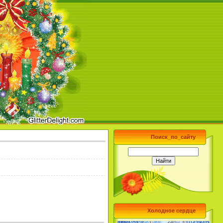
Поиск_по_сайту
Холодное сердце