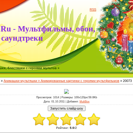
RSS
.Ru - Мультфильмы, обои,
саундтреки
ки, блестяшки с героями мультов »
»
Анимашки-мультяшки » Анимированные картинки с героями мультфильмов
» 20073
Просмотров
: 1014 |
Размеры
: 100x120px/39.8Kb
Дата
: 01.10.2011 |
Добавил
:
MultBox
Рейтинг
:
5.0
/
2