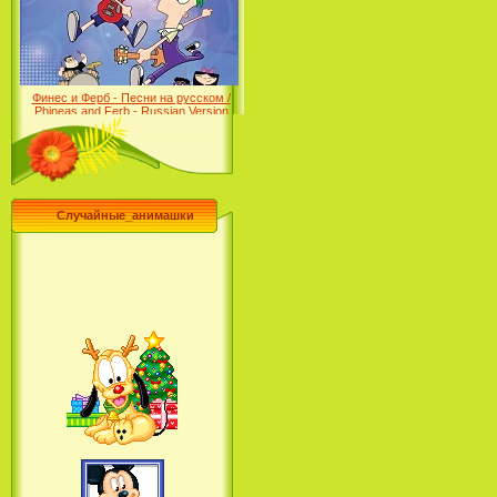
Farhat: The Prince of the
Desert (сериал) (2004)
Финес и Ферб - Песни на русском /
Phineas and Ferb - Russian Version
(2009-2011)
Случайные_анимашки
Лило и Стич: Сериал (2
сезон) / Lilo & Stitch: The
Series (2 Season) (2004-2006)
Лучшее песни из мультфильмов
Диснея / Best Of Disney [Star Edition]
(1999)
Русалочка: Начало истории
Ариэль / The Little Mermaid: