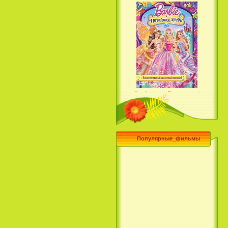
Барби и потайная дверь /
Barbie and the Secret Door
(2014)
Популярные_фильмы
Чего хочет девушка / What a
Girl Wants (2003)