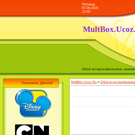
Пятница
07.08.2026
12:49
MultBox.Ucoz
Обои из мультфильмов, анимаш
MultBox.Ucoz.Ru
»
Обои из мультфильма
Телеканал_Дисней