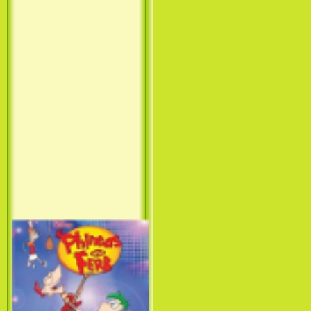
Принцесса лебедь / The Swan
Princess (1994)
Лило и Стич: Сериал (1
сезон) / Lilo & Stitch: The
Series (1 Season) (2003-2004)
Фархат: Принц Персии /
Farhat: The Prince of the