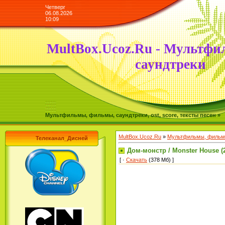
Четверг
06.08.2026
10:09
MultBox.Ucoz.Ru - Мультфи
саундтреки
Мультфильмы, фильмы, саундтреки, ost, score, тексты песен »
MultBox.Ucoz.Ru
»
Мультфильмы, фильмы
Телеканал_Дисней
Дом-монстр / Monster House (
[ ·
Скачать
(378 Мб) ]