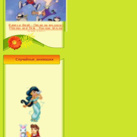
Desert (сериал) (2004)
Финес и Ферб - Песни на русском /
Phineas and Ferb - Russian Version
(2009-2011)
Случайные_анимашки
Лило и Стич: Сериал (2
сезон) / Lilo & Stitch: The
Series (2 Season) (2004-2006)
Лучшее песни из мультфильмов
Диснея / Best Of Disney [Star Edition]
(1999)
Русалочка: Начало истории
Ариэль / The Little Mermaid:
Ariel's Beginning (2008)