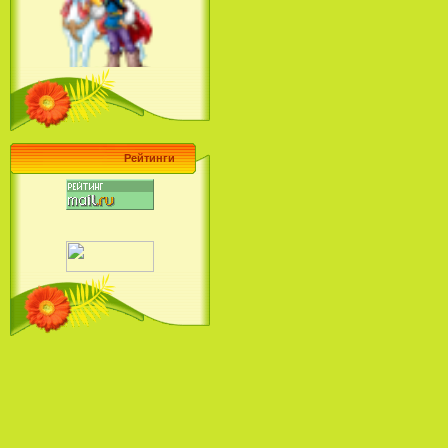
Барби поет! Коллекция песен
кинопринцесс / Barbie Sings! The
Princess Movie Song Collection (2004)
Рейтинги
Наша Маша и Волшебный
Орех (2009)
Рио - Саундтрек / Rio - Soundtrack
(2011)
Шрек: Караоке-вечеринка
Шрека на болоте / Shrek in the
Swamp Karaoke Dance Party
(2001)