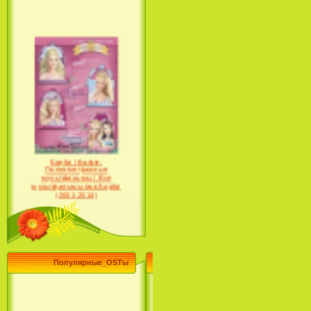
Барби / Barbie:
Полнометражные
мультфильмы / Все
мультфильмы про Барби
(2001-2014)
Популярные_OSTы