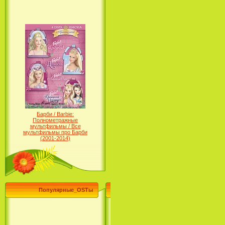
Барби / Barbie:
Полнометражные
мультфильмы / Все
мультфильмы про Барби
(2001-2014)
Популярные_OSTы
Принцесса лебедь / The Swan