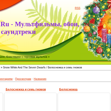
RSS
.Ru - Мультфильмы, обои,
саундтреки
ки, блестяшки с героями мультов »
» Snow White And The Seven Dwarfs / Белоснежка и семь гномов
ентариям
·
Просмотрам
·
Названию
Белоснежка и семь гномов
Белоснежка
17.12.2009
17.12.2009