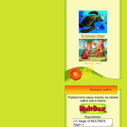
Университет монстров /
Смотреть Телеканал Cartoon
Monsters University (2013)
Network Онлайн
Виолетта - Саундтрек / Violetta -
Original Soundtrack / Violetta - Banda
Sonora (2012)
В поисках Немо
Король-Лев
Смурфики 2 / The Smurfs 2
Классный мюзикл: Раскрывая
(2013)
секреты (2008)
ВАЛЛ·И
Скуби-Ду - Саундтрек / Scooby-Doo -
Кнопка_сайта
Soundtrack (2002)
Разместите нашу кнопку на своем
сайте или в блоге:
Венди, Майкл и Джон
Код кнопки: