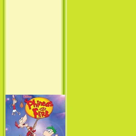
Princess (1994)
Лило и Стич: Сериал (1
сезон) / Lilo & Stitch: The
Series (1 Season) (2003-2004)
Фархат: Принц Персии /
Farhat: The Prince of the
Desert (сериал) (2004)