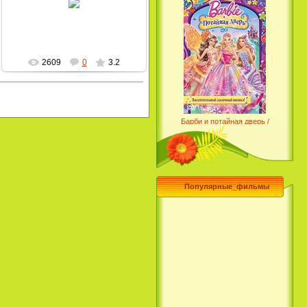
MultBox
2609
0
3.2
Барби и потайная дверь /
Barbie and the Secret Door
(2014)
Популярные_фильмы
Чего хочет девушка / What a
Girl Wants (2003)