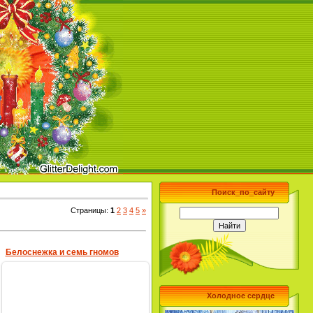
Поиск_по_сайту
Страницы
:
1
2
3
4
5
»
Белоснежка и семь гномов
Холодное сердце
10.12.2009