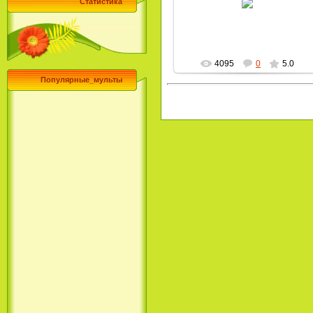
Статистика
MultBox
4095
0
5.0
Популярные_мульты