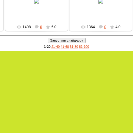
MultBox
MultBox
1498
0
5.0
1364
0
4.0
1-20
21-40
41-60
61-80
81-100