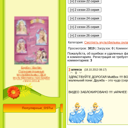
Категория
:
Смотреть мультфильмы онла
Просмотров
:
3819
|
Загрузок
:
0
|
Коммен
Пожалуйста, об ошибках и удаленных ф
в комментариях. Регистрация не требует
комментариев
:
3
Барби / Barbie:
Полнометражные
3
алекса
(18.10.2013 08:17)
мультфильмы / Все
0
мультфильмы про Барби
ЗДРАСТВУЙТЕ ДОРОГАЯ MultBox !!!
(2001-2014)
маленький пони: Дружба – это чудо (
ВИДЕО ЗАБЛОКИРОВАНО !!!! зАРАНЕ
Популярные_OSTы