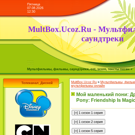
Пятница
07.08.2026
12:30
MultBox.Ucoz.Ru - Мультфи
саундтреки
Мультфильмы, фильмы, саундтреки, ost, score, тексты песен »
MultBox.Ucoz.Ru
»
Мультфильмы, фильмы
Телеканал_Дисней
мультфильмы онлайн
Мой маленький пони: Друж
Pony: Friendship Is Magic 