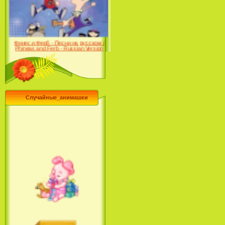
Farhat: The Prince of the
Desert (сериал) (2004)
Финес и Ферб - Песни на русском /
Phineas and Ferb - Russian Version
(2009-2011)
Случайные_анимашки
Лило и Стич: Сериал (2
сезон) / Lilo & Stitch: The
Series (2 Season) (2004-2006)
Лучшее песни из мультфильмов
Диснея / Best Of Disney [Star Edition]
(1999)
Русалочка: Начало истории
Ариэль / The Little Mermaid: