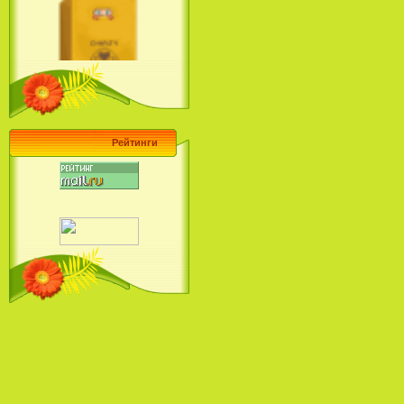
Ariel's Beginning (2008)
Барби поет! Коллекция песен
кинопринцесс / Barbie Sings! The
Princess Movie Song Collection (2004)
Рейтинги
Наша Маша и Волшебный
Орех (2009)
Рио - Саундтрек / Rio - Soundtrack
(2011)
Шрек: Караоке-вечеринка
Шрека на болоте / Shrek in the
Swamp Karaoke Dance Party
(2001)