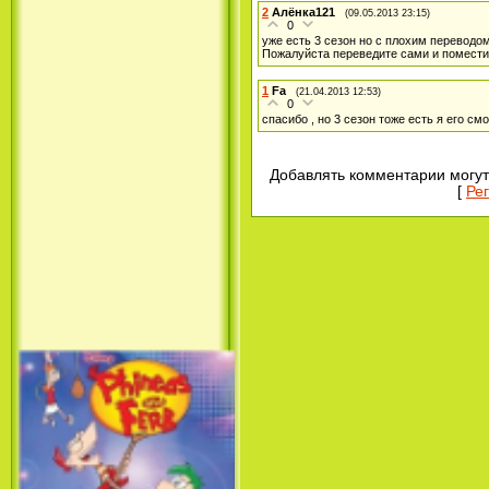
2
Алёнка121
(09.05.2013 23:15)
Принцесса лебедь / The Swan
0
Princess (1994)
уже есть 3 сезон но с плохим переводо
Пожалуйста переведите сами и помести
1
Fa
(21.04.2013 12:53)
0
спасибо , но 3 сезон тоже есть я его смо
Добавлять комментарии могут
[
Ре
Лило и Стич: Сериал (1
сезон) / Lilo & Stitch: The
Series (1 Season) (2003-2004)
Фархат: Принц Персии /