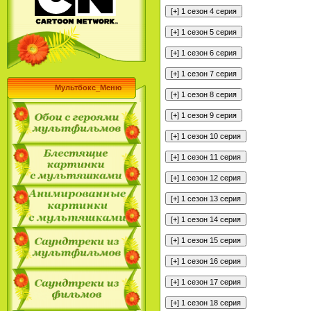
Мультбокс_Меню