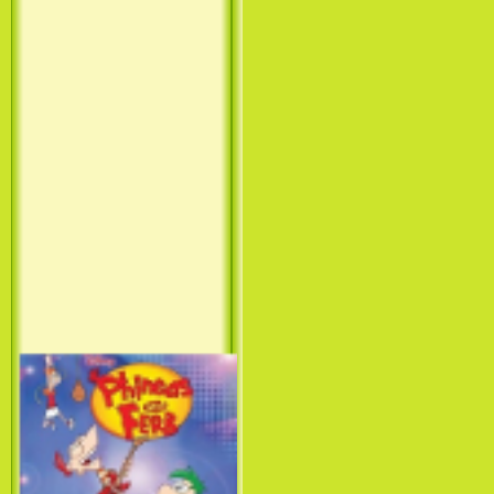
Принцесса лебедь / The Swan
Princess (1994)
Лило и Стич: Сериал (1
сезон) / Lilo & Stitch: The
Series (1 Season) (2003-2004)
Фархат: Принц Персии /
Farhat: The Prince of the