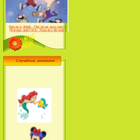
Desert (сериал) (2004)
Финес и Ферб - Песни на русском /
Phineas and Ferb - Russian Version
(2009-2011)
Случайные_анимашки
Лило и Стич: Сериал (2
сезон) / Lilo & Stitch: The
Series (2 Season) (2004-2006)
Лучшее песни из мультфильмов
Диснея / Best Of Disney [Star Edition]
(1999)
Русалочка: Начало истории
Ариэль / The Little Mermaid: