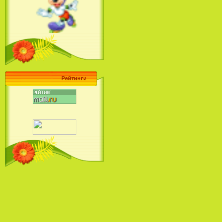
Ariel's Beginning (2008)
Барби поет! Коллекция песен
кинопринцесс / Barbie Sings! The
Princess Movie Song Collection (2004)
Рейтинги
Наша Маша и Волшебный
Орех (2009)
Рио - Саундтрек / Rio - Soundtrack
(2011)
Шрек: Караоке-вечеринка
Шрека на болоте / Shrek in the
Swamp Karaoke Dance Party
(2001)