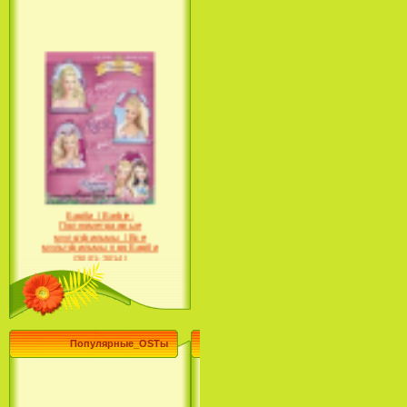
Барби / Barbie:
Полнометражные
мультфильмы / Все
мультфильмы про Барби
(2001-2014)
Популярные_OSTы