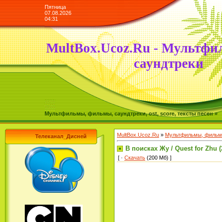
Пятница
07.08.2026
04:31
MultBox.Ucoz.Ru - Мультфи
саундтреки
Мультфильмы, фильмы, саундтреки, ost, score, тексты песен »
MultBox.Ucoz.Ru
»
Мультфильмы, фильмы
Телеканал_Дисней
В поисках Жу / Quest for Zhu (
[ ·
Скачать
(200 Мб) ]