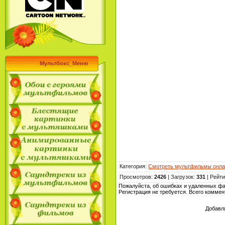
Мультбокс_Меню
Категория
:
Смотреть мультфильмы онла
Просмотров
:
2426
|
Загрузок
:
331
|
Рейти
Пожалуйста, об ошибках и удаленных ф
Регистрация не требуется. Всего комме
Добавл