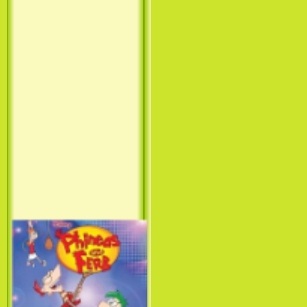
Принцесса лебедь / The Swan
Princess (1994)
Лило и Стич: Сериал (1
сезон) / Lilo & Stitch: The
Series (1 Season) (2003-2004)
Фархат: Принц Персии /