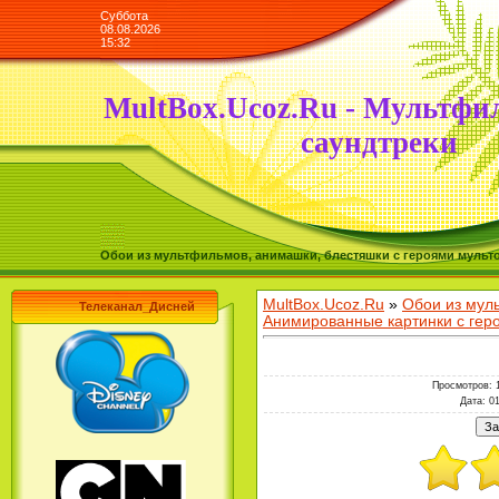
Суббота
08.08.2026
15:32
MultBox.Ucoz.Ru - Мультфи
саундтреки
Обои из мультфильмов, анимашки, блестяшки с героями мульто
MultBox.Ucoz.Ru
»
Обои из мул
Телеканал_Дисней
Анимированные картинки с ге
Просмотров
: 
Дата
: 0