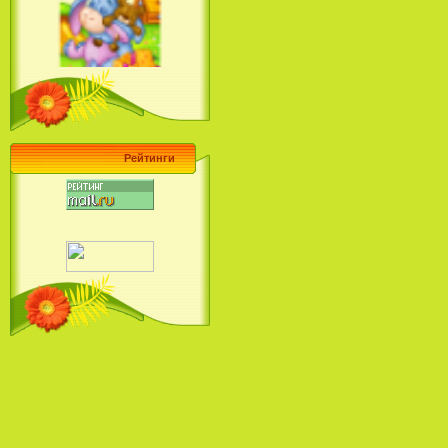
Ariel's Beginning (2008)
Барби поет! Коллекция песен
кинопринцесс / Barbie Sings! The
Princess Movie Song Collection (2004)
Рейтинги
Наша Маша и Волшебный
Орех (2009)
Рио - Саундтрек / Rio - Soundtrack
(2011)
Шрек: Караоке-вечеринка
Шрека на болоте / Shrek in the
Swamp Karaoke Dance Party
(2001)