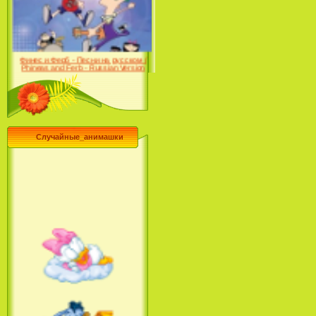
Farhat: The Prince of the
Desert (сериал) (2004)
Финес и Ферб - Песни на русском /
Phineas and Ferb - Russian Version
(2009-2011)
Случайные_анимашки
Лило и Стич: Сериал (2
сезон) / Lilo & Stitch: The
Series (2 Season) (2004-2006)
Лучшее песни из мультфильмов
Диснея / Best Of Disney [Star Edition]
(1999)
Русалочка: Начало истории
Ариэль / The Little Mermaid: