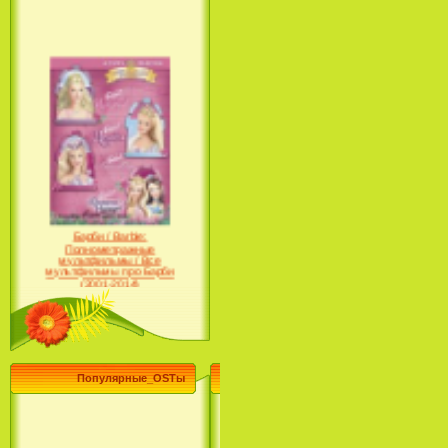
Барби / Barbie:
Полнометражные
мультфильмы / Все
мультфильмы про Барби
(2001-2014)
Популярные_OSTы