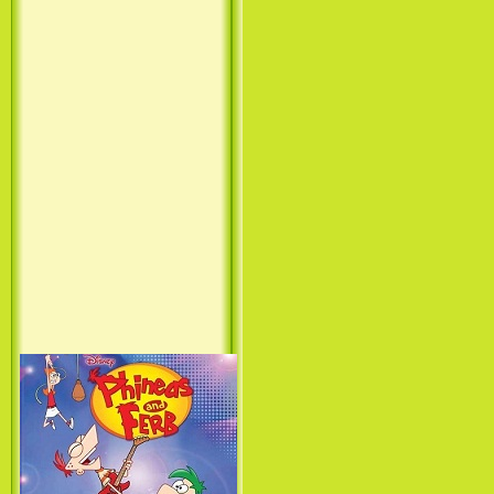
Принцесса лебедь / The Swan
Princess (1994)
Лило и Стич: Сериал (1
сезон) / Lilo & Stitch: The
Series (1 Season) (2003-2004)
Фархат: Принц Персии /
Farhat: The Prince of the