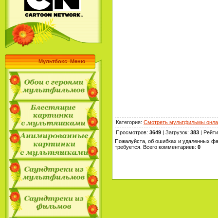
Мультбокс_Меню
Категория
:
Смотреть мультфильмы онла
Просмотров
:
3649
|
Загрузок
:
383
|
Рейти
Пожалуйста, об ошибках и удаленных фа
требуется. Всего комментариев
:
0