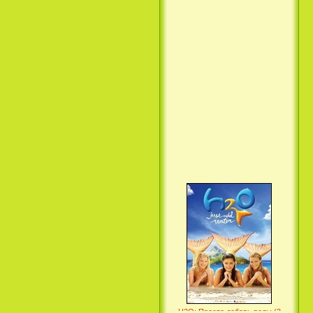
Вкус ночи / Wir sind die Nacht
(2010)
Семейка Крудс / The Croods
(2013)
H2O: Просто добавь воды (3
Сезон) / H2O: Just Add Water