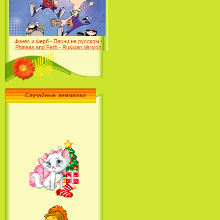
Desert (сериал) (2004)
Финес и Ферб - Песни на русском /
Phineas and Ferb - Russian Version
(2009-2011)
Случайные_анимашки
Лило и Стич: Сериал (2
сезон) / Lilo & Stitch: The
Series (2 Season) (2004-2006)
Лучшее песни из мультфильмов
Диснея / Best Of Disney [Star Edition]
(1999)
Русалочка: Начало истории
Ариэль / The Little Mermaid:
Ariel's Beginning (2008)