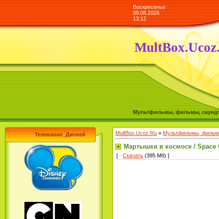
Воскресенье
09.08.2026
13:12
MultBox.Ucoz
Мультфильмы, фильмы, саундтре
MultBox.Ucoz.Ru
»
Мультфильмы, фильмы
Телеканал_Дисней
Мартышки в космосе / Space 
[ ·
Скачать
(395 Мб) ]