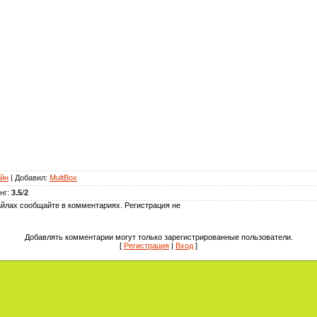
йн
|
Добавил
:
MultBox
нг
:
3.5
/
2
йлах сообщайте в комментариях. Регистрация не
Добавлять комментарии могут только зарегистрированные пользователи.
[
Регистрация
|
Вход
]