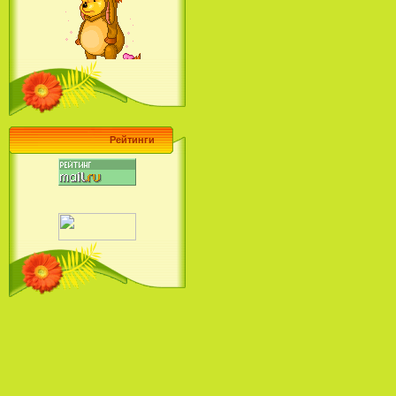
Барби поет! Коллекция песен
кинопринцесс / Barbie Sings! The
Princess Movie Song Collection (2004)
Рейтинги
Наша Маша и Волшебный
Орех (2009)
Рио - Саундтрек / Rio - Soundtrack
(2011)
Шрек: Караоке-вечеринка
Шрека на болоте / Shrek in the
Swamp Karaoke Dance Party
(2001)