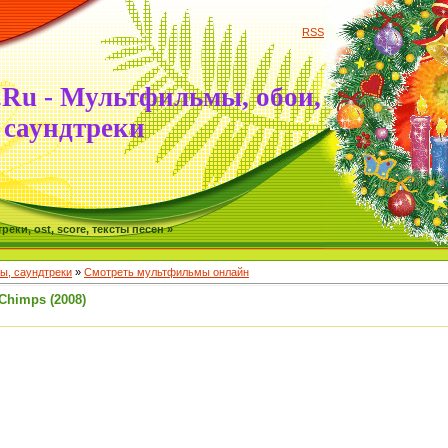
RSS
.Ru - Мультфильмы, обои,
саундтреки
ки, ost, score, тексты песен »
, саундтреки
»
Смотреть мультфильмы онлайн
Chimps (2008)