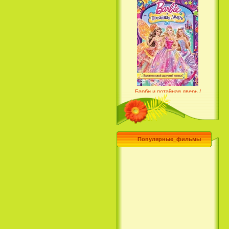
Барби и потайная дверь /
Barbie and the Secret Door
(2014)
Популярные_фильмы
Чего хочет девушка / What a
Girl Wants (2003)