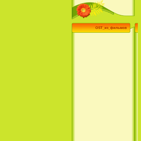
(3 Season) (сериал)
OST_из_фильмов
Эпик / Epic (2013)
Смотреть Телеканал Disney
Онлайн
Суперзвезда / Возвысь свой
голос / Сердце Лета / Raise
Your Voice (2004)
H2O: Просто добавь воды (1
Сезон) / H2O: Just Add Water
(1 Season) (сериал) (2006)