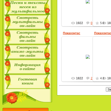
MultBox
1922
0
5.0
18
Покахонтас
Покахонта
14.04.2009
MultBox
1822
2
4.3
18