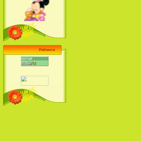
Ariel's Beginning (2008)
Барби поет! Коллекция песен
кинопринцесс / Barbie Sings! The
Princess Movie Song Collection (2004)
Рейтинги
Наша Маша и Волшебный
Орех (2009)
Рио - Саундтрек / Rio - Soundtrack
(2011)
Шрек: Караоке-вечеринка
Шрека на болоте / Shrek in the
Swamp Karaoke Dance Party
(2001)