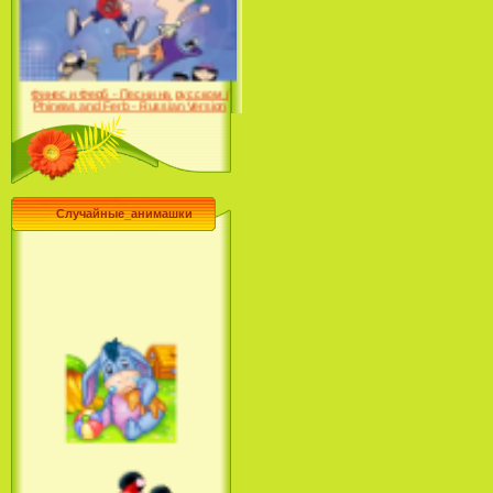
Farhat: The Prince of the
Desert (сериал) (2004)
Финес и Ферб - Песни на русском /
Phineas and Ferb - Russian Version
(2009-2011)
Случайные_анимашки
Лило и Стич: Сериал (2
сезон) / Lilo & Stitch: The
Series (2 Season) (2004-2006)
Лучшее песни из мультфильмов
Диснея / Best Of Disney [Star Edition]
(1999)
Русалочка: Начало истории
Ариэль / The Little Mermaid: