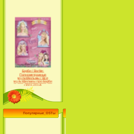
Барби / Barbie:
Полнометражные
мультфильмы / Все
мультфильмы про Барби
(2001-2014)
Популярные_OSTы