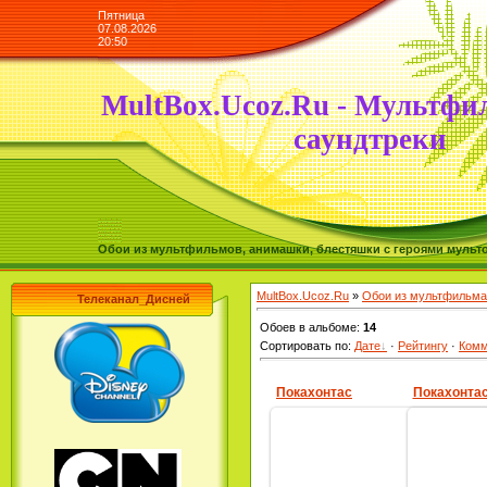
Пятница
07.08.2026
20:50
MultBox.Ucoz.Ru - Мультфи
саундтреки
Обои из мультфильмов, анимашки, блестяшки с героями мульто
MultBox.Ucoz.Ru
»
Обои из мультфильма
Телеканал_Дисней
Обоев в альбоме
:
14
Сортировать по
:
Дате
·
Рейтингу
·
Комм
Покахонтас
Покахонта
15.09.2009