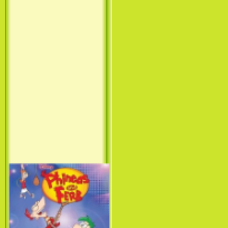
Принцесса лебедь / The Swan
Princess (1994)
Лило и Стич: Сериал (1
сезон) / Lilo & Stitch: The
Series (1 Season) (2003-2004)
Фархат: Принц Персии /