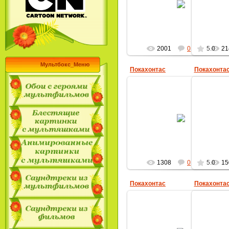
MultBox
2001
0
5.0
21
Мультбокс_Меню
Покахонтас
Покахонта
27.04.2009
MultBox
1308
0
5.0
15
Покахонтас
Покахонта
14.04.2009