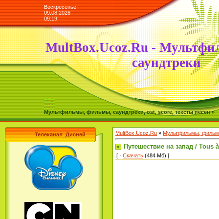
Воскресенье
09.08.2026
09:19
MultBox.Ucoz.Ru - Мультфи
саундтреки
Мультфильмы, фильмы, саундтреки, ost, score, тексты песен »
MultBox.Ucoz.Ru
»
Мультфильмы, фильмы
Телеканал_Дисней
Путешествие на запад / Tous à 
[ ·
Скачать
(484 Мб) ]