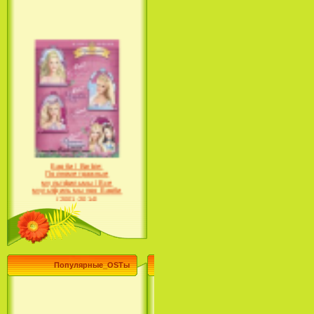
Барби / Barbie:
Полнометражные
мультфильмы / Все
мультфильмы про Барби
(2001-2014)
Популярные_OSTы