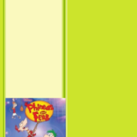
Принцесса лебедь / The Swan
Princess (1994)
Лило и Стич: Сериал (1
сезон) / Lilo & Stitch: The
Series (1 Season) (2003-2004)
Фархат: Принц Персии /
Farhat: The Prince of the