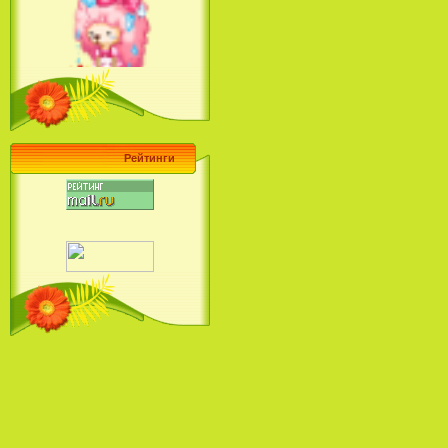
Ariel's Beginning (2008)
Барби поет! Коллекция песен
кинопринцесс / Barbie Sings! The
Princess Movie Song Collection (2004)
Рейтинги
Наша Маша и Волшебный
Орех (2009)
Рио - Саундтрек / Rio - Soundtrack
(2011)
Шрек: Караоке-вечеринка
Шрека на болоте / Shrek in the
Swamp Karaoke Dance Party
(2001)