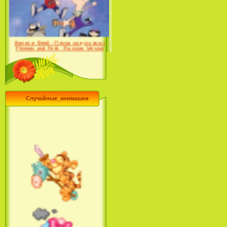
Desert (сериал) (2004)
Финес и Ферб - Песни на русском /
Phineas and Ferb - Russian Version
(2009-2011)
Случайные_анимашки
Лило и Стич: Сериал (2
сезон) / Lilo & Stitch: The
Series (2 Season) (2004-2006)
Лучшее песни из мультфильмов
Диснея / Best Of Disney [Star Edition]
(1999)
Русалочка: Начало истории
Ариэль / The Little Mermaid: