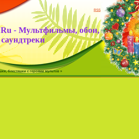
RSS
.Ru - Мультфильмы, обои,
саундтреки
ки, блестяшки с героями мультов »