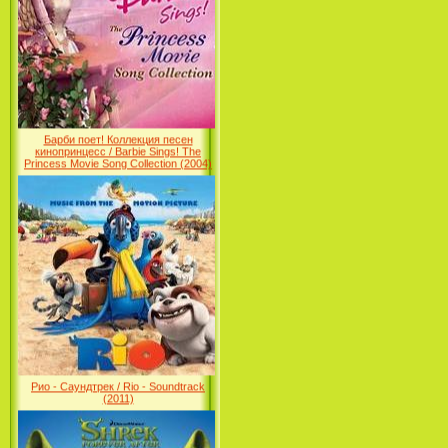
Ariel's Beginning (2008)
Барби поет! Коллекция песен
кинопринцесс / Barbie Sings! The
Princess Movie Song Collection (2004)
Наша Маша и Волшебный
Орех (2009)
Рио - Саундтрек / Rio - Soundtrack
(2011)
Шрек: Караоке-вечеринка
Шрека на болоте / Shrek in the
Swamp Karaoke Dance Party
(2001)