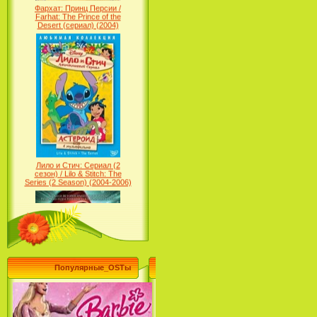
Farhat: The Prince of the
Desert (сериал) (2004)
Финес и Ферб - Песни на русском /
Phineas and Ferb - Russian Version
(2009-2011)
Лило и Стич: Сериал (2
сезон) / Lilo & Stitch: The
Series (2 Season) (2004-2006)
Лучшее песни из мультфильмов
Диснея / Best Of Disney [Star Edition]
(1999)
Популярные_OSTы
Русалочка: Начало истории
Ариэль / The Little Mermaid: