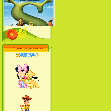
Шрек 4 / Шрек навсегда - Саундтрек /
Shrek Forever After - Soundtrack (2010)
Анастасия / Anastasia (1997)
Случайные_анимашки
Большое путешествие / The
Холодное Сердце - Русский Саундтрек
Wild (2006)
/ Frozen - Russian Soundtrack (2013)