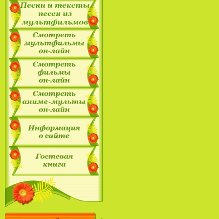
Барби / Barbie:
Полнометражные
мультфильмы / Все
мультфильмы про Барби
(2001-2014)