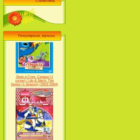
Статистика
Принцесса лебедь / The Swan
Princess (1994)
Популярные_мульты
Лило и Стич: Сериал (1
сезон) / Lilo & Stitch: The
Series (1 Season) (2003-2004)
Фархат: Принц Персии /