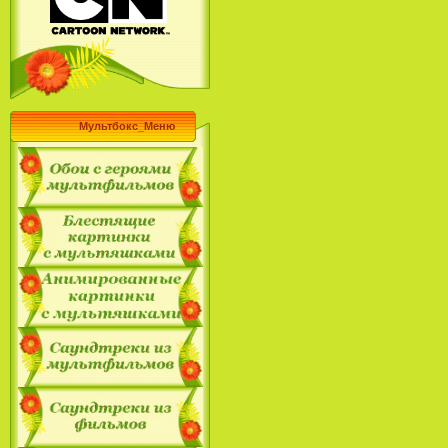
Мультбокс_Меню