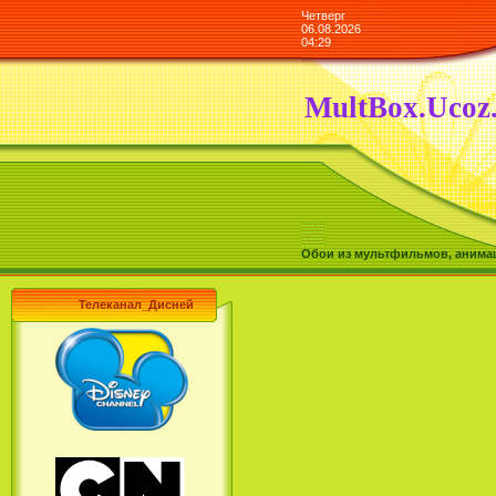
Четверг
06.08.2026
04:29
MultBox.Ucoz
Обои из мультфильмов, анимаш
Телеканал_Дисней