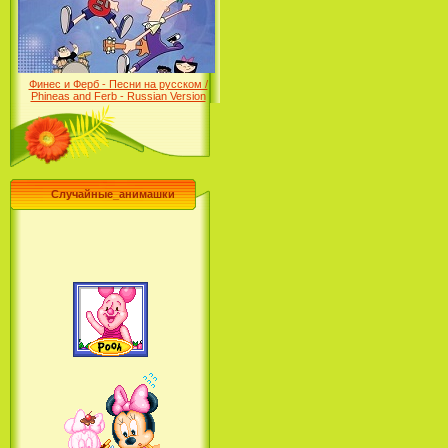
Desert (сериал) (2004)
Финес и Ферб - Песни на русском /
Phineas and Ferb - Russian Version
(2009-2011)
Случайные_анимашки
Лило и Стич: Сериал (2
сезон) / Lilo & Stitch: The
Series (2 Season) (2004-2006)
Лучшее песни из мультфильмов
Диснея / Best Of Disney [Star Edition]
(1999)
Русалочка: Начало истории
Ариэль / The Little Mermaid:
Ariel's Beginning (2008)