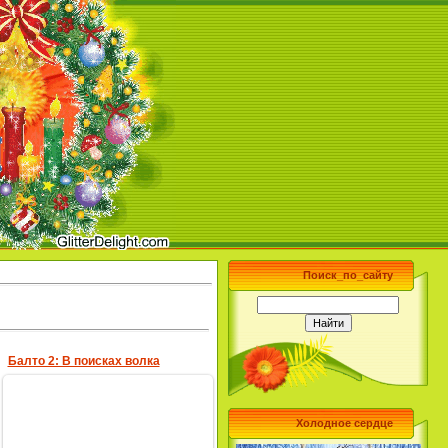
Поиск_по_сайту
Балто 2: В поисках волка
Холодное сердце
28.06.2009