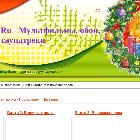
RSS
.Ru - Мультфильмы, обои,
саундтреки
ки, блестяшки с героями мультов »
» Balto: Wolf Quest / Балто 2: В поисках волка
ентариям
·
Просмотрам
·
Названию
Балто 2: В поисках волка
Балто 2: В поисках волка
28.06.2009
28.06.2009