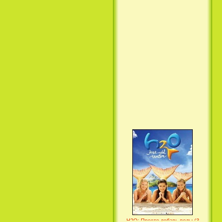
Вкус ночи / Wir sind die Nacht
(2010)
Семейка Крудс / The Croods
(2013)
H2O: Просто добавь воды (3
Сезон) / H2O: Just Add Water