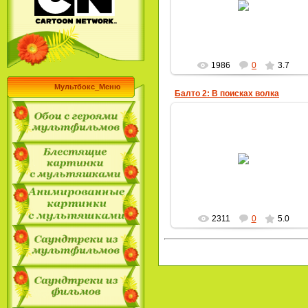
MultBox
1986
0
3.7
Мультбокс_Меню
Балто 2: В поисках волка
08.06.2009
MultBox
2311
0
5.0