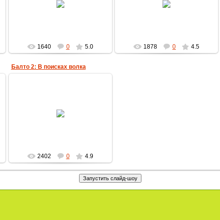
MultBox
MultBox
1640
0
5.0
1878
0
4.5
Балто 2: В поисках волка
06.06.2009
MultBox
2402
0
4.9