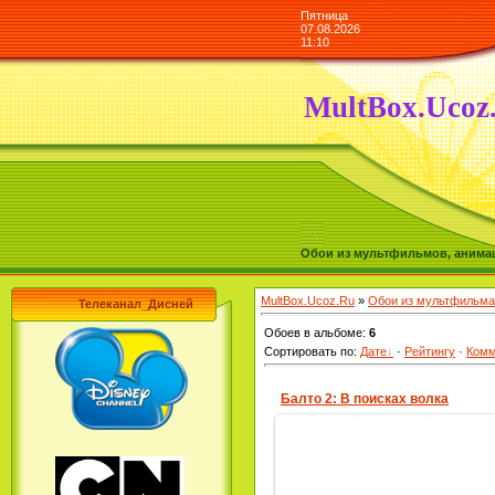
Пятница
07.08.2026
11:10
MultBox.Ucoz
Обои из мультфильмов, анимаш
MultBox.Ucoz.Ru
»
Обои из мультфильма
Телеканал_Дисней
Обоев в альбоме
:
6
Сортировать по
:
Дате
·
Рейтингу
·
Комм
Балто 2: В поисках волка
19.11.2009