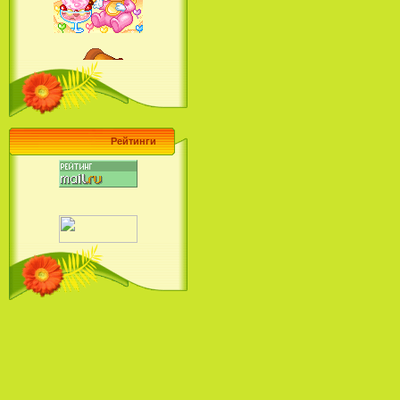
Барби поет! Коллекция песен
кинопринцесс / Barbie Sings! The
Princess Movie Song Collection (2004)
Рейтинги
Наша Маша и Волшебный
Орех (2009)
Рио - Саундтрек / Rio - Soundtrack
(2011)
Шрек: Караоке-вечеринка
Шрека на болоте / Shrek in the
Swamp Karaoke Dance Party
(2001)