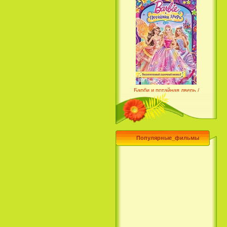
Барби и потайная дверь /
Barbie and the Secret Door
(2014)
Популярные_фильмы
Чего хочет девушка / What a
Girl Wants (2003)