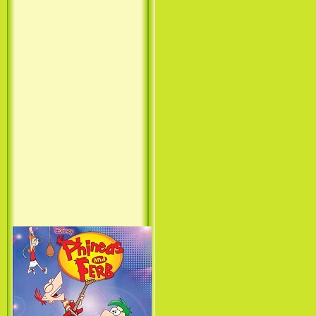
Принцесса лебедь / The Swan
Princess (1994)
Лило и Стич: Сериал (1
сезон) / Lilo & Stitch: The
Series (1 Season) (2003-2004)
Фархат: Принц Персии /
Farhat: The Prince of the