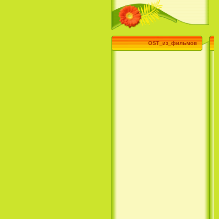
(3 Season) (сериал)
OST_из_фильмов
Эпик / Epic (2013)
Смотреть Телеканал Disney
Онлайн
Суперзвезда / Возвысь свой
голос / Сердце Лета / Raise
Your Voice (2004)
H2O: Просто добавь воды (1
Сезон) / H2O: Just Add Water
(1 Season) (сериал) (2006)