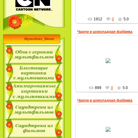
1912
0
5.0
Чарли и шоколадная фабрика
Мультбокс_Меню
28.04.2013
MultBox
899
0
5.0
Чарли и шоколадная фабрика
28.04.2013
MultBox