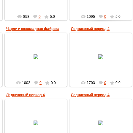
858
0
5.0
1095
0
5.0
Чарли и шоколадная фабрика
Ледниковый период 4
28.04.2013
25.08.2012
MultBox
MultBox
1002
0
0.0
1703
0
0.0
Ледниковый период 4
Ледниковый период 4
25.08.2012
25.08.2012
MultBox
MultBox