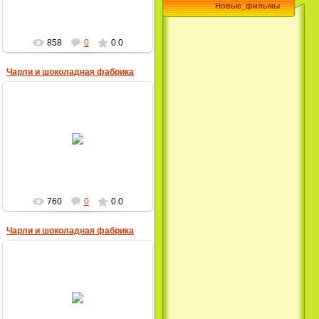
Новые_фильмы
858
0
0.0
Чарли и шоколадная фабрика
28.04.2013
MultBox
760
0
0.0
Чарли и шоколадная фабрика
28.04.2013
MultBox