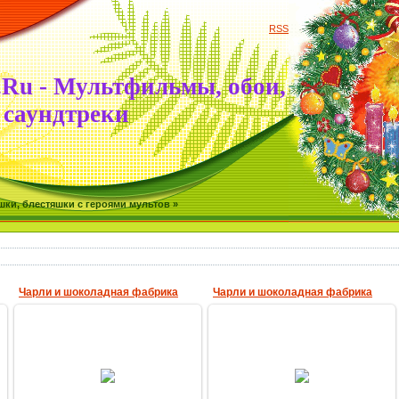
RSS
.Ru - Мультфильмы, обои,
саундтреки
ки, блестяшки с героями мультов »
Чарли и шоколадная фабрика
Чарли и шоколадная фабрика
28.04.2013
28.04.2013
MultBox
MultBox