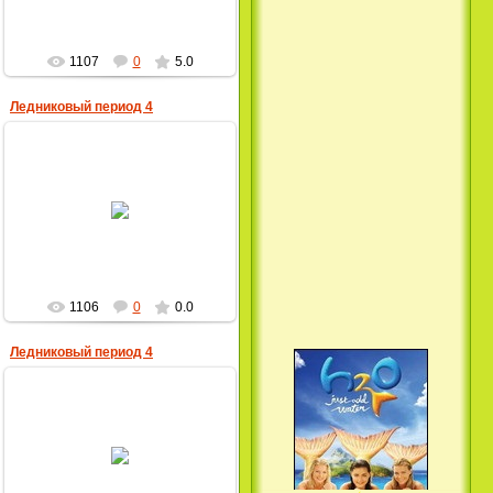
1107
0
5.0
Ледниковый период 4
25.08.2012
Вкус ночи / Wir sind die Nacht
(2010)
MultBox
1106
0
0.0
Ледниковый период 4
Семейка Крудс / The Croods
25.08.2012
(2013)
MultBox