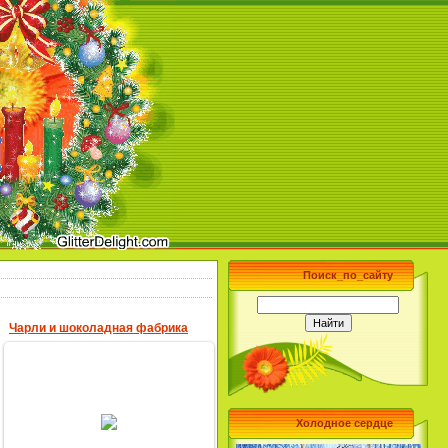
Поиск_по_сайту
Чарли и шоколадная фабрика
28.04.2013
Холодное сердце
MultBox