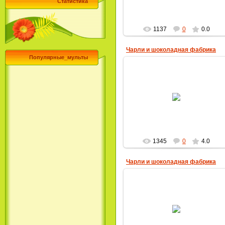
Статистика
1137
0
0.0
Чарли и шоколадная фабрика
Популярные_мульты
28.04.2013
MultBox
1345
0
4.0
Чарли и шоколадная фабрика
28.04.2013
MultBox