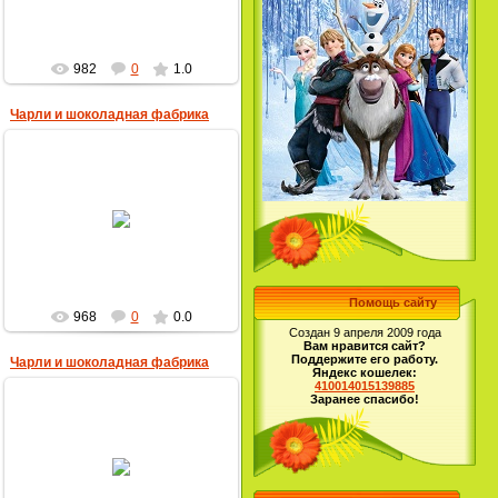
982
0
1.0
Чарли и шоколадная фабрика
28.04.2013
MultBox
Помощь сайту
968
0
0.0
Создан 9 апреля 2009 года
Вам нравится сайт?
Поддержите его работу.
Чарли и шоколадная фабрика
Яндекс кошелек:
410014015139885
Заранее спасибо!
28.04.2013
MultBox