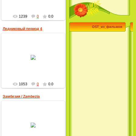
H2O: Просто добавь воды (3
Сезон) / H2O: Just Add Water
1239
0
0.0
(3 Season) (сериал)
OST_из_фильмов
Ледниковый период 4
Эпик / Epic (2013)
Смотреть Телеканал Disney
25.08.2012
Онлайн
MultBox
1053
0
0.0
Замбезия / Zambezia
Суперзвезда / Возвысь свой
голос / Сердце Лета / Raise
Your Voice (2004)
H2O: Просто добавь воды (1
Сезон) / H2O: Just Add Water
25.08.2012
(1 Season) (сериал) (2006)
MultBox