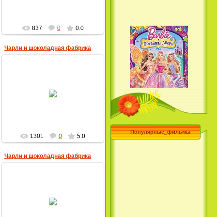
837
0
0.0
Чарли и шоколадная фабрика
28.04.2013
MultBox
Барби и потайная дверь /
Barbie and the Secret Door
(2014)
Популярные_фильмы
1301
0
5.0
Чарли и шоколадная фабрика
28.04.2013
MultBox
Чего хочет девушка / What a
Girl Wants (2003)