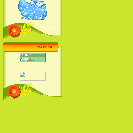
Барби поет! Коллекция песен
кинопринцесс / Barbie Sings! The
Princess Movie Song Collection (2004)
Рейтинги
Наша Маша и Волшебный
Орех (2009)
Рио - Саундтрек / Rio - Soundtrack
(2011)
Шрек: Караоке-вечеринка
Шрека на болоте / Shrek in the
Swamp Karaoke Dance Party
(2001)