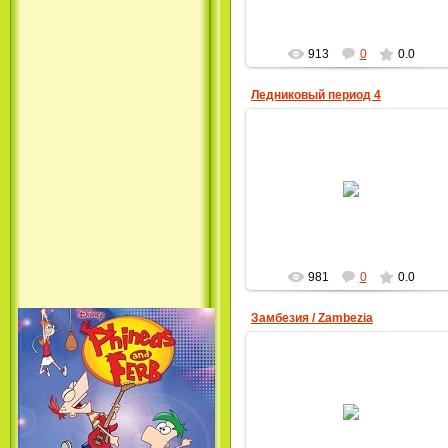
Princess (1994)
913
0
0.0
Ледниковый период 4
25.08.2012
Лило и Стич: Сериал (1
MultBox
сезон) / Lilo & Stitch: The
Series (1 Season) (2003-2004)
981
0
0.0
Замбезия / Zambezia
25.08.2012
Фархат: Принц Персии /
MultBox
Farhat: The Prince of the
Desert (сериал) (2004)