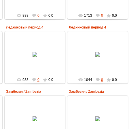
888
0
0.0
1713
0
0.0
Ледниковый период 4
Ледниковый период 4
25.08.2012
25.08.2012
MultBox
MultBox
933
0
0.0
1044
0
0.0
Замбезия / Zambezia
Замбезия / Zambezia
25.08.2012
25.08.2012
MultBox
MultBox