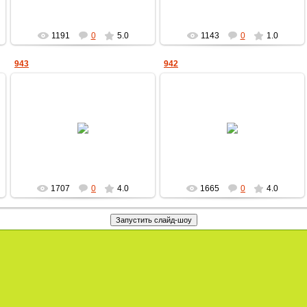
1191
0
5.0
1143
0
1.0
943
942
01.10.2011
01.10.2011
MultBox
MultBox
1707
0
4.0
1665
0
4.0