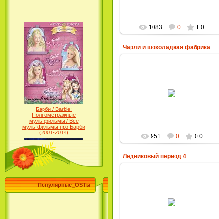
1083
0
1.0
Чарли и шоколадная фабрика
28.04.2013
Барби / Barbie:
MultBox
Полнометражные
мультфильмы / Все
мультфильмы про Барби
(2001-2014)
951
0
0.0
Ледниковый период 4
Популярные_OSTы
25.08.2012
MultBox
Принцесса лебедь / The Swan