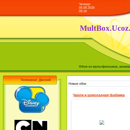
Четверг
06.08.2026
05:16
MultBox.Ucoz
Обои из мультфильмов, анимаш
Телеканал_Дисней
Новые обои
Чарли и шоколадная фабрика
28.04.2013
MultBox