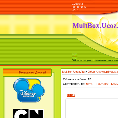
Суббота
08.08.2026
22:31
MultBox.Ucoz
Обои из мультфильмов, анимаш
MultBox.Ucoz.Ru
»
Обои из мультфильма
Телеканал_Дисней
Обоев в альбоме
:
20
Сортировать по
:
Дате
·
Рейтингу
·
Комм
Шрек
31.08.2009