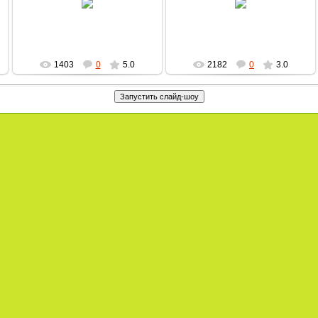
MultBox
MultBox
1403
0
5.0
2182
0
3.0