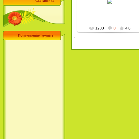
Статистика
MultBox
1283
0
4.0
Популярные_мульты