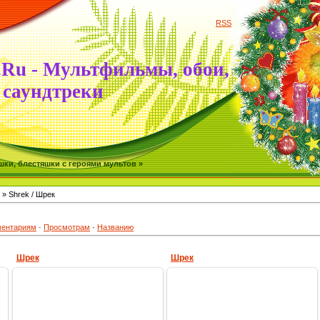
RSS
.Ru - Мультфильмы, обои,
саундтреки
ки, блестяшки с героями мультов »
» Shrek / Шрек
ентариям
·
Просмотрам
·
Названию
Шрек
Шрек
31.08.2009
31.08.2009