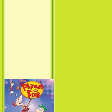
Принцесса лебедь / The Swan
Princess (1994)
Лило и Стич: Сериал (1
сезон) / Lilo & Stitch: The
Series (1 Season) (2003-2004)
Фархат: Принц Персии /
Farhat: The Prince of the