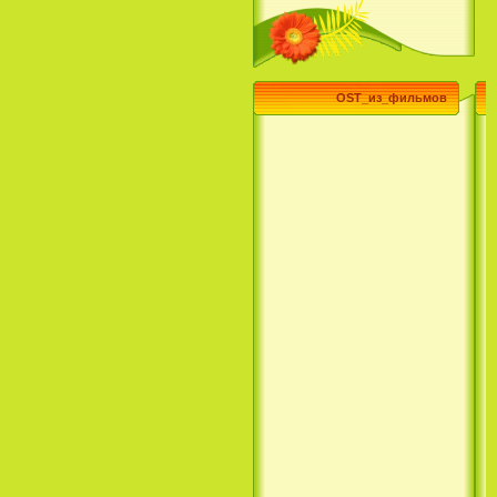
OST_из_фильмов
Эпик / Epic (2013)
Смотреть Телеканал Disney
Онлайн
Суперзвезда / Возвысь свой
голос / Сердце Лета / Raise
Your Voice (2004)
H2O: Просто добавь воды (1
Сезон) / H2O: Just Add Water
(1 Season) (сериал) (2006)