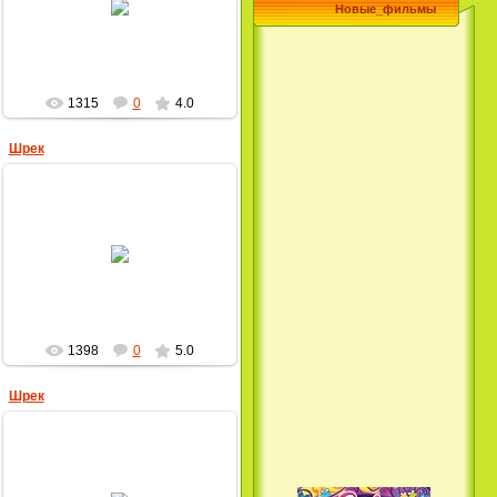
Новые_фильмы
MultBox
1315
0
4.0
Шрек
22.04.2009
MultBox
1398
0
5.0
Шрек
22.04.2009