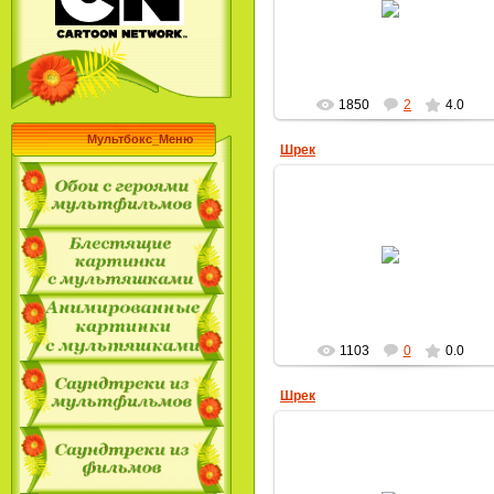
MultBox
1850
2
4.0
Мультбокс_Меню
Шрек
31.08.2009
MultBox
1103
0
0.0
Шрек
31.08.2009