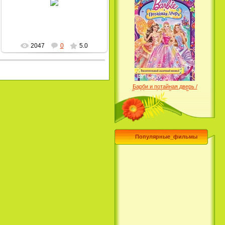
MultBox
2047
0
5.0
Барби и потайная дверь /
Barbie and the Secret Door
(2014)
Популярные_фильмы
Чего хочет девушка / What a
Girl Wants (2003)