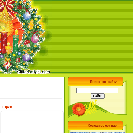
Поиск_по_сайту
Шрек
Холодное сердце
31.08.2009