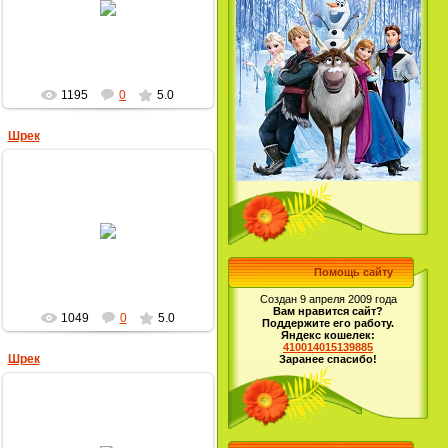
MultBox
1195
0
5.0
Шрек
31.08.2009
MultBox
Помощь сайту
Создан 9 апреля 2009 года
Вам нравится сайт?
1049
0
5.0
Поддержите его работу.
Яндекс кошелек:
410014015139885
Шрек
Заранее спасибо!
22.04.2009