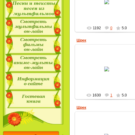
MultBox
1192
0
5.0
Шрек
22.04.2009
MultBox
1630
1
5.0
Шрек
22.04.2009