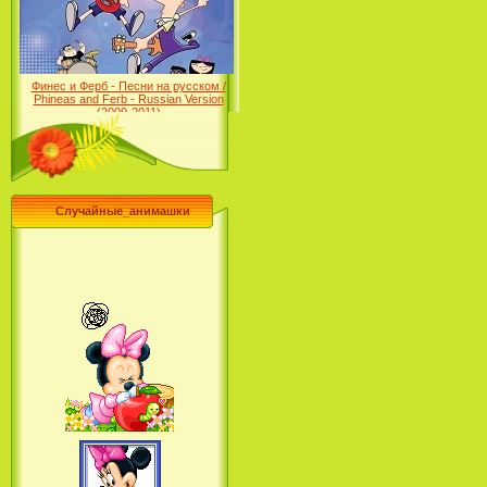
Desert (сериал) (2004)
Финес и Ферб - Песни на русском /
Phineas and Ferb - Russian Version
(2009-2011)
Случайные_анимашки
Лило и Стич: Сериал (2
сезон) / Lilo & Stitch: The
Series (2 Season) (2004-2006)
Лучшее песни из мультфильмов
Диснея / Best Of Disney [Star Edition]
(1999)
Русалочка: Начало истории
Ариэль / The Little Mermaid:
Ariel's Beginning (2008)