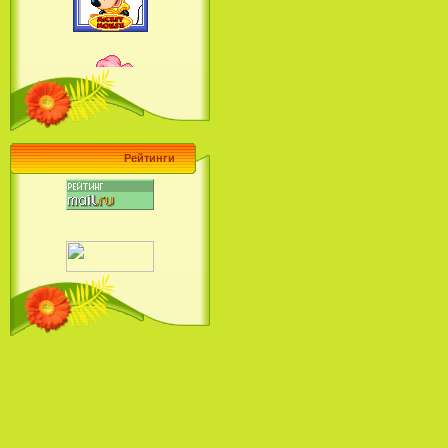
Барби поет! Коллекция песен
кинопринцесс / Barbie Sings! The
Princess Movie Song Collection (2004)
Рейтинги
Наша Маша и Волшебный
Орех (2009)
Рио - Саундтрек / Rio - Soundtrack
(2011)
Шрек: Караоке-вечеринка
Шрека на болоте / Shrek in the
Swamp Karaoke Dance Party
(2001)