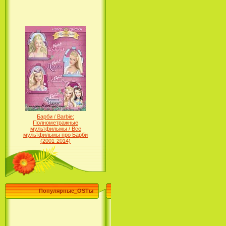
Барби / Barbie:
Полнометражные
мультфильмы / Все
мультфильмы про Барби
(2001-2014)
Популярные_OSTы