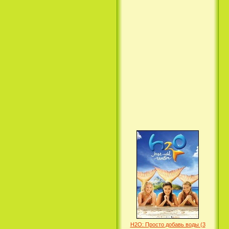
Вкус ночи / Wir sind die Nacht
(2010)
Семейка Крудс / The Croods
(2013)
H2O: Просто добавь воды (3
Сезон) / H2O: Just Add Water
(3 Season) (сериал)