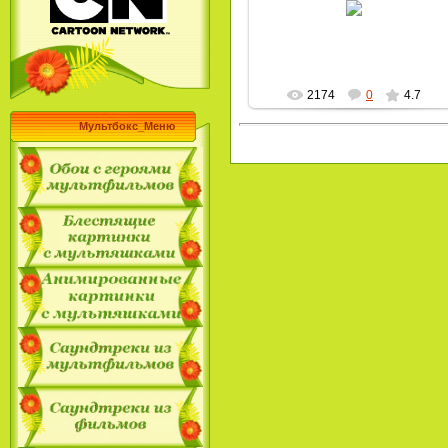
MultBox
2174
0
4.7
Мультбокс_Меню