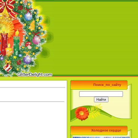
Поиск_по_сайту
Холодное сердце