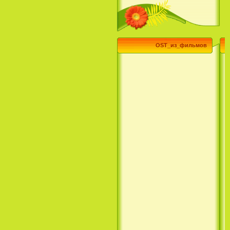
(3 Season) (сериал)
OST_из_фильмов
Эпик / Epic (2013)
Смотреть Телеканал Disney
Онлайн
Суперзвезда / Возвысь свой
голос / Сердце Лета / Raise
Your Voice (2004)
H2O: Просто добавь воды (1
Сезон) / H2O: Just Add Water
(1 Season) (сериал) (2006)