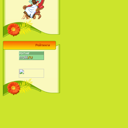
Барби поет! Коллекция песен
кинопринцесс / Barbie Sings! The
Princess Movie Song Collection (2004)
Рейтинги
Наша Маша и Волшебный
Орех (2009)
Рио - Саундтрек / Rio - Soundtrack
(2011)
Шрек: Караоке-вечеринка
Шрека на болоте / Shrek in the
Swamp Karaoke Dance Party
(2001)