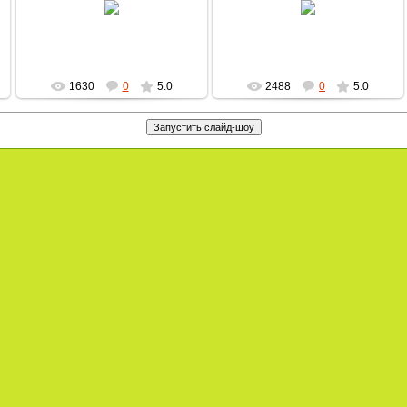
MultBox
MultBox
1630
0
5.0
2488
0
5.0