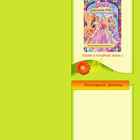
Барби и потайная дверь /
Barbie and the Secret Door
(2014)
Популярные_фильмы
Чего хочет девушка / What a
Girl Wants (2003)