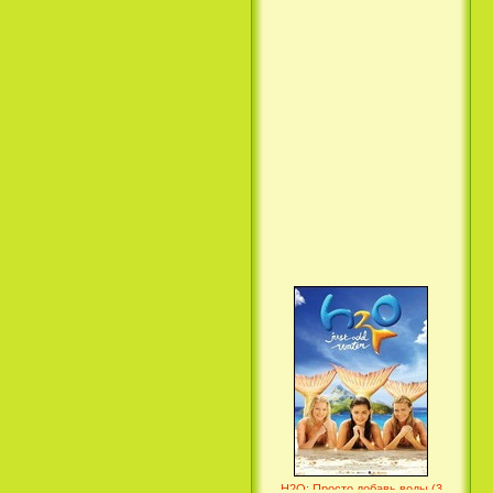
Вкус ночи / Wir sind die Nacht
(2010)
Семейка Крудс / The Croods
(2013)
H2O: Просто добавь воды (3
Сезон) / H2O: Just Add Water