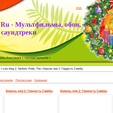
RSS
.Ru - Мультфильмы, обои,
саундтреки
ки, блестяшки с героями мультов »
» Lion King 2: Simba's Pride, The / Король-лев 2: Гордость Симбы
ентариям
·
Просмотрам
·
Названию
Король-лев 2: Гордость Симбы
Король-лев 2: Гордость Симбы
28.06.2009
28.06.2009