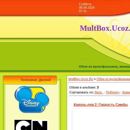
Суббота
08.08.2026
07:41
MultBox.Ucoz
Обои из мультфильмов, анимаш
MultBox.Ucoz.Ru
»
Обои из мультфильма
Телеканал_Дисней
Обоев в альбоме
:
3
Сортировать по
:
Дате
·
Рейтингу
·
Комм
Король-лев 2: Гордость Симбы
28.06.2009