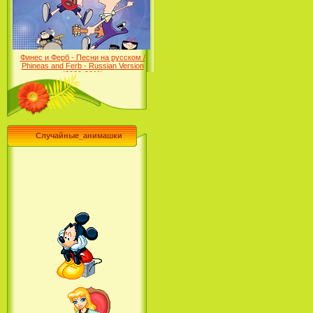
Desert (сериал) (2004)
Финес и Ферб - Песни на русском /
Phineas and Ferb - Russian Version
(2009-2011)
Случайные_анимашки
Лило и Стич: Сериал (2
сезон) / Lilo & Stitch: The
Series (2 Season) (2004-2006)
Лучшее песни из мультфильмов
Диснея / Best Of Disney [Star Edition]
(1999)
Русалочка: Начало истории
Ариэль / The Little Mermaid:
Ariel's Beginning (2008)