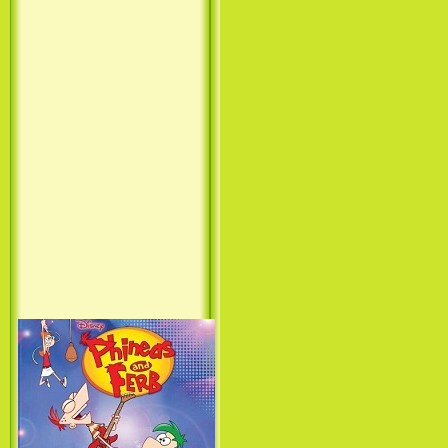
Принцесса лебедь / The Swan
Princess (1994)
Лило и Стич: Сериал (1
сезон) / Lilo & Stitch: The
Series (1 Season) (2003-2004)
Фархат: Принц Персии /
Farhat: The Prince of the