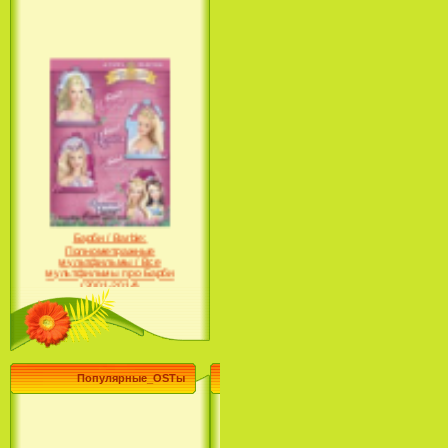
Барби / Barbie:
Полнометражные
мультфильмы / Все
мультфильмы про Барби
(2001-2014)
Популярные_OSTы