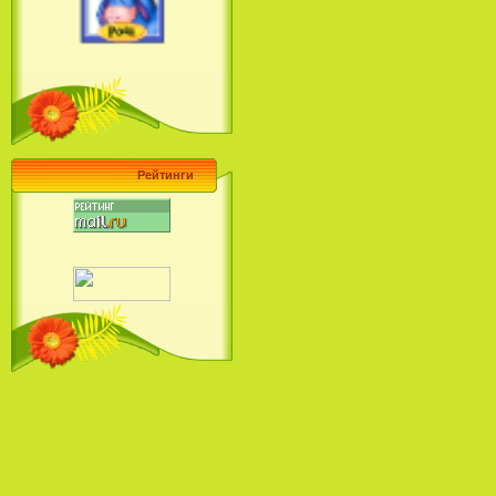
Ariel's Beginning (2008)
Барби поет! Коллекция песен
кинопринцесс / Barbie Sings! The
Princess Movie Song Collection (2004)
Рейтинги
Наша Маша и Волшебный
Орех (2009)
Рио - Саундтрек / Rio - Soundtrack
(2011)
Шрек: Караоке-вечеринка
Шрека на болоте / Shrek in the
Swamp Karaoke Dance Party
(2001)