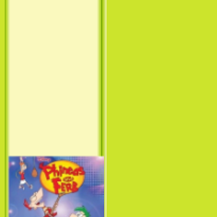
Принцесса лебедь / The Swan
Princess (1994)
Лило и Стич: Сериал (1
сезон) / Lilo & Stitch: The
Series (1 Season) (2003-2004)
Фархат: Принц Персии /