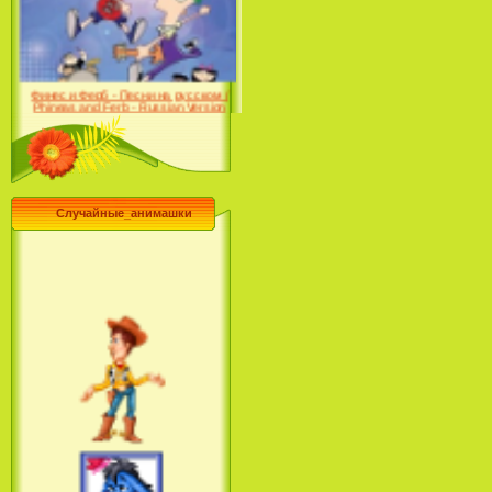
Farhat: The Prince of the
Desert (сериал) (2004)
Финес и Ферб - Песни на русском /
Phineas and Ferb - Russian Version
(2009-2011)
Случайные_анимашки
Лило и Стич: Сериал (2
сезон) / Lilo & Stitch: The
Series (2 Season) (2004-2006)
Лучшее песни из мультфильмов
Диснея / Best Of Disney [Star Edition]
(1999)
Русалочка: Начало истории
Ариэль / The Little Mermaid: