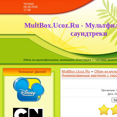
Четверг
06.08.2026
17:38
MultBox.Ucoz.Ru - Мультфи
саундтреки
Обои из мультфильмов, анимашки, блестяшки с героями мульто
MultBox.Ucoz.Ru
»
Обои из мул
Телеканал_Дисней
Анимированные картинки с ге
Просмотров
: 
Дата
: 0