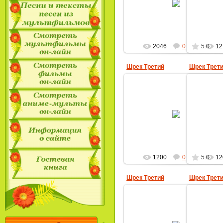
MultBox
2046
0
5.0
12
Шрек Третий
Шрек Трет
22.04.2009
MultBox
1200
0
5.0
12
Шрек Третий
Шрек Трет
22.04.2009