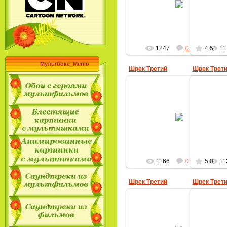
MultBox
1247
0
4.5
11
Мультбокс_Меню
Шрек Третий
Шрек Трет
31.08.2009
MultBox
1166
0
5.0
11
Шрек Третий
Шрек Трет
22.04.2009