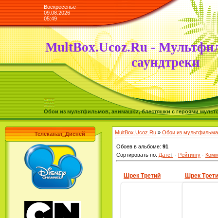
Воскресенье
09.08.2026
05:49
MultBox.Ucoz.Ru - Мультфи
саундтреки
Обои из мультфильмов, анимашки, блестяшки с героями мульто
MultBox.Ucoz.Ru
»
Обои из мультфильма
Телеканал_Дисней
Обоев в альбоме
:
91
Сортировать по
:
Дате
·
Рейтингу
·
Комм
Шрек Третий
Шрек Трет
31.08.2009