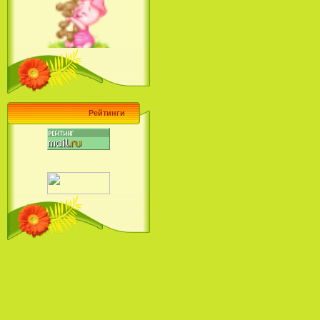
Ariel's Beginning (2008)
Барби поет! Коллекция песен
кинопринцесс / Barbie Sings! The
Princess Movie Song Collection (2004)
Рейтинги
Наша Маша и Волшебный
Орех (2009)
Рио - Саундтрек / Rio - Soundtrack
(2011)
Шрек: Караоке-вечеринка
Шрека на болоте / Shrek in the
Swamp Karaoke Dance Party
(2001)