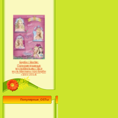
Барби / Barbie:
Полнометражные
мультфильмы / Все
мультфильмы про Барби
(2001-2014)
Популярные_OSTы