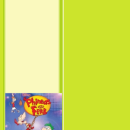
Принцесса лебедь / The Swan
Princess (1994)
Лило и Стич: Сериал (1
сезон) / Lilo & Stitch: The
Series (1 Season) (2003-2004)
Фархат: Принц Персии /
Farhat: The Prince of the