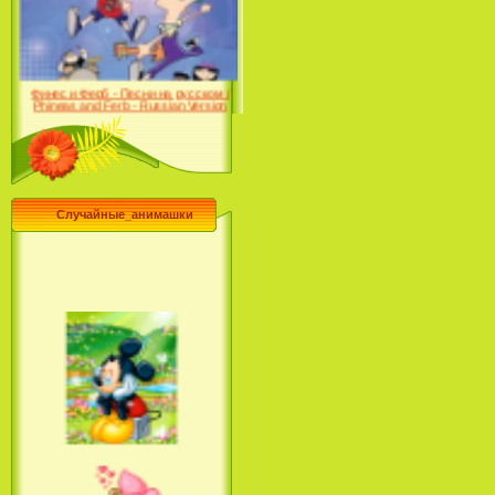
Desert (сериал) (2004)
Финес и Ферб - Песни на русском /
Phineas and Ferb - Russian Version
(2009-2011)
Случайные_анимашки
Лило и Стич: Сериал (2
сезон) / Lilo & Stitch: The
Series (2 Season) (2004-2006)
Лучшее песни из мультфильмов
Диснея / Best Of Disney [Star Edition]
(1999)
Русалочка: Начало истории
Ариэль / The Little Mermaid: