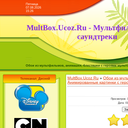
Пятница
07.08.2026
15:26
MultBox.Ucoz.Ru - Мультфи
саундтреки
Обои из мультфильмов, анимашки, блестяшки с героями мульто
MultBox.Ucoz.Ru
»
Обои из мул
Телеканал_Дисней
Анимированные картинки с ге
Просмотров
: 
Дата
: 0