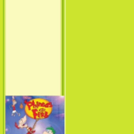
Принцесса лебедь / The Swan
Princess (1994)
Лило и Стич: Сериал (1
сезон) / Lilo & Stitch: The
Series (1 Season) (2003-2004)
Фархат: Принц Персии /
Farhat: The Prince of the