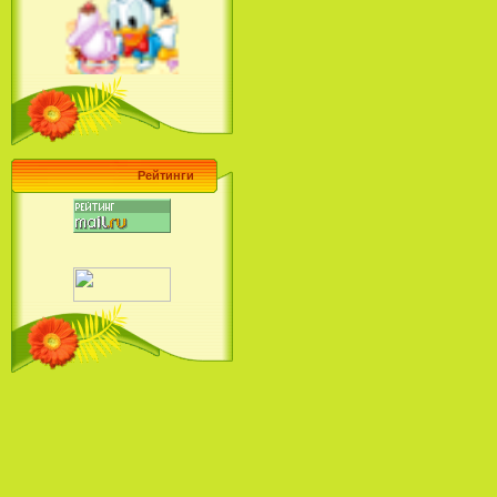
Ariel's Beginning (2008)
Барби поет! Коллекция песен
кинопринцесс / Barbie Sings! The
Princess Movie Song Collection (2004)
Рейтинги
Наша Маша и Волшебный
Орех (2009)
Рио - Саундтрек / Rio - Soundtrack
(2011)
Шрек: Караоке-вечеринка
Шрека на болоте / Shrek in the
Swamp Karaoke Dance Party
(2001)