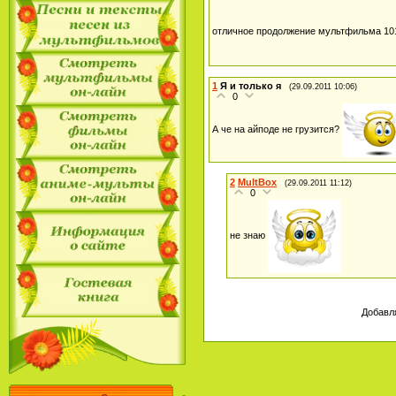
отличное продолжение мультфильма 10
1
Я и только я
(29.09.2011 10:06)
0
А че на айподе не грузится?
2
MultBox
(29.09.2011 11:12)
0
не знаю
Добавл