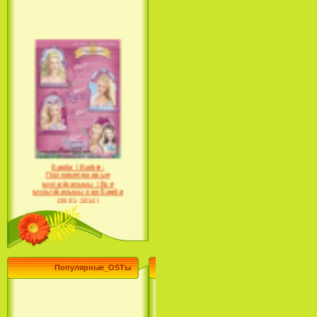
Барби / Barbie:
Полнометражные
мультфильмы / Все
мультфильмы про Барби
(2001-2014)
Популярные_OSTы