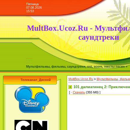
Пятница
07.08.2026
15:53
MultBox.Ucoz.Ru - Мультфи
саундтреки
Мультфильмы, фильмы, саундтреки, ost, score, тексты песен »
MultBox.Ucoz.Ru
»
Мультфильмы, фильмы
Телеканал_Дисней
101 далматинец 2: Приключения
[ ·
Скачать
(355 Мб) ]