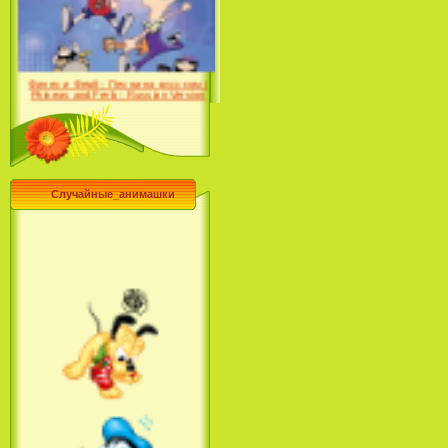
Desert (сериал) (2004)
Финес и Ферб - Песни на русском /
Phineas and Ferb - Russian Version
(2009-2011)
Случайные_анимашки
Лило и Стич: Сериал (2
сезон) / Lilo & Stitch: The
Series (2 Season) (2004-2006)
Лучшее песни из мультфильмов
Диснея / Best Of Disney [Star Edition]
(1999)
Русалочка: Начало истории
Ариэль / The Little Mermaid: