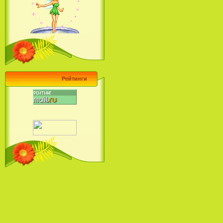
Барби поет! Коллекция песен
кинопринцесс / Barbie Sings! The
Princess Movie Song Collection (2004)
Рейтинги
Наша Маша и Волшебный
Орех (2009)
Рио - Саундтрек / Rio - Soundtrack
(2011)
Шрек: Караоке-вечеринка
Шрека на болоте / Shrek in the
Swamp Karaoke Dance Party
(2001)