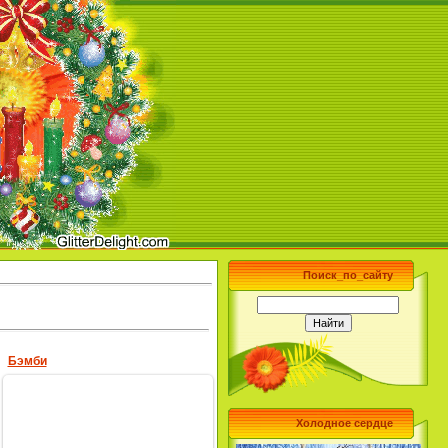
Поиск_по_сайту
Бэмби
Холодное сердце
13.10.2009