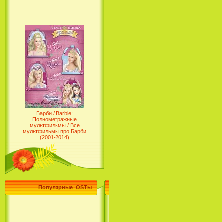
Барби / Barbie:
Полнометражные
мультфильмы / Все
мультфильмы про Барби
(2001-2014)
Популярные_OSTы