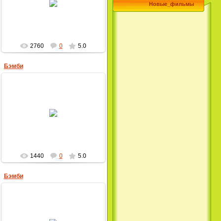
Новые_фильмы
MultBox
2760
0
5.0
Бэмби
14.04.2009
MultBox
1440
0
5.0
Бэмби
14.04.2009