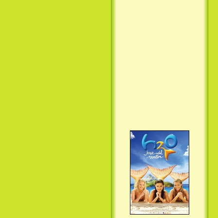
Вкус ночи / Wir sind die Nacht
(2010)
Семейка Крудс / The Croods
(2013)
H2O: Просто добавь воды (3
Сезон) / H2O: Just Add Water