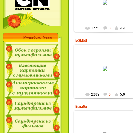
MultBox
1775
0
4.4
Мультбокс_Меню
Бэмби
13.10.2009
MultBox
2289
0
5.0
Бэмби
24.09.2009