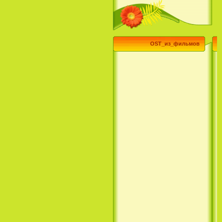
(3 Season) (сериал)
OST_из_фильмов
Эпик / Epic (2013)
Смотреть Телеканал Disney
Онлайн
Суперзвезда / Возвысь свой
голос / Сердце Лета / Raise
Your Voice (2004)
H2O: Просто добавь воды (1
Сезон) / H2O: Just Add Water
(1 Season) (сериал) (2006)