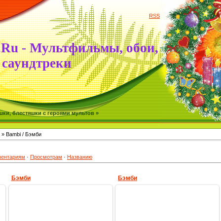
RSS
.Ru - Мультфильмы, обои,
саундтреки
ки, блестяшки с героями мультов »
» Bambi / Бэмби
ентариям
·
Просмотрам
·
Названию
Бэмби
Бэмби
19.11.2009
30.10.2009