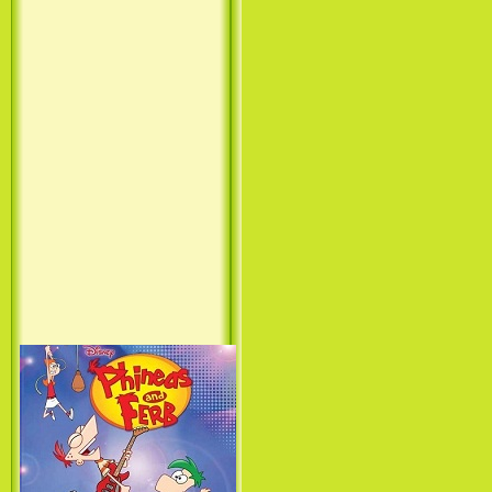
Принцесса лебедь / The Swan
Princess (1994)
Лило и Стич: Сериал (1
сезон) / Lilo & Stitch: The
Series (1 Season) (2003-2004)
Фархат: Принц Персии /
Farhat: The Prince of the
Desert (сериал) (2004)