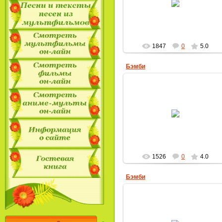
MultBox
1847
0
5.0
Бэмби
14.04.2009
MultBox
1526
0
4.0
Бэмби
14.04.2009