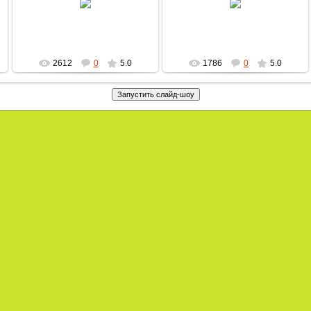
MultBox
MultBox
2612
0
5.0
1786
0
5.0