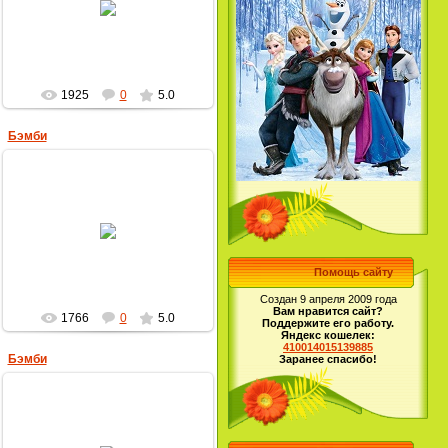
MultBox
1925
0
5.0
Бэмби
24.09.2009
MultBox
Помощь сайту
Создан 9 апреля 2009 года
Вам нравится сайт?
1766
0
5.0
Поддержите его работу.
Яндекс кошелек:
410014015139885
Бэмби
Заранее спасибо!
14.04.2009