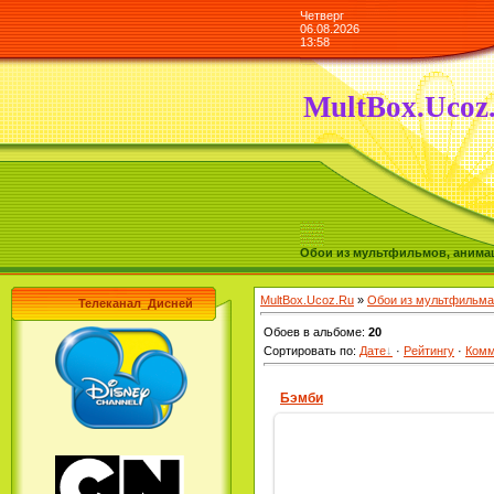
Четверг
06.08.2026
13:58
MultBox.Ucoz
Обои из мультфильмов, анимаш
MultBox.Ucoz.Ru
»
Обои из мультфильма
Телеканал_Дисней
Обоев в альбоме
:
20
Сортировать по
:
Дате
·
Рейтингу
·
Комм
Бэмби
19.11.2009