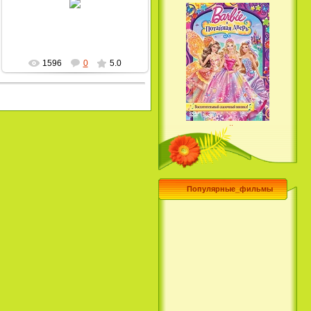
MultBox
1596
0
5.0
Барби и потайная дверь /
Barbie and the Secret Door
(2014)
Популярные_фильмы
Чего хочет девушка / What a
Girl Wants (2003)