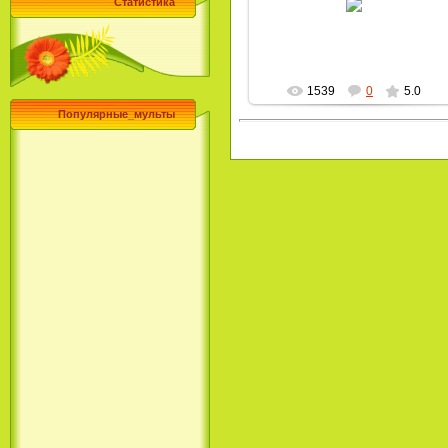
Статистика
MultBox
1539
0
5.0
Популярные_мульты