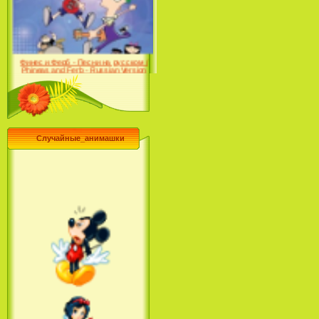
Farhat: The Prince of the
Desert (сериал) (2004)
Финес и Ферб - Песни на русском /
Phineas and Ferb - Russian Version
(2009-2011)
Случайные_анимашки
Лило и Стич: Сериал (2
сезон) / Lilo & Stitch: The
Series (2 Season) (2004-2006)
Лучшее песни из мультфильмов
Диснея / Best Of Disney [Star Edition]
(1999)
Русалочка: Начало истории
Ариэль / The Little Mermaid: