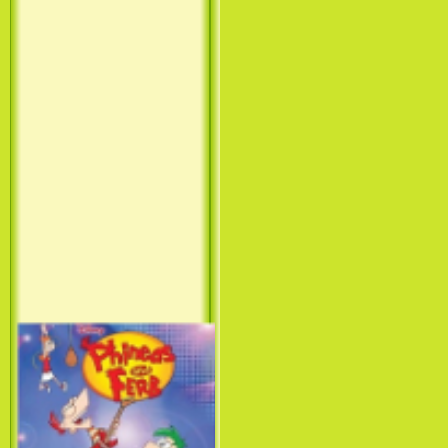
Принцесса лебедь / The Swan
Princess (1994)
Лило и Стич: Сериал (1
сезон) / Lilo & Stitch: The
Series (1 Season) (2003-2004)
Фархат: Принц Персии /