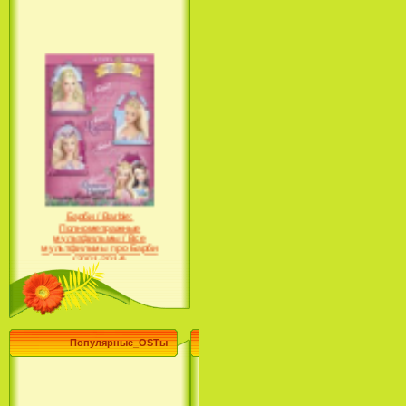
Барби / Barbie:
Полнометражные
мультфильмы / Все
мультфильмы про Барби
(2001-2014)
Популярные_OSTы