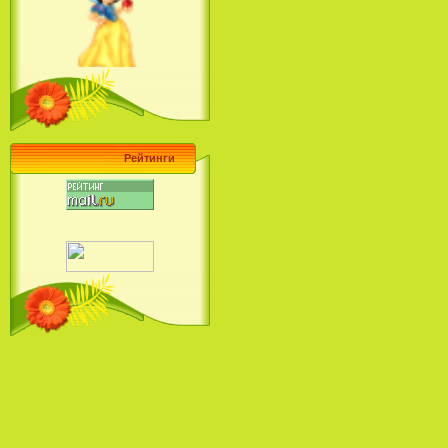
Ariel's Beginning (2008)
Барби поет! Коллекция песен
кинопринцесс / Barbie Sings! The
Princess Movie Song Collection (2004)
Рейтинги
Наша Маша и Волшебный
Орех (2009)
Рио - Саундтрек / Rio - Soundtrack
(2011)
Шрек: Караоке-вечеринка
Шрека на болоте / Shrek in the
Swamp Karaoke Dance Party
(2001)