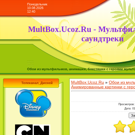
Понедельник
10.08.2026
12:40
MultBox.Ucoz.Ru - Мультфи
саундтреки
Обои из мультфильмов, анимашки, блестяшки с героями мульто
MultBox.Ucoz.Ru
»
Обои из мул
Телеканал_Дисней
Анимированные картинки с ге
Просмотров
:
Дата
: 0