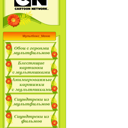
Мультбокс_Меню