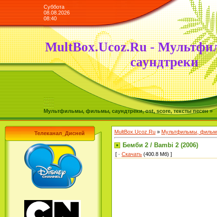
Суббота
08.08.2026
08:40
MultBox.Ucoz.Ru - Мультфи
саундтреки
Мультфильмы, фильмы, саундтреки, ost, score, тексты песен »
MultBox.Ucoz.Ru
»
Мультфильмы, фильмы
Телеканал_Дисней
Бемби 2 / Bambi 2 (2006)
[ ·
Скачать
(400.8 Мб) ]