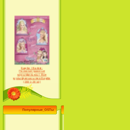
Барби / Barbie:
Полнометражные
мультфильмы / Все
мультфильмы про Барби
(2001-2014)
Популярные_OSTы