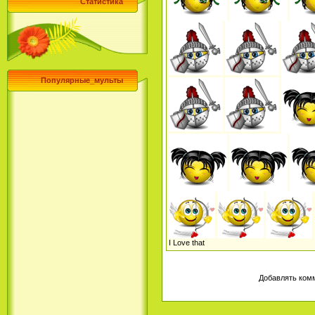
Статистика
Популярные_мульты
I Love that
Добавлять комм