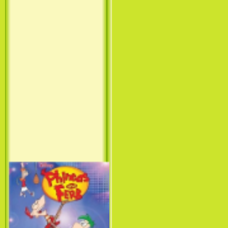
Принцесса лебедь / The Swan
Princess (1994)
Лило и Стич: Сериал (1
сезон) / Lilo & Stitch: The
Series (1 Season) (2003-2004)
Фархат: Принц Персии /
Farhat: The Prince of the