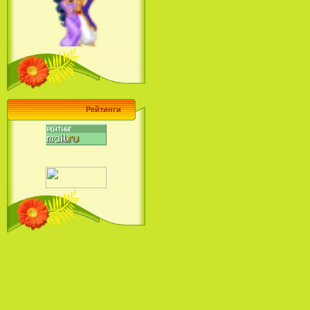
Барби поет! Коллекция песен
кинопринцесс / Barbie Sings! The
Princess Movie Song Collection (2004)
Рейтинги
Наша Маша и Волшебный
Орех (2009)
Рио - Саундтрек / Rio - Soundtrack
(2011)
Шрек: Караоке-вечеринка
Шрека на болоте / Shrek in the
Swamp Karaoke Dance Party
(2001)