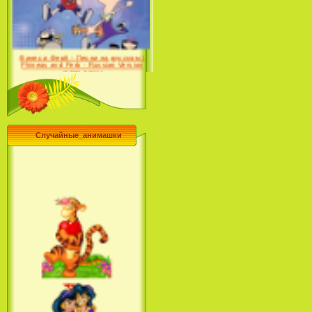
Desert (сериал) (2004)
Финес и Ферб - Песни на русском /
Phineas and Ferb - Russian Version
(2009-2011)
Случайные_анимашки
Лило и Стич: Сериал (2
сезон) / Lilo & Stitch: The
Series (2 Season) (2004-2006)
Лучшее песни из мультфильмов
Диснея / Best Of Disney [Star Edition]
(1999)
Русалочка: Начало истории
Ариэль / The Little Mermaid:
Ariel's Beginning (2008)