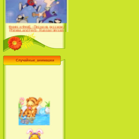
Farhat: The Prince of the
Desert (сериал) (2004)
Финес и Ферб - Песни на русском /
Phineas and Ferb - Russian Version
(2009-2011)
Случайные_анимашки
Лило и Стич: Сериал (2
сезон) / Lilo & Stitch: The
Series (2 Season) (2004-2006)
Лучшее песни из мультфильмов
Диснея / Best Of Disney [Star Edition]
(1999)
Русалочка: Начало истории
Ариэль / The Little Mermaid: