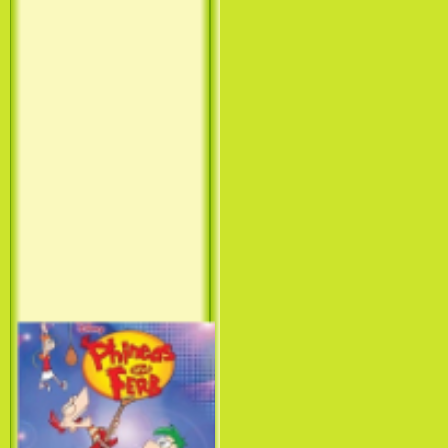
Принцесса лебедь / The Swan
Princess (1994)
Лило и Стич: Сериал (1
сезон) / Lilo & Stitch: The
Series (1 Season) (2003-2004)
Фархат: Принц Персии /