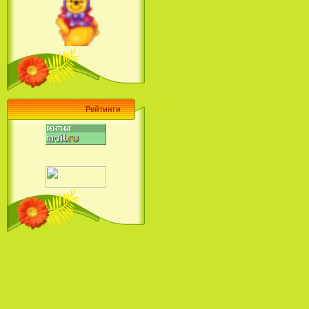
Ariel's Beginning (2008)
Барби поет! Коллекция песен
кинопринцесс / Barbie Sings! The
Princess Movie Song Collection (2004)
Рейтинги
Наша Маша и Волшебный
Орех (2009)
Рио - Саундтрек / Rio - Soundtrack
(2011)
Шрек: Караоке-вечеринка
Шрека на болоте / Shrek in the
Swamp Karaoke Dance Party
(2001)