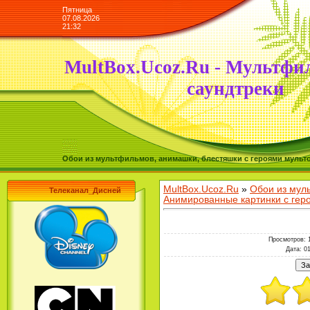
Пятница
07.08.2026
21:32
MultBox.Ucoz.Ru - Мультфи
саундтреки
Обои из мультфильмов, анимашки, блестяшки с героями мульто
MultBox.Ucoz.Ru
»
Обои из мул
Телеканал_Дисней
Анимированные картинки с ге
Просмотров
: 
Дата
: 0