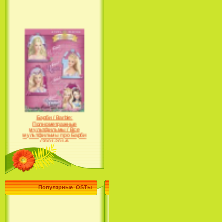
Барби / Barbie:
Полнометражные
мультфильмы / Все
мультфильмы про Барби
(2001-2014)
Популярные_OSTы