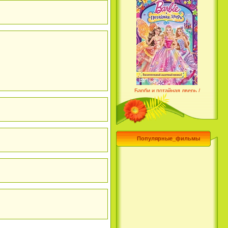
Барби и потайная дверь /
Barbie and the Secret Door
(2014)
Популярные_фильмы
Чего хочет девушка / What a
Girl Wants (2003)