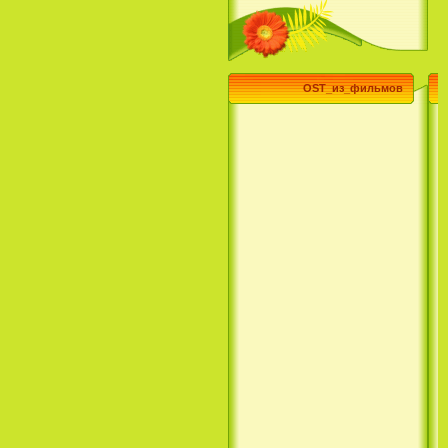
(3 Season) (сериал)
OST_из_фильмов
Эпик / Epic (2013)
Смотреть Телеканал Disney
Онлайн
Суперзвезда / Возвысь свой
голос / Сердце Лета / Raise
Your Voice (2004)
H2O: Просто добавь воды (1
Сезон) / H2O: Just Add Water
(1 Season) (сериал) (2006)