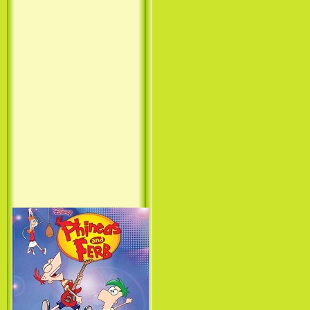
Лило и Стич: Сериал (1
сезон) / Lilo & Stitch: The
Series (1 Season) (2003-2004)
Фархат: Принц Персии /
Farhat: The Prince of the
Desert (сериал) (2004)