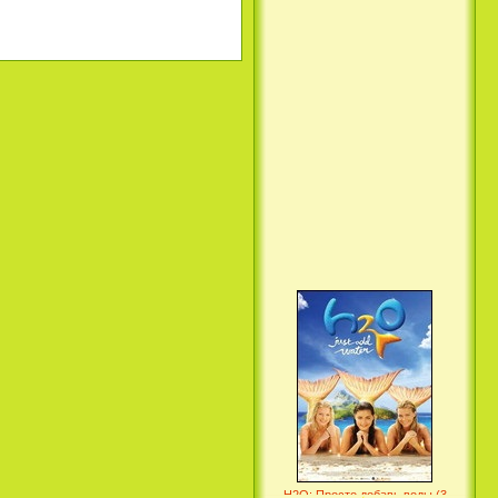
Вкус ночи / Wir sind die Nacht
(2010)
Семейка Крудс / The Croods
(2013)
H2O: Просто добавь воды (3
Сезон) / H2O: Just Add Water