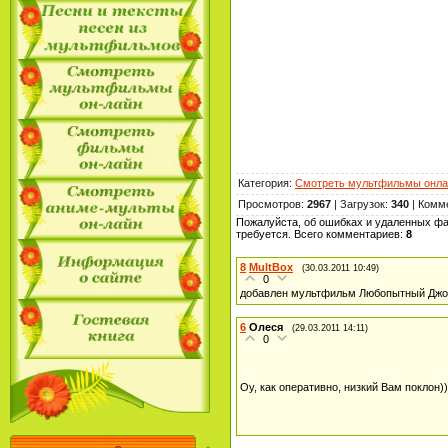
Категория
:
Смотреть мультфильмы онла
Просмотров
:
2967
|
Загрузок
:
340
|
Комм
Пожалуйста, об ошибках и удаленных фа
требуется. Всего комментариев
:
8
8
MultBox
(30.03.2011 10:49)
0
добавлен мультфильм Любопытный Джор
6
Олеся
(29.03.2011 14:11)
0
Оу, как оперативно, низкий Вам поклон)