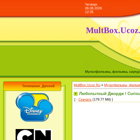
Четверг
06.08.2026
12:35
MultBox.Ucoz
Мультфильмы, фильмы, саундтре
MultBox.Ucoz.Ru
»
Мультфильмы, фильмы
Телеканал_Дисней
Любопытный Джордж / Curious
[ ·
Скачать
(179.77 Мб) ]