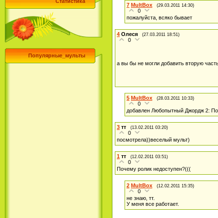
Статистика
7
MultBox
(29.03.2011 14:30)
0
пожалуйста, всяко бывает
4
Олеся
(27.03.2011 18:51)
0
Популярные_мульты
а вы бы не могли добавить вторую час
5
MultBox
(28.03.2011 10:33)
0
добавлен Любопытный Джордж 2: По
3
тт
(13.02.2011 03:20)
0
посмотрела))веселый мульт)
1
тт
(12.02.2011 03:51)
0
Почему ролик недоступен?(((
2
MultBox
(12.02.2011 15:35)
0
не знаю, тт.
У меня все работает.