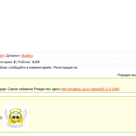
йн
|
Добавил
:
MultBox
ентарии
:
8
|
Рейтинг
:
4.3
/
3
йлах сообщайте в комментариях. Регистрация не
Порядок вы
дж: Самое забавное Рождество здесь
http://multbox.ucoz.ru/load/41-1-0-1064
)))