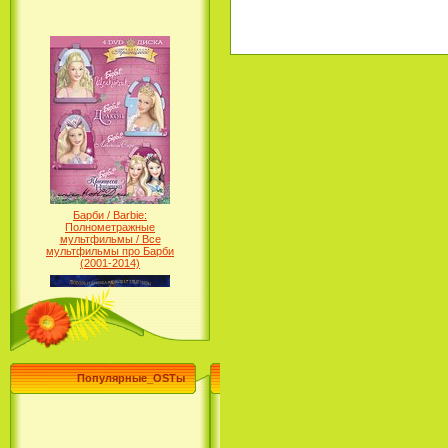
Барби / Barbie:
Полнометражные
мультфильмы / Все
мультфильмы про Барби
(2001-2014)
Популярные_OSTы
Принцесса лебедь / The Swan
Princess (1994)