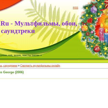
RSS
.Ru - Мультфильмы, обои,
саундтреки
ки, ost, score, тексты песен »
, саундтреки
»
Смотреть мультфильмы онлайн
 George (2006)