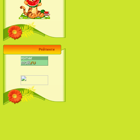
Барби поет! Коллекция песен
кинопринцесс / Barbie Sings! The
Princess Movie Song Collection (2004)
Рейтинги
Наша Маша и Волшебный
Орех (2009)
Рио - Саундтрек / Rio - Soundtrack
(2011)
Шрек: Караоке-вечеринка
Шрека на болоте / Shrek in the
Swamp Karaoke Dance Party
(2001)