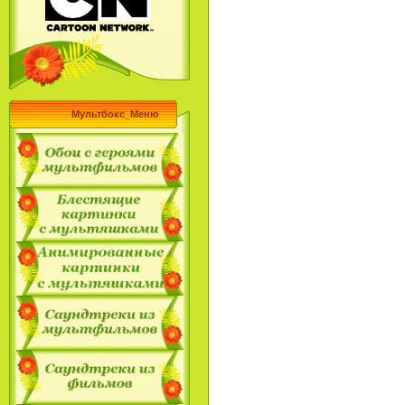
Мультбокс_Меню