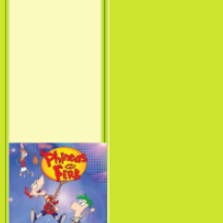
Лило и Стич: Сериал (1
сезон) / Lilo & Stitch: The
Series (1 Season) (2003-2004)
Фархат: Принц Персии /
Farhat: The Prince of the
Desert (сериал) (2004)