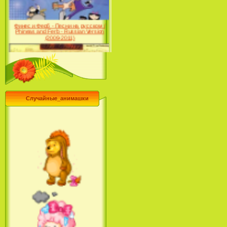
Финес и Ферб - Песни на русском /
Phineas and Ferb - Russian Version
(2009-2011)
Лило и Стич: Сериал (2
сезон) / Lilo & Stitch: The
Случайные_анимашки
Series (2 Season) (2004-2006)
Лучшее песни из мультфильмов
Диснея / Best Of Disney [Star Edition]
(1999)
Русалочка: Начало истории
Ариэль / The Little Mermaid:
Ariel's Beginning (2008)