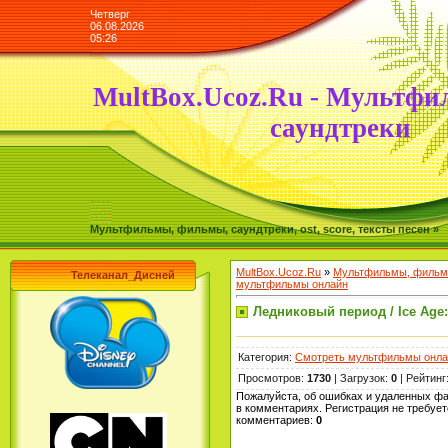
Четверг
06.08.2026
05:26
MultBox.Ucoz.Ru - Мультфи
саундтреки
Мультфильмы, фильмы, саундтреки, ost, score, тексты песен »
MultBox.Ucoz.Ru
»
Мультфильмы, фильмы
Телеканал_Дисней
мультфильмы онлайн
Ледниковый период / Ice Age
Категория
:
Смотреть мультфильмы онла
Просмотров
:
1730
|
Загрузок
:
0
|
Рейтинг
Пожалуйста, об ошибках и удаленных ф
в комментариях. Регистрация не требует
комментариев
:
0