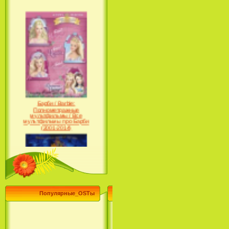
Барби / Barbie:
Полнометражные
мультфильмы / Все
мультфильмы про Барби
(2001-2014)
Популярные_OSTы
Принцесса лебедь / The Swan
Princess (1994)