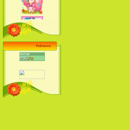
Барби поет! Коллекция песен
кинопринцесс / Barbie Sings! The
Princess Movie Song Collection (2004)
Рейтинги
Наша Маша и Волшебный
Орех (2009)
Рио - Саундтрек / Rio - Soundtrack
(2011)
Шрек: Караоке-вечеринка
Шрека на болоте / Shrek in the
Swamp Karaoke Dance Party
(2001)