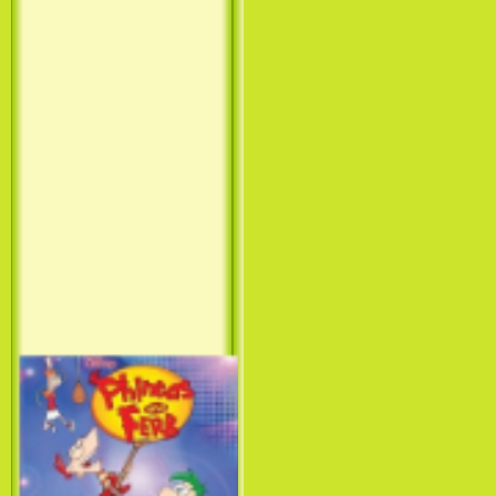
Принцесса лебедь / The Swan
Princess (1994)
Лило и Стич: Сериал (1
сезон) / Lilo & Stitch: The
Series (1 Season) (2003-2004)
Фархат: Принц Персии /
Farhat: The Prince of the