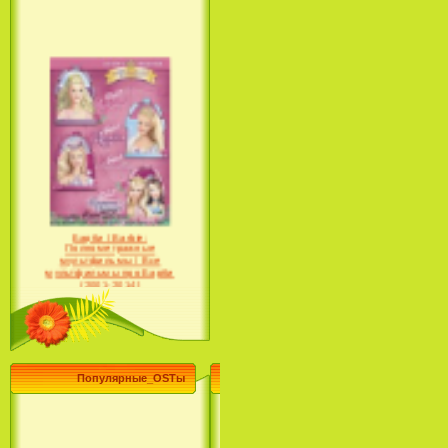
Барби / Barbie:
Полнометражные
мультфильмы / Все
мультфильмы про Барби
(2001-2014)
Популярные_OSTы