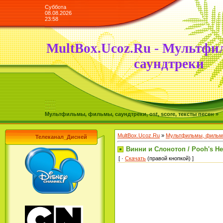
Суббота
08.08.2026
23:58
MultBox.Ucoz.Ru - Мультфи
саундтреки
Мультфильмы, фильмы, саундтреки, ost, score, тексты песен »
MultBox.Ucoz.Ru
»
Мультфильмы, фильмы
Телеканал_Дисней
Винни и Слонотоп / Pooh's He
[ ·
Скачать
(правой кнопкой) ]