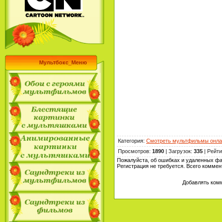
Мультбокс_Меню
Категория
:
Смотреть мультфильмы онла
Просмотров
:
1890
|
Загрузок
:
335
|
Рейти
Пожалуйста, об ошибках и удаленных ф
Регистрация не требуется. Всего комме
Добавлять комм