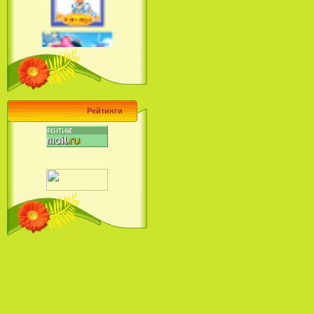
Ariel's Beginning (2008)
Барби поет! Коллекция песен
кинопринцесс / Barbie Sings! The
Princess Movie Song Collection (2004)
Рейтинги
Наша Маша и Волшебный
Орех (2009)
Рио - Саундтрек / Rio - Soundtrack
(2011)
Шрек: Караоке-вечеринка
Шрека на болоте / Shrek in the
Swamp Karaoke Dance Party
(2001)