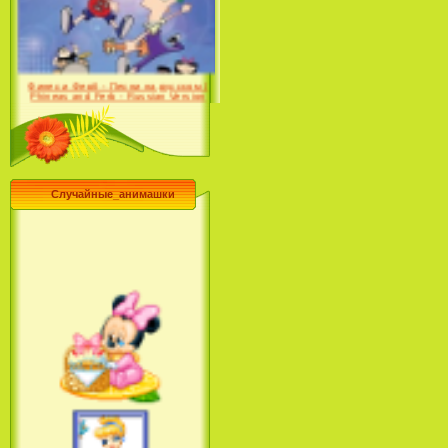
Desert (сериал) (2004)
Финес и Ферб - Песни на русском /
Phineas and Ferb - Russian Version
(2009-2011)
Случайные_анимашки
Лило и Стич: Сериал (2
сезон) / Lilo & Stitch: The
Series (2 Season) (2004-2006)
Лучшее песни из мультфильмов
Диснея / Best Of Disney [Star Edition]
(1999)
Русалочка: Начало истории
Ариэль / The Little Mermaid: