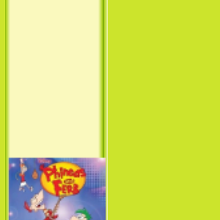
Принцесса лебедь / The Swan
Princess (1994)
Лило и Стич: Сериал (1
сезон) / Lilo & Stitch: The
Series (1 Season) (2003-2004)
Фархат: Принц Персии /