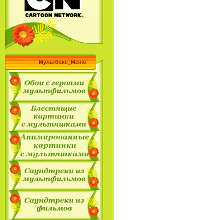
Мультбокс_Меню