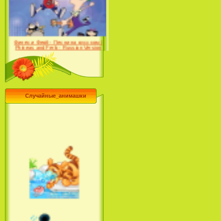
Farhat: The Prince of the
Desert (сериал) (2004)
Финес и Ферб - Песни на русском /
Phineas and Ferb - Russian Version
(2009-2011)
Случайные_анимашки
Лило и Стич: Сериал (2
сезон) / Lilo & Stitch: The
Series (2 Season) (2004-2006)
Лучшее песни из мультфильмов
Диснея / Best Of Disney [Star Edition]
(1999)
Русалочка: Начало истории
Ариэль / The Little Mermaid: