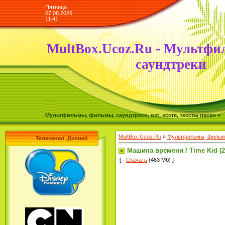
Пятница
07.08.2026
11:41
MultBox.Ucoz.Ru - Мультфи
саундтреки
Мультфильмы, фильмы, саундтреки, ost, score, тексты песен »
MultBox.Ucoz.Ru
»
Мультфильмы, фильмы
Телеканал_Дисней
Машина времени / Time Kid (2
[ ·
Скачать
(463 Мб) ]