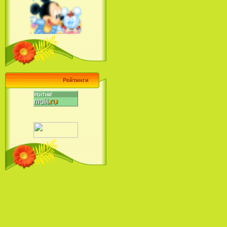
Ariel's Beginning (2008)
Барби поет! Коллекция песен
кинопринцесс / Barbie Sings! The
Princess Movie Song Collection (2004)
Рейтинги
Наша Маша и Волшебный
Орех (2009)
Рио - Саундтрек / Rio - Soundtrack
(2011)
Шрек: Караоке-вечеринка
Шрека на болоте / Shrek in the
Swamp Karaoke Dance Party
(2001)