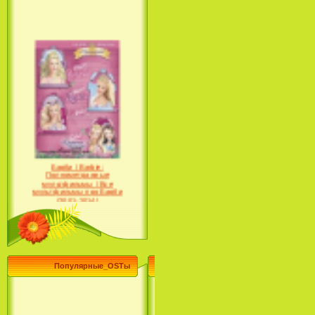
Барби / Barbie:
Полнометражные
мультфильмы / Все
мультфильмы про Барби
(2001-2014)
Популярные_OSTы