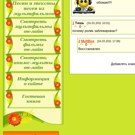
обожаю!!!!
1
Тишь
(24.03.2011 10:01)
0
почему ролик заблокирован?
2
MultBox
(24.03.2011 17:06)
0
Восстановлен
Добавлять комм