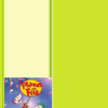
Принцесса лебедь / The Swan
Princess (1994)
Лило и Стич: Сериал (1
сезон) / Lilo & Stitch: The
Series (1 Season) (2003-2004)
Фархат: Принц Персии /
Farhat: The Prince of the