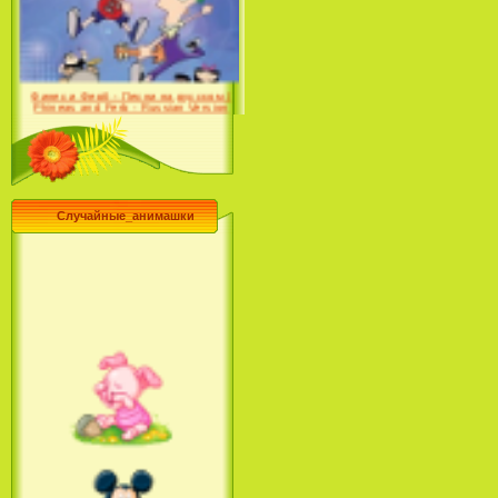
Desert (сериал) (2004)
Финес и Ферб - Песни на русском /
Phineas and Ferb - Russian Version
(2009-2011)
Случайные_анимашки
Лило и Стич: Сериал (2
сезон) / Lilo & Stitch: The
Series (2 Season) (2004-2006)
Лучшее песни из мультфильмов
Диснея / Best Of Disney [Star Edition]
(1999)
Русалочка: Начало истории
Ариэль / The Little Mermaid: