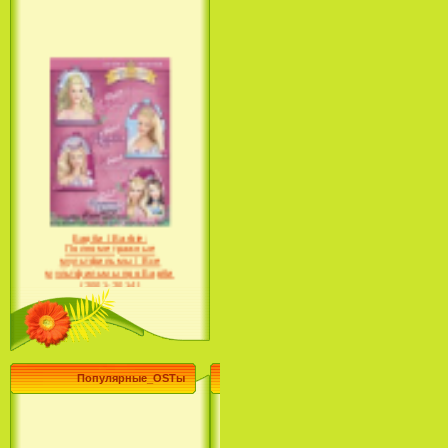
Барби / Barbie:
Полнометражные
мультфильмы / Все
мультфильмы про Барби
(2001-2014)
Популярные_OSTы