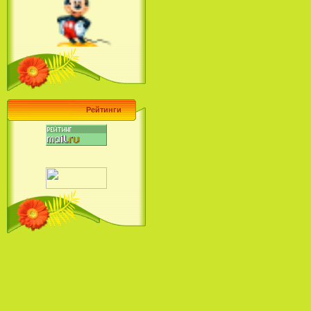
Ariel's Beginning (2008)
Барби поет! Коллекция песен
кинопринцесс / Barbie Sings! The
Princess Movie Song Collection (2004)
Рейтинги
Наша Маша и Волшебный
Орех (2009)
Рио - Саундтрек / Rio - Soundtrack
(2011)
Шрек: Караоке-вечеринка
Шрека на болоте / Shrek in the
Swamp Karaoke Dance Party
(2001)