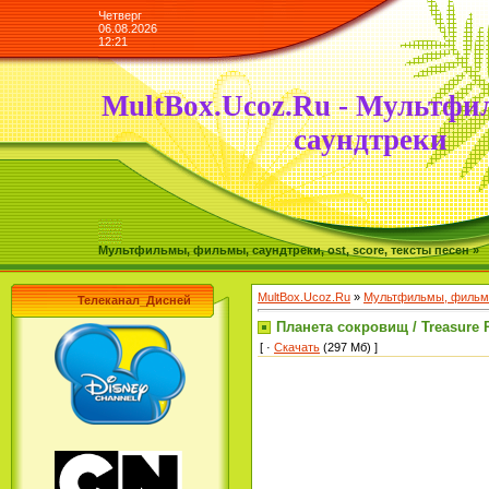
Четверг
06.08.2026
12:21
MultBox.Ucoz.Ru - Мультфи
саундтреки
Мультфильмы, фильмы, саундтреки, ost, score, тексты песен »
MultBox.Ucoz.Ru
»
Мультфильмы, фильмы
Телеканал_Дисней
Планета сокровищ / Treasure P
[ ·
Скачать
(297 Мб) ]