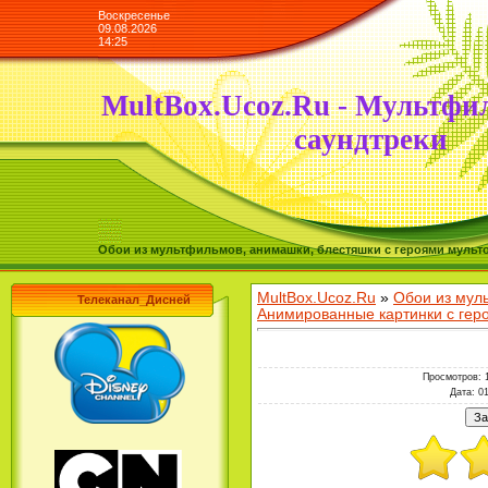
Воскресенье
09.08.2026
14:25
MultBox.Ucoz.Ru - Мультфи
саундтреки
Обои из мультфильмов, анимашки, блестяшки с героями мульто
MultBox.Ucoz.Ru
»
Обои из мул
Телеканал_Дисней
Анимированные картинки с ге
Просмотров
: 
Дата
: 0