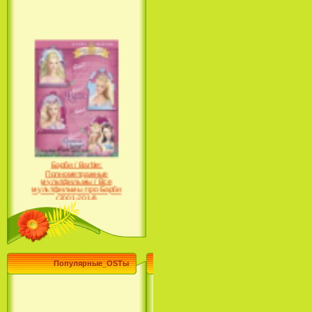
Барби / Barbie:
Полнометражные
мультфильмы / Все
мультфильмы про Барби
(2001-2014)
Популярные_OSTы