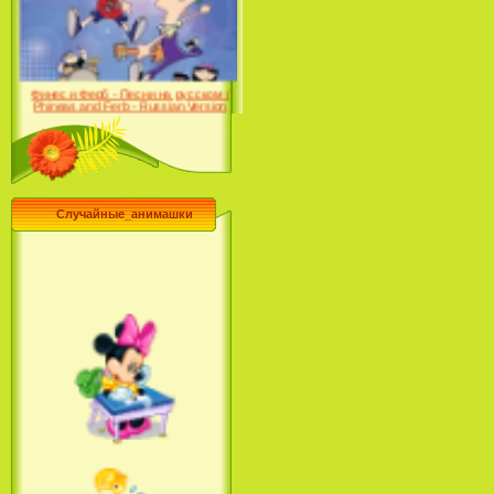
Farhat: The Prince of the
Desert (сериал) (2004)
Финес и Ферб - Песни на русском /
Phineas and Ferb - Russian Version
(2009-2011)
Случайные_анимашки
Лило и Стич: Сериал (2
сезон) / Lilo & Stitch: The
Series (2 Season) (2004-2006)
Лучшее песни из мультфильмов
Диснея / Best Of Disney [Star Edition]
(1999)
Русалочка: Начало истории
Ариэль / The Little Mermaid: