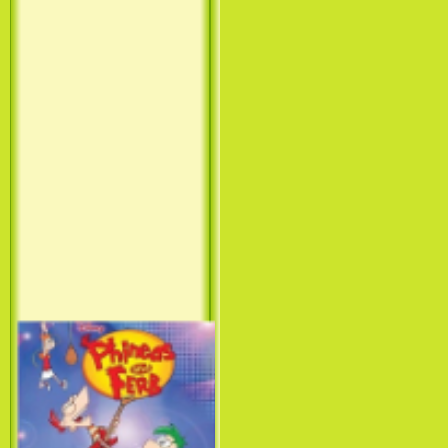
Принцесса лебедь / The Swan
Princess (1994)
Лило и Стич: Сериал (1
сезон) / Lilo & Stitch: The
Series (1 Season) (2003-2004)
Фархат: Принц Персии /