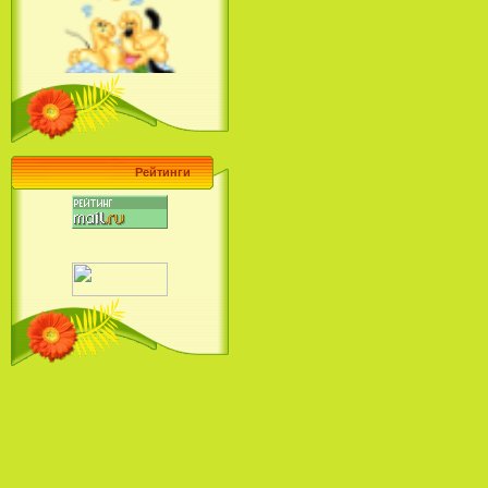
Ariel's Beginning (2008)
Барби поет! Коллекция песен
кинопринцесс / Barbie Sings! The
Princess Movie Song Collection (2004)
Рейтинги
Наша Маша и Волшебный
Орех (2009)
Рио - Саундтрек / Rio - Soundtrack
(2011)
Шрек: Караоке-вечеринка
Шрека на болоте / Shrek in the
Swamp Karaoke Dance Party
(2001)