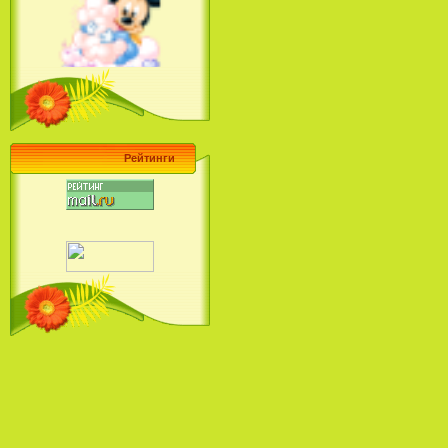
Ariel's Beginning (2008)
Барби поет! Коллекция песен
кинопринцесс / Barbie Sings! The
Princess Movie Song Collection (2004)
Рейтинги
Наша Маша и Волшебный
Орех (2009)
Рио - Саундтрек / Rio - Soundtrack
(2011)
Шрек: Караоке-вечеринка
Шрека на болоте / Shrek in the
Swamp Karaoke Dance Party
(2001)