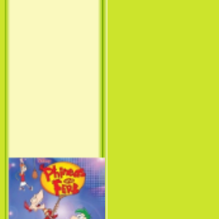
Принцесса лебедь / The Swan
Princess (1994)
Лило и Стич: Сериал (1
сезон) / Lilo & Stitch: The
Series (1 Season) (2003-2004)
Фархат: Принц Персии /