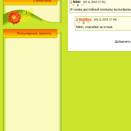
Статистика
1
Nikki
(04.11.2010 17:01)
0
И снова достойный похвалы мультфильм
2
MultBox
(04.11.2010 17:34)
0
Nikki, спасибки за отзыв.
Популярные_мульты
Добавлять