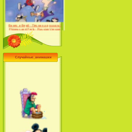
Farhat: The Prince of the
Desert (сериал) (2004)
Финес и Ферб - Песни на русском /
Phineas and Ferb - Russian Version
(2009-2011)
Случайные_анимашки
Лило и Стич: Сериал (2
сезон) / Lilo & Stitch: The
Series (2 Season) (2004-2006)
Лучшее песни из мультфильмов
Диснея / Best Of Disney [Star Edition]
(1999)
Русалочка: Начало истории
Ариэль / The Little Mermaid: