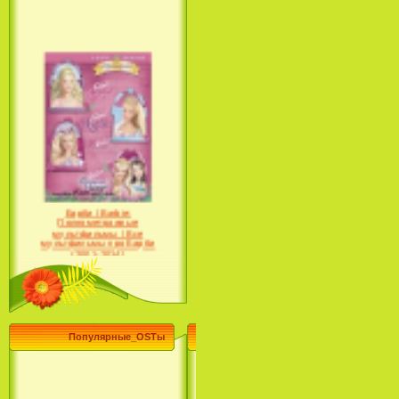
Барби / Barbie:
Полнометражные
мультфильмы / Все
мультфильмы про Барби
(2001-2014)
Популярные_OSTы