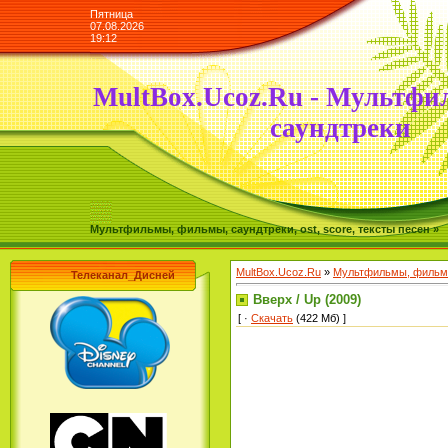
Пятница
07.08.2026
19:12
MultBox.Ucoz.Ru - Мультфи
саундтреки
Мультфильмы, фильмы, саундтреки, ost, score, тексты песен »
MultBox.Ucoz.Ru
»
Мультфильмы, фильмы
Телеканал_Дисней
Вверх / Up (2009)
[ ·
Скачать
(422 Мб) ]