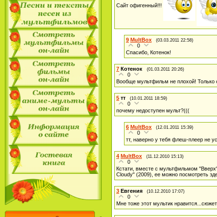
Сайт офигенный!!!
9
MultBox
(03.03.2011 22:58)
0
Спасибо, Котенок!
7
Котенок
(01.03.2011 20:26)
0
Вообще мультфильм не плохой! Только 
5
тт
(10.01.2011 18:59)
0
почему недоступен мульт?(((
6
MultBox
(12.01.2011 15:39)
0
тт, наверно у тебя флеш-плеер не у
4
MultBox
(11.12.2010 15:13)
0
Кстати, вместе с мультфильмом "Вверх"
Cloudy" (2009), ее можно посмотреть з
3
Евгения
(10.12.2010 17:07)
0
Мне тоже этот мультик нравится...сюжет