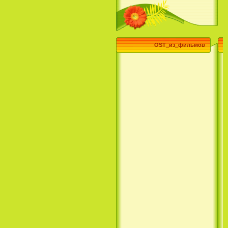
OST_из_фильмов
Эпик / Epic (2013)
Смотреть Телеканал Disney
Онлайн
Суперзвезда / Возвысь свой
голос / Сердце Лета / Raise
Your Voice (2004)
H2O: Просто добавь воды (1
Сезон) / H2O: Just Add Water
(1 Season) (сериал) (2006)