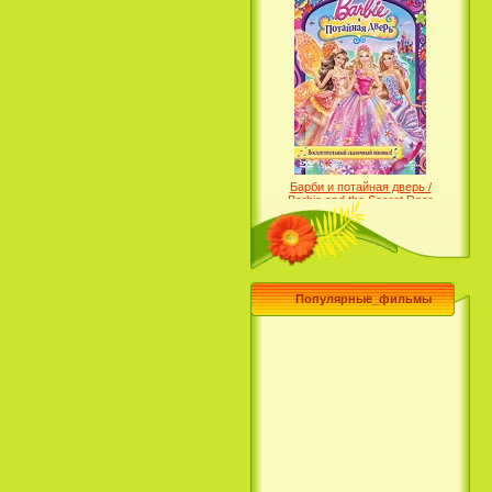
Барби и потайная дверь /
Barbie and the Secret Door
(2014)
Популярные_фильмы
Чего хочет девушка / What a
Girl Wants (2003)