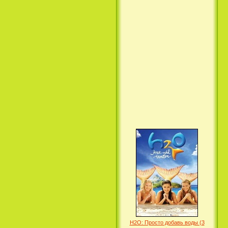
Вкус ночи / Wir sind die Nacht
(2010)
Семейка Крудс / The Croods
(2013)
H2O: Просто добавь воды (3
Сезон) / H2O: Just Add Water
(3 Season) (сериал)