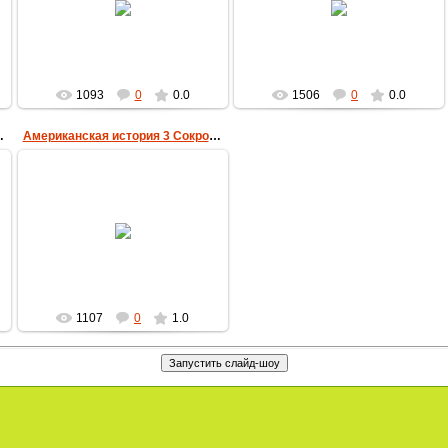
MultBox
MultBox
1093
0
0.0
1506
0
0.0
острова Манхэттен
Американская история 3 Сокровища острова Манхэттен
08.02.2010
MultBox
1107
0
1.0