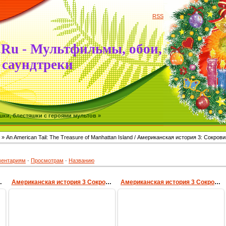
RSS
.Ru - Мультфильмы, обои,
саундтреки
ки, блестяшки с героями мультов »
» An American Tail: The Treasure of Manhattan Island / Американская история 3: Сокро
ентариям
·
Просмотрам
·
Названию
острова Манхэттен
Американская история 3 Сокровища острова Манхэттен
Американская история 3 Сокровища острова Манхэттен
08.02.2010
08.02.2010