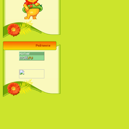
Барби поет! Коллекция песен
кинопринцесс / Barbie Sings! The
Princess Movie Song Collection (2004)
Рейтинги
Наша Маша и Волшебный
Орех (2009)
Рио - Саундтрек / Rio - Soundtrack
(2011)
Шрек: Караоке-вечеринка
Шрека на болоте / Shrek in the
Swamp Karaoke Dance Party
(2001)