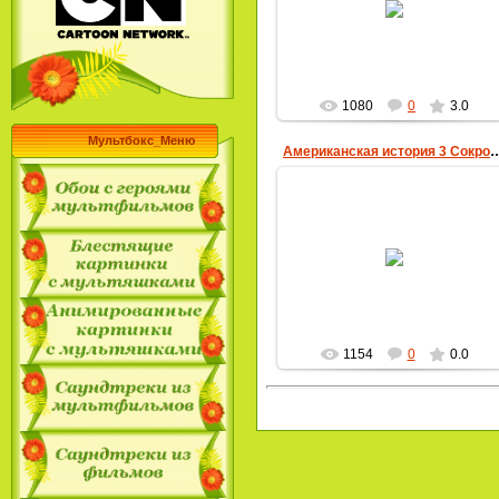
MultBox
1080
0
3.0
Мультбокс_Меню
Американская история 3 Сокровища 
08.02.2010
MultBox
1154
0
0.0