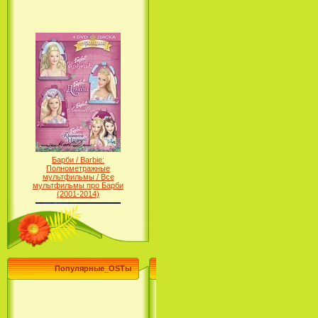
Барби / Barbie:
Полнометражные
мультфильмы / Все
мультфильмы про Барби
(2001-2014)
Популярные_OSTы
Принцесса лебедь / The Swan