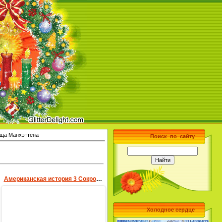
вища Манхэттена
Поиск_по_сайту
Американская история 3 Сокровища острова Манхэттен
Холодное сердце
08.02.2010