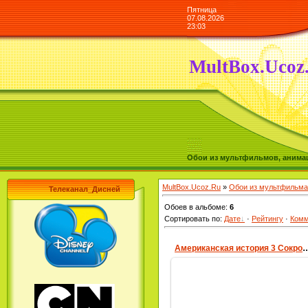
Пятница
07.08.2026
23:03
MultBox.Ucoz
Обои из мультфильмов, анимаш
MultBox.Ucoz.Ru
»
Обои из мультфильма
Телеканал_Дисней
Обоев в альбоме
:
6
Сортировать по
:
Дате
·
Рейтингу
·
Комм
Американская история 3 Сокровища 
08.02.2010