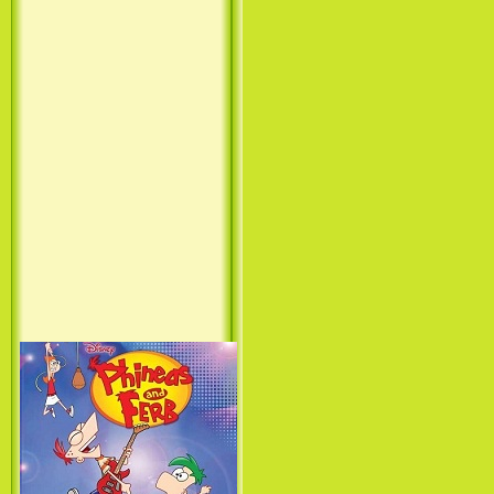
Princess (1994)
Лило и Стич: Сериал (1
сезон) / Lilo & Stitch: The
Series (1 Season) (2003-2004)
Фархат: Принц Персии /
Farhat: The Prince of the
Desert (сериал) (2004)