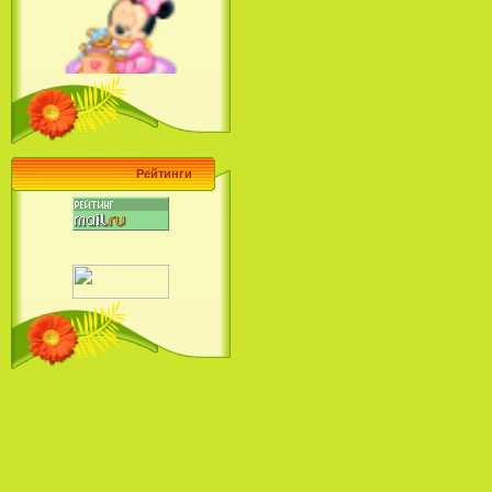
Ariel's Beginning (2008)
Барби поет! Коллекция песен
кинопринцесс / Barbie Sings! The
Princess Movie Song Collection (2004)
Рейтинги
Наша Маша и Волшебный
Орех (2009)
Рио - Саундтрек / Rio - Soundtrack
(2011)
Шрек: Караоке-вечеринка
Шрека на болоте / Shrek in the
Swamp Karaoke Dance Party
(2001)