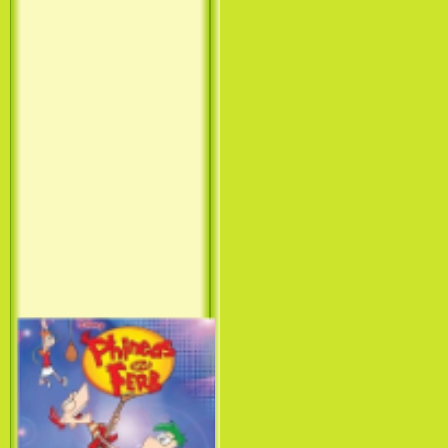
Принцесса лебедь / The Swan
Princess (1994)
Лило и Стич: Сериал (1
сезон) / Lilo & Stitch: The
Series (1 Season) (2003-2004)
Фархат: Принц Персии /
Farhat: The Prince of the