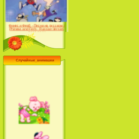
Desert (сериал) (2004)
Финес и Ферб - Песни на русском /
Phineas and Ferb - Russian Version
(2009-2011)
Случайные_анимашки
Лило и Стич: Сериал (2
сезон) / Lilo & Stitch: The
Series (2 Season) (2004-2006)
Лучшее песни из мультфильмов
Диснея / Best Of Disney [Star Edition]
(1999)
Русалочка: Начало истории
Ариэль / The Little Mermaid: