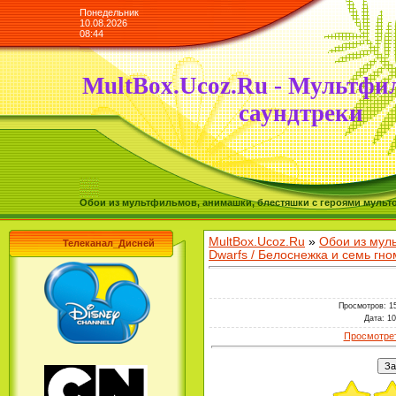
Понедельник
10.08.2026
08:44
MultBox.Ucoz.Ru - Мультфи
саундтреки
Обои из мультфильмов, анимашки, блестяшки с героями мульто
MultBox.Ucoz.Ru
»
Обои из мул
Телеканал_Дисней
Dwarfs / Белоснежка и семь гно
Просмотров
: 1
Дата
: 1
Просмотрет