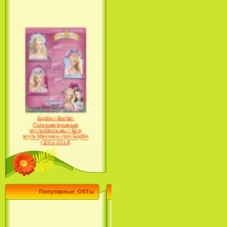
Барби / Barbie:
Полнометражные
мультфильмы / Все
мультфильмы про Барби
(2001-2014)
Популярные_OSTы