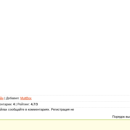
йн
|
Добавил
:
MultBox
ентарии
:
4
|
Рейтинг
:
4.7
/
3
йлах сообщайте в комментариях. Регистрация не
Порядок вы