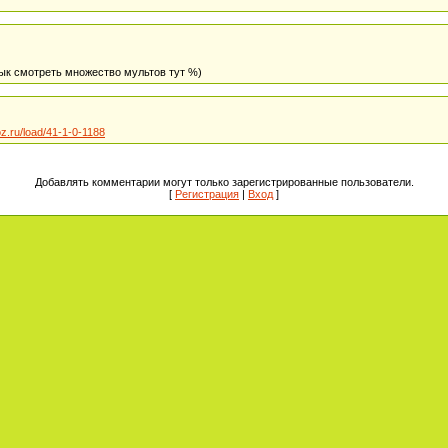
вык смотреть множество мультов тут %)
oz.ru/load/41-1-0-1188
Добавлять комментарии могут только зарегистрированные пользователи.
[
Регистрация
|
Вход
]