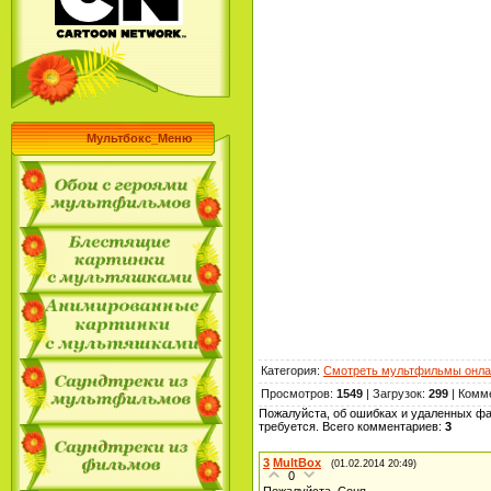
Мультбокс_Меню
Категория
:
Смотреть мультфильмы онла
Просмотров
:
1549
|
Загрузок
:
299
|
Комм
Пожалуйста, об ошибках и удаленных фа
требуется. Всего комментариев
:
3
3
MultBox
(01.02.2014 20:49)
0
Пожалуйста, Соня.