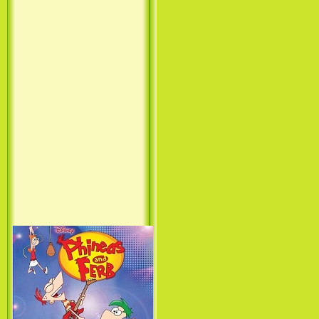
Принцесса лебедь / The Swan
Princess (1994)
Лило и Стич: Сериал (1
сезон) / Lilo & Stitch: The
Series (1 Season) (2003-2004)
Фархат: Принц Персии /
Farhat: The Prince of the