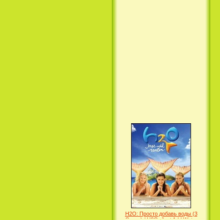
Вкус ночи / Wir sind die Nacht
(2010)
Семейка Крудс / The Croods
(2013)
H2O: Просто добавь воды (3
Сезон) / H2O: Just Add Water
(3 Season) (сериал)