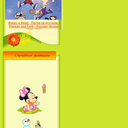
Desert (сериал) (2004)
Финес и Ферб - Песни на русском /
Phineas and Ferb - Russian Version
(2009-2011)
Случайные_анимашки
Лило и Стич: Сериал (2
сезон) / Lilo & Stitch: The
Series (2 Season) (2004-2006)
Лучшее песни из мультфильмов
Диснея / Best Of Disney [Star Edition]
(1999)
Русалочка: Начало истории
Ариэль / The Little Mermaid:
Ariel's Beginning (2008)