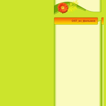
Эпик / Epic (2013)
OST_из_фильмов
Смотреть Телеканал Disney
Онлайн
Суперзвезда / Возвысь свой
голос / Сердце Лета / Raise
Your Voice (2004)
H2O: Просто добавь воды (1
Сезон) / H2O: Just Add Water
(1 Season) (сериал) (2006)