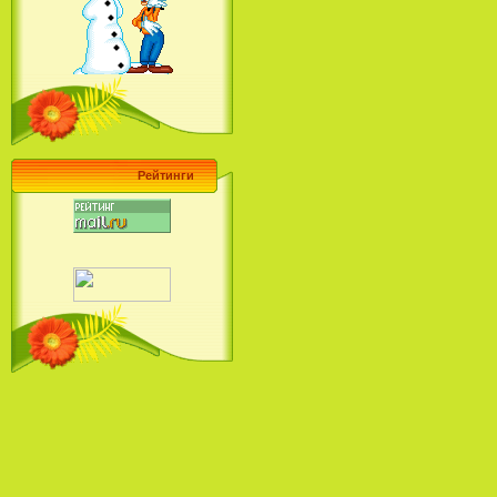
Барби поет! Коллекция песен
кинопринцесс / Barbie Sings! The
Princess Movie Song Collection (2004)
Рейтинги
Наша Маша и Волшебный
Орех (2009)
Рио - Саундтрек / Rio - Soundtrack
(2011)
Шрек: Караоке-вечеринка
Шрека на болоте / Shrek in the
Swamp Karaoke Dance Party
(2001)