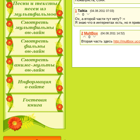
1
Taikia
(04.08.2011 07:03)
0
Ох, а второй части тут нету? :<
Я знаю что в интернетах есть, но я при
2
MultBox
(04.08.2011 14:52)
0
Вторая часть здесь
http://multbox.uc