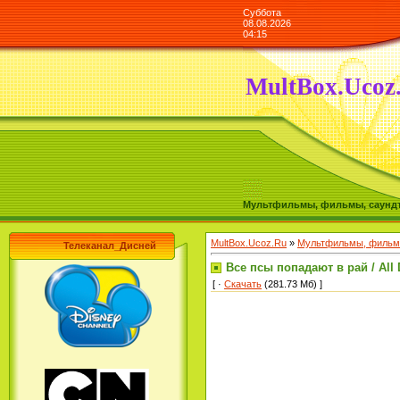
Суббота
08.08.2026
04:15
MultBox.Ucoz
Мультфильмы, фильмы, саундтре
MultBox.Ucoz.Ru
»
Мультфильмы, фильмы
Телеканал_Дисней
Все псы попадают в рай / All 
[ ·
Скачать
(281.73 Мб) ]