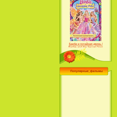
Барби и потайная дверь /
Barbie and the Secret Door
(2014)
Популярные_фильмы
Чего хочет девушка / What a
Girl Wants (2003)