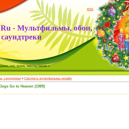
RSS
.Ru - Мультфильмы, обои,
саундтреки
ки, ost, score, тексты песен »
, саундтреки
»
Смотреть мультфильмы онлайн
Dogs Go to Heaven (1989)