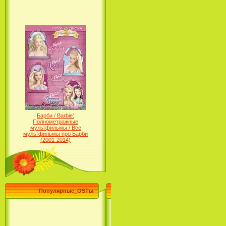
Барби / Barbie:
Полнометражные
мультфильмы / Все
мультфильмы про Барби
(2001-2014)
Популярные_OSTы