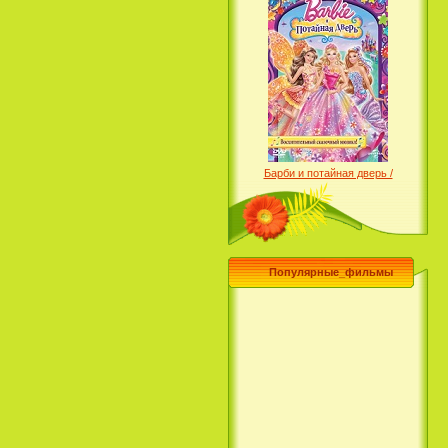
Барби и потайная дверь /
Barbie and the Secret Door
(2014)
Популярные_фильмы
Чего хочет девушка / What a
Girl Wants (2003)