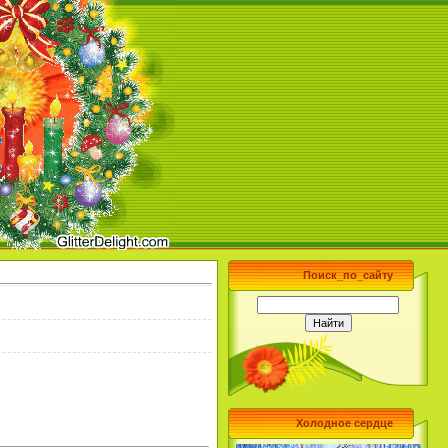
Поиск_по_сайту
Холодное сердце