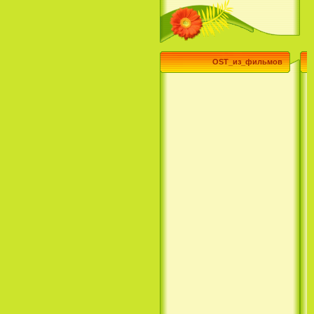
OST_из_фильмов
Эпик / Epic (2013)
Смотреть Телеканал Disney
Онлайн
Суперзвезда / Возвысь свой
голос / Сердце Лета / Raise
Your Voice (2004)
H2O: Просто добавь воды (1
Сезон) / H2O: Just Add Water
(1 Season) (сериал) (2006)