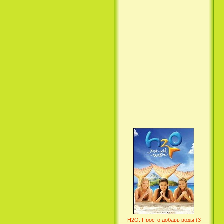
Вкус ночи / Wir sind die Nacht
(2010)
Семейка Крудс / The Croods
(2013)
H2O: Просто добавь воды (3
Сезон) / H2O: Just Add Water
(3 Season) (сериал)