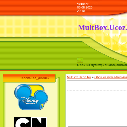
Четверг
06.08.2026
20:40
MultBox.Ucoz
Обои из мультфильмов, анимаш
MultBox.Ucoz.Ru
»
Обои из мультфильма
Телеканал_Дисней