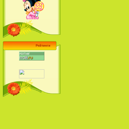
Барби поет! Коллекция песен
кинопринцесс / Barbie Sings! The
Princess Movie Song Collection (2004)
Рейтинги
Наша Маша и Волшебный
Орех (2009)
Рио - Саундтрек / Rio - Soundtrack
(2011)
Шрек: Караоке-вечеринка
Шрека на болоте / Shrek in the
Swamp Karaoke Dance Party
(2001)