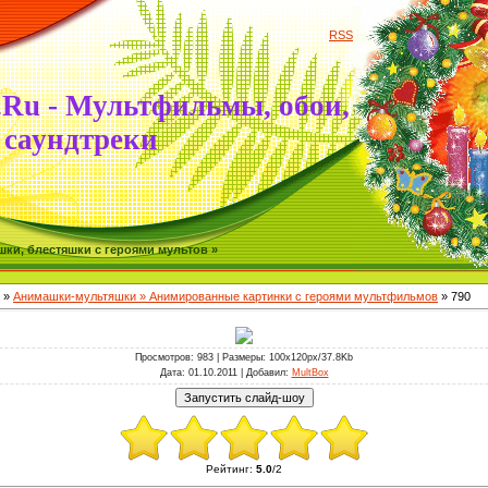
RSS
.Ru - Мультфильмы, обои,
саундтреки
ки, блестяшки с героями мультов »
»
Анимашки-мультяшки » Анимированные картинки с героями мультфильмов
» 790
Просмотров
: 983 |
Размеры
: 100x120px/37.8Kb
Дата
: 01.10.2011 |
Добавил
:
MultBox
Рейтинг
:
5.0
/
2