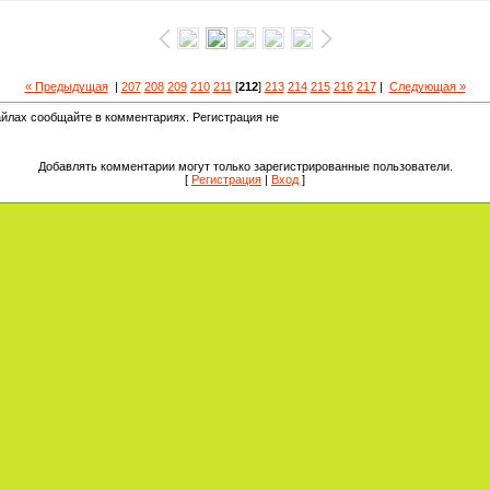
« Предыдущая
|
207
208
209
210
211
[
212
]
213
214
215
216
217
|
Следующая »
йлах сообщайте в комментариях. Регистрация не
Добавлять комментарии могут только зарегистрированные пользователи.
[
Регистрация
|
Вход
]