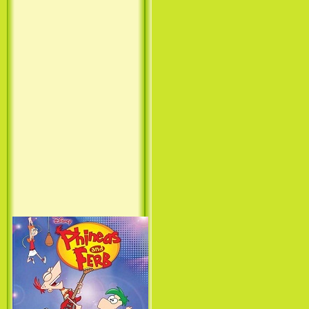
Принцесса лебедь / The Swan
Princess (1994)
Лило и Стич: Сериал (1
сезон) / Lilo & Stitch: The
Series (1 Season) (2003-2004)
Фархат: Принц Персии /
Farhat: The Prince of the
Desert (сериал) (2004)