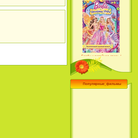
Барби и потайная дверь /
Barbie and the Secret Door
(2014)
Популярные_фильмы
Чего хочет девушка / What a
Girl Wants (2003)