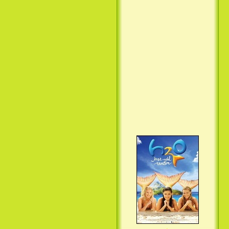
Вкус ночи / Wir sind die Nacht
(2010)
Семейка Крудс / The Croods
(2013)
H2O: Просто добавь воды (3
Сезон) / H2O: Just Add Water