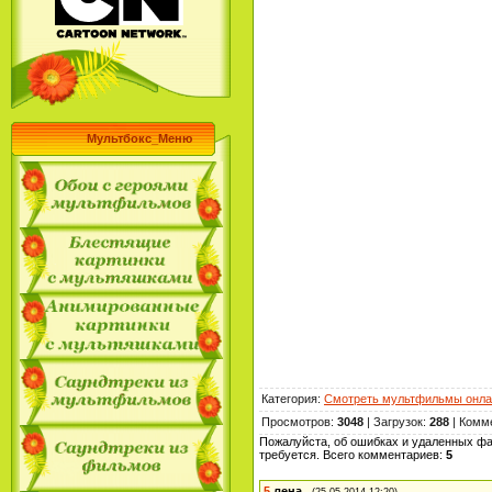
Мультбокс_Меню
Категория
:
Смотреть мультфильмы онла
Просмотров
:
3048
|
Загрузок
:
288
|
Комм
Пожалуйста, об ошибках и удаленных фа
требуется. Всего комментариев
:
5
5
лена
(25.05.2014 12:20)