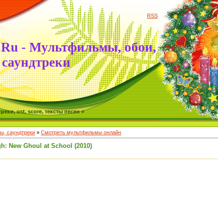
RSS
.Ru - Мультфильмы, обои,
саундтреки
ки, ost, score, тексты песен »
, саундтреки
»
Смотреть мультфильмы онлайн
h: New Ghoul at School (2010)