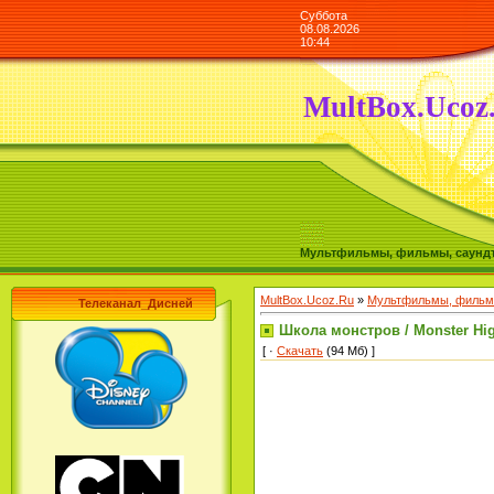
Суббота
08.08.2026
10:44
MultBox.Ucoz
Мультфильмы, фильмы, саундтре
MultBox.Ucoz.Ru
»
Мультфильмы, фильмы
Телеканал_Дисней
Школа монстров / Monster Hig
[ ·
Скачать
(94 Мб) ]