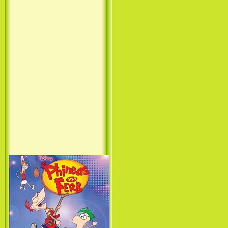
Princess (1994)
Лило и Стич: Сериал (1
сезон) / Lilo & Stitch: The
Series (1 Season) (2003-2004)
Фархат: Принц Персии /
Farhat: The Prince of the
Desert (сериал) (2004)