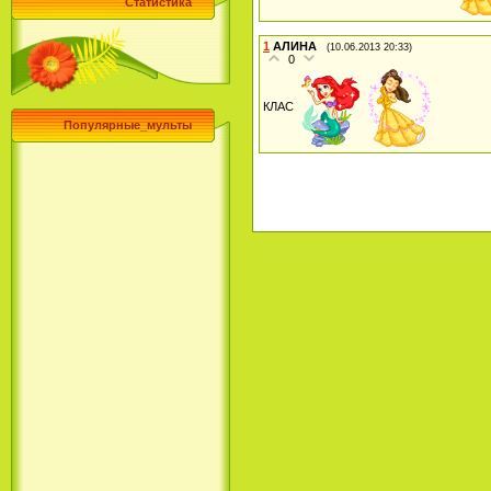
Статистика
1
АЛИНА
(10.06.2013 20:33)
0
КЛАС
Популярные_мульты