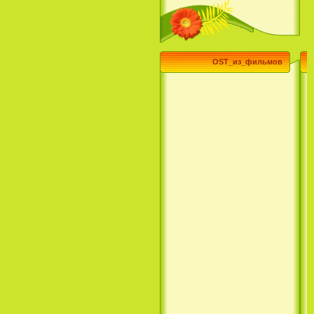
(3 Season) (сериал)
OST_из_фильмов
Эпик / Epic (2013)
Смотреть Телеканал Disney
Онлайн
Суперзвезда / Возвысь свой
голос / Сердце Лета / Raise
Your Voice (2004)
H2O: Просто добавь воды (1
Сезон) / H2O: Just Add Water
(1 Season) (сериал) (2006)