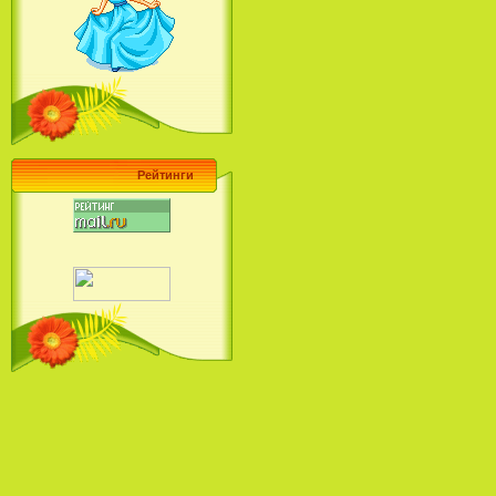
Барби поет! Коллекция песен
кинопринцесс / Barbie Sings! The
Princess Movie Song Collection (2004)
Рейтинги
Наша Маша и Волшебный
Орех (2009)
Рио - Саундтрек / Rio - Soundtrack
(2011)
Шрек: Караоке-вечеринка
Шрека на болоте / Shrek in the
Swamp Karaoke Dance Party
(2001)