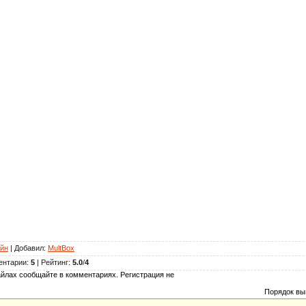
йн
|
Добавил
:
MultBox
ентарии
:
5
|
Рейтинг
:
5.0
/
4
йлах сообщайте в комментариях. Регистрация не
Порядок вы