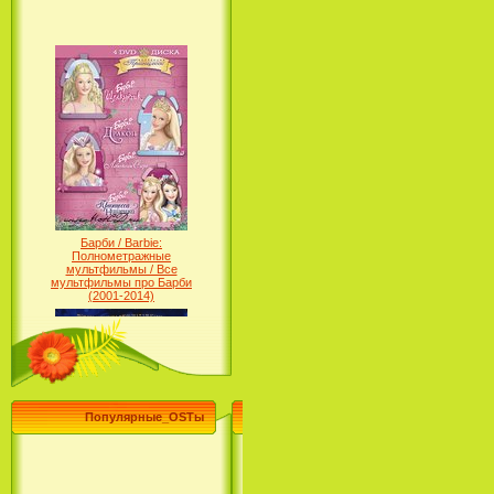
Барби / Barbie:
Полнометражные
мультфильмы / Все
мультфильмы про Барби
(2001-2014)
Популярные_OSTы
Принцесса лебедь / The Swan