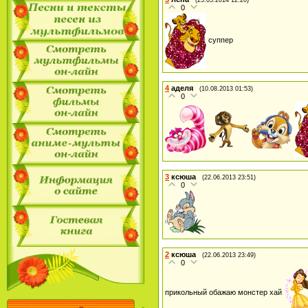
0
суппер
4
аделя
(10.08.2013 01:53)
0
3
ксюша
(22.06.2013 23:51)
0
2
ксюша
(22.06.2013 23:49)
0
прикольный обажаю монстер хай