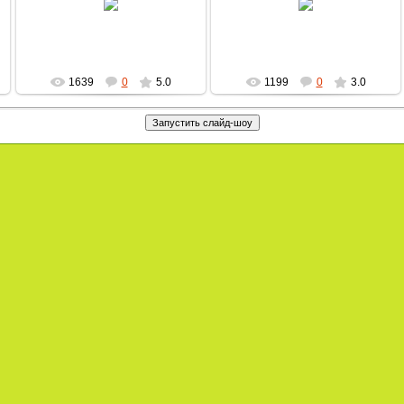
MultBox
MultBox
1639
0
5.0
1199
0
3.0