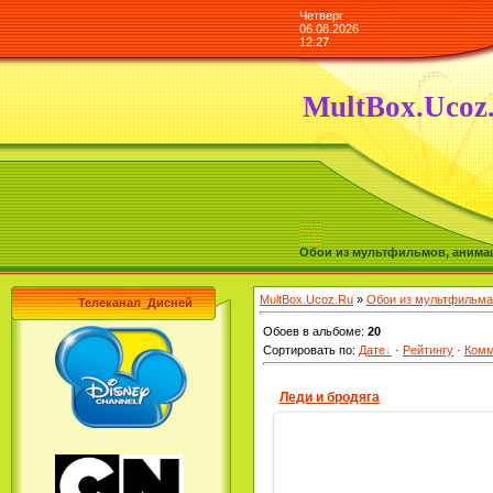
Четверг
06.08.2026
12:27
MultBox.Ucoz
Обои из мультфильмов, анимаш
MultBox.Ucoz.Ru
»
Обои из мультфильма
Телеканал_Дисней
Обоев в альбоме
:
20
Сортировать по
:
Дате
·
Рейтингу
·
Комм
Леди и бродяга
17.01.2010