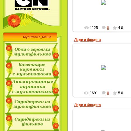
MultBox
1125
0
4.0
Мультбокс_Меню
Леди и бродяга
17.01.2010
MultBox
1691
0
5.0
Леди и бродяга
17.01.2010