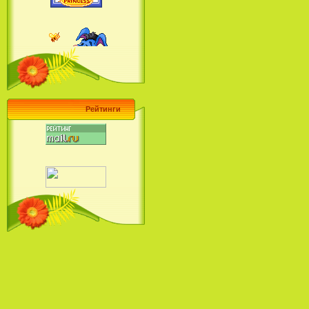
Барби поет! Коллекция песен
кинопринцесс / Barbie Sings! The
Princess Movie Song Collection (2004)
Рейтинги
Наша Маша и Волшебный
Орех (2009)
Рио - Саундтрек / Rio - Soundtrack
(2011)
Шрек: Караоке-вечеринка
Шрека на болоте / Shrek in the
Swamp Karaoke Dance Party
(2001)