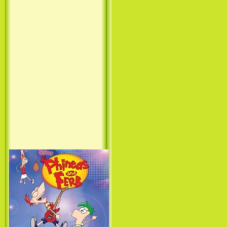
Лило и Стич: Сериал (1
сезон) / Lilo & Stitch: The
Series (1 Season) (2003-2004)
Фархат: Принц Персии /
Farhat: The Prince of the
Desert (сериал) (2004)