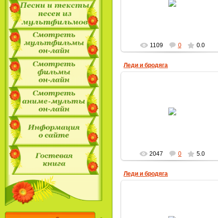
MultBox
1109
0
0.0
Леди и бродяга
16.09.2009
MultBox
2047
0
5.0
Леди и бродяга
23.04.2009