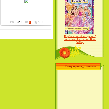
MultBox
1220
0
5.0
Барби и потайная дверь /
Barbie and the Secret Door
(2014)
Популярные_фильмы
Чего хочет девушка / What a
Girl Wants (2003)