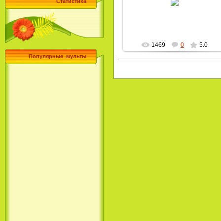
Статистика
MultBox
1469
0
5.0
Популярные_мульты