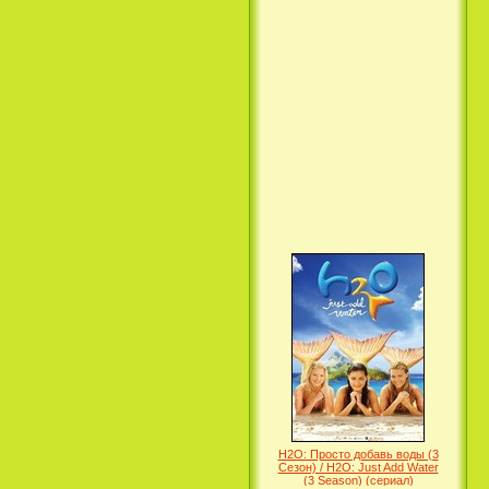
Вкус ночи / Wir sind die Nacht
(2010)
Семейка Крудс / The Croods
(2013)
H2O: Просто добавь воды (3
Сезон) / H2O: Just Add Water
(3 Season) (сериал)