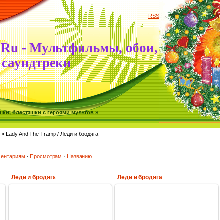
RSS
.Ru - Мультфильмы, обои,
саундтреки
ки, блестяшки с героями мультов »
» Lady And The Tramp / Леди и бродяга
ентариям
·
Просмотрам
·
Названию
Леди и бродяга
Леди и бродяга
17.01.2010
17.01.2010