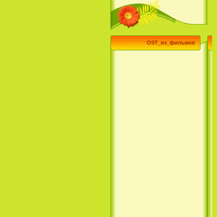
Эпик / Epic (2013)
Смотреть Телеканал Disney
OST_из_фильмов
Онлайн
Суперзвезда / Возвысь свой
голос / Сердце Лета / Raise
Your Voice (2004)
H2O: Просто добавь воды (1
Сезон) / H2O: Just Add Water
(1 Season) (сериал) (2006)