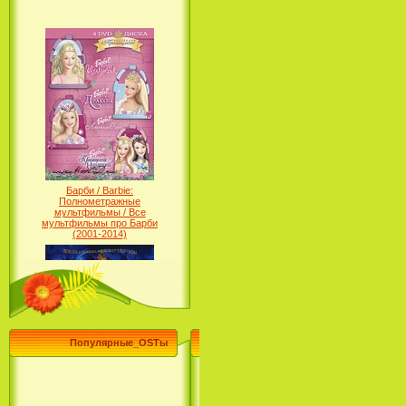
Барби / Barbie:
Полнометражные
мультфильмы / Все
мультфильмы про Барби
(2001-2014)
Популярные_OSTы
Принцесса лебедь / The Swan
Princess (1994)