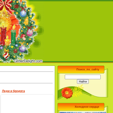
Поиск_по_сайту
Леди и бродяга
Холодное сердце
17.01.2010