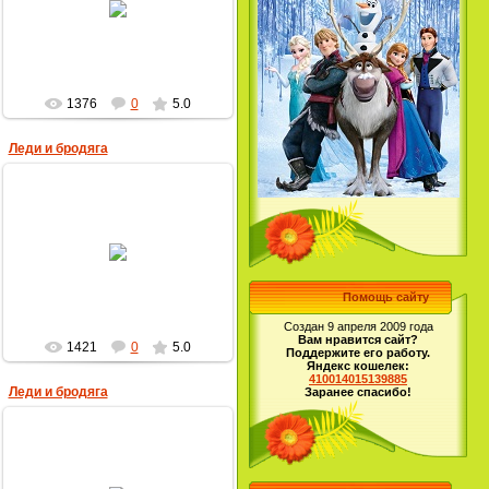
MultBox
1376
0
5.0
Леди и бродяга
17.01.2010
MultBox
Помощь сайту
Создан 9 апреля 2009 года
Вам нравится сайт?
1421
0
5.0
Поддержите его работу.
Яндекс кошелек:
410014015139885
Леди и бродяга
Заранее спасибо!
29.09.2009