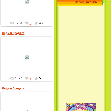
Новые_фильмы
MultBox
1293
0
4.7
Леди и бродяга
23.04.2009
MultBox
1377
2
5.0
Леди и бродяга
23.04.2009