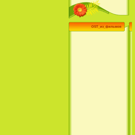
(3 Season) (сериал)
OST_из_фильмов
Эпик / Epic (2013)
Смотреть Телеканал Disney
Онлайн
Суперзвезда / Возвысь свой
голос / Сердце Лета / Raise
Your Voice (2004)
H2O: Просто добавь воды (1
Сезон) / H2O: Just Add Water
(1 Season) (сериал) (2006)