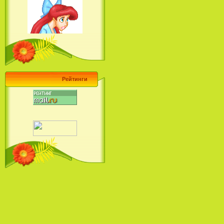
Барби поет! Коллекция песен
кинопринцесс / Barbie Sings! The
Princess Movie Song Collection (2004)
Наша Маша и Волшебный
Орех (2009)
Рейтинги
Рио - Саундтрек / Rio - Soundtrack
(2011)
Шрек: Караоке-вечеринка
Шрека на болоте / Shrek in the
Swamp Karaoke Dance Party
(2001)