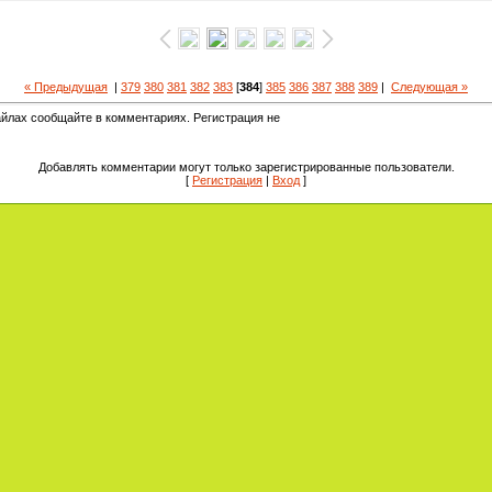
« Предыдущая
|
379
380
381
382
383
[
384
]
385
386
387
388
389
|
Следующая »
йлах сообщайте в комментариях. Регистрация не
Добавлять комментарии могут только зарегистрированные пользователи.
[
Регистрация
|
Вход
]