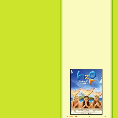
Вкус ночи / Wir sind die Nacht
(2010)
Семейка Крудс / The Croods
(2013)
H2O: Просто добавь воды (3
Сезон) / H2O: Just Add Water