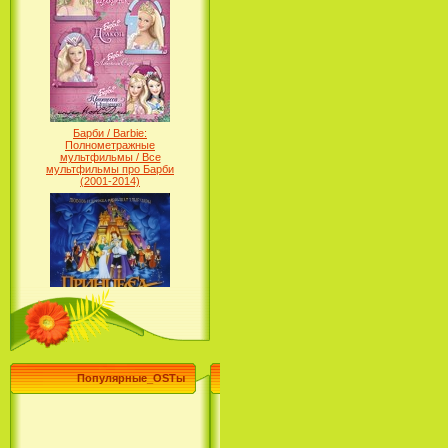
Барби / Barbie:
Полнометражные
мультфильмы / Все
мультфильмы про Барби
(2001-2014)
Принцесса лебедь / The Swan
Princess (1994)
Популярные_OSTы