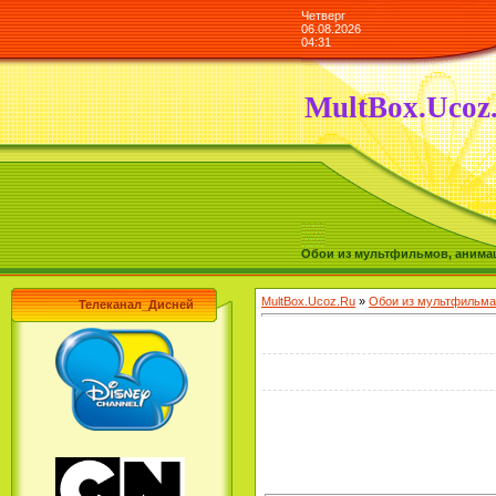
Четверг
06.08.2026
04:31
MultBox.Ucoz
Обои из мультфильмов, анимаш
MultBox.Ucoz.Ru
»
Обои из мультфильма
Телеканал_Дисней