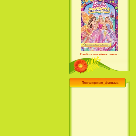
Барби и потайная дверь /
Barbie and the Secret Door
(2014)
Популярные_фильмы
Чего хочет девушка / What a
Girl Wants (2003)