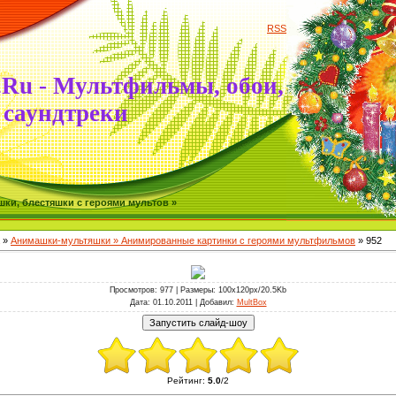
RSS
.Ru - Мультфильмы, обои,
саундтреки
ки, блестяшки с героями мультов »
»
Анимашки-мультяшки » Анимированные картинки с героями мультфильмов
» 952
Просмотров
: 977 |
Размеры
: 100x120px/20.5Kb
Дата
: 01.10.2011 |
Добавил
:
MultBox
Рейтинг
:
5.0
/
2