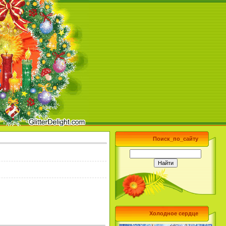
Поиск_по_сайту
Холодное сердце