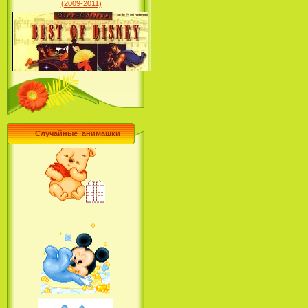
Лило и Стич: Сериал (2
сезон) / Lilo & Stitch: The
Series (2 Season) (2004-2006)
Случайные_анимашки
Лучшее песни из мультфильмов
Диснея / Best Of Disney [Star Edition]
(1999)
Русалочка: Начало истории
Ариэль / The Little Mermaid:
Ariel's Beginning (2008)