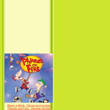
Лило и Стич: Сериал (1
сезон) / Lilo & Stitch: The
Series (1 Season) (2003-2004)
Фархат: Принц Персии /
Farhat: The Prince of the
Desert (сериал) (2004)
Финес и Ферб - Песни на русском /
Phineas and Ferb - Russian Version
(2009-2011)