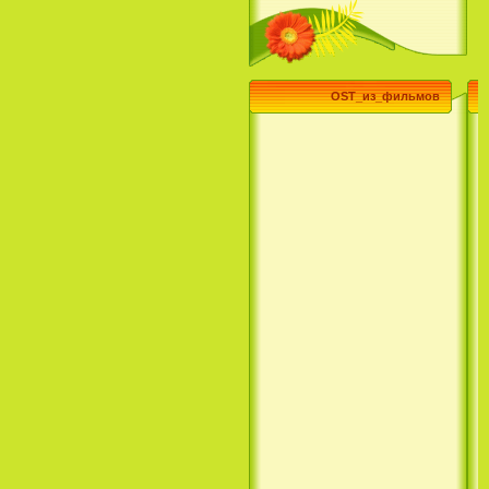
(3 Season) (сериал)
OST_из_фильмов
Эпик / Epic (2013)
Смотреть Телеканал Disney
Онлайн
Суперзвезда / Возвысь свой
голос / Сердце Лета / Raise
Your Voice (2004)
H2O: Просто добавь воды (1
Сезон) / H2O: Just Add Water
(1 Season) (сериал) (2006)