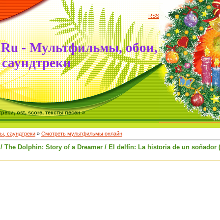
RSS
.Ru - Мультфильмы, обои,
саундтреки
ки, ost, score, тексты песен »
, саундтреки
»
Смотреть мультфильмы онлайн
he Dolphin: Story of a Dreamer / El delfín: La historia de un soñador 