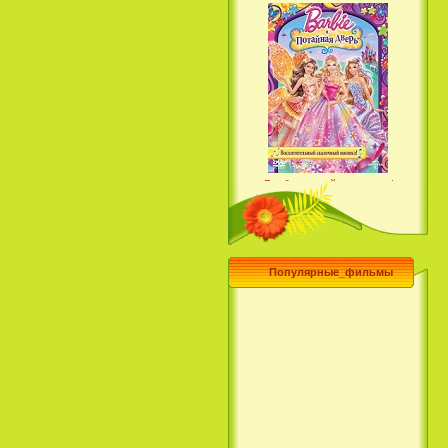
Барби и потайная дверь /
Barbie and the Secret Door
(2014)
Популярные_фильмы
Чего хочет девушка / What a
Girl Wants (2003)