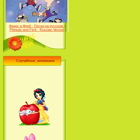
Desert (сериал) (2004)
Финес и Ферб - Песни на русском /
Phineas and Ferb - Russian Version
(2009-2011)
Случайные_анимашки
Лило и Стич: Сериал (2
сезон) / Lilo & Stitch: The
Series (2 Season) (2004-2006)
Лучшее песни из мультфильмов
Диснея / Best Of Disney [Star Edition]
(1999)
Русалочка: Начало истории
Ариэль / The Little Mermaid:
Ariel's Beginning (2008)