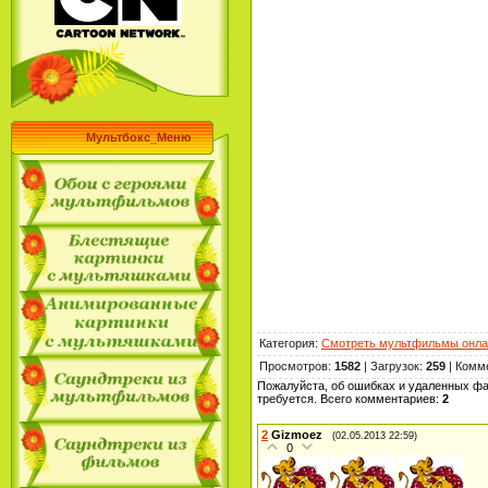
Мультбокс_Меню
Категория
:
Смотреть мультфильмы онла
Просмотров
:
1582
|
Загрузок
:
259
|
Комм
Пожалуйста, об ошибках и удаленных фа
требуется. Всего комментариев
:
2
2
Gizmoez
(02.05.2013 22:59)
0