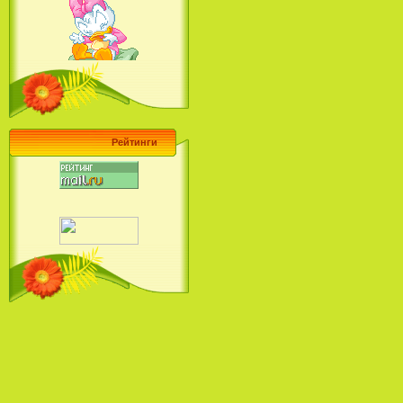
Барби поет! Коллекция песен
кинопринцесс / Barbie Sings! The
Princess Movie Song Collection (2004)
Рейтинги
Наша Маша и Волшебный
Орех (2009)
Рио - Саундтрек / Rio - Soundtrack
(2011)
Шрек: Караоке-вечеринка
Шрека на болоте / Shrek in the
Swamp Karaoke Dance Party
(2001)