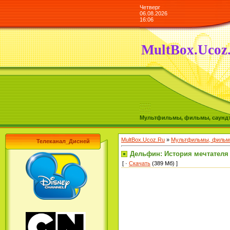
Четверг
06.08.2026
16:06
MultBox.Ucoz
Мультфильмы, фильмы, саундтре
MultBox.Ucoz.Ru
»
Мультфильмы, фильмы
Телеканал_Дисней
Дельфин: История мечтателя / T
[ ·
Скачать
(389 Мб) ]