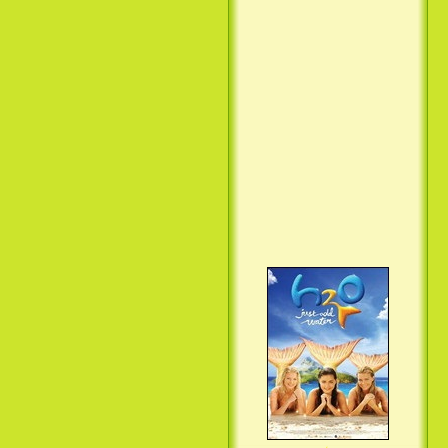
Вкус ночи / Wir sind die Nacht
(2010)
Семейка Крудс / The Croods
(2013)
H2O: Просто добавь воды (3
Сезон) / H2O: Just Add Water