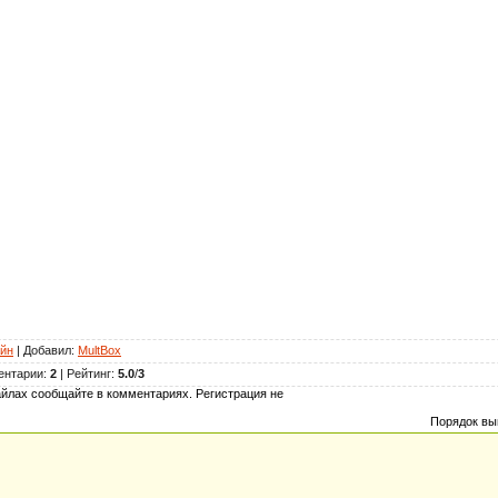
йн
|
Добавил
:
MultBox
ентарии
:
2
|
Рейтинг
:
5.0
/
3
йлах сообщайте в комментариях. Регистрация не
Порядок вы