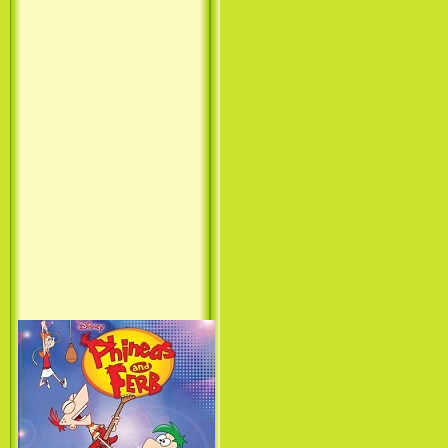
Принцесса лебедь / The Swan
Princess (1994)
Лило и Стич: Сериал (1
сезон) / Lilo & Stitch: The
Series (1 Season) (2003-2004)
Фархат: Принц Персии /
Farhat: The Prince of the